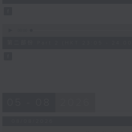
10
seconds
Volume
90%
0
seconds
00:00
of
55
第二部份 Part 2 (HKT 23:05 - 24:00
minutes,
9
seconds
Volume
90%
05 - 08
2026
08/08/2026