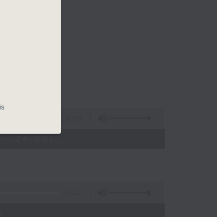
is
1:49:59
 - 24:00)
55:10
)