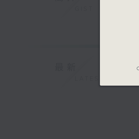
GIST
最新
C
LATEST