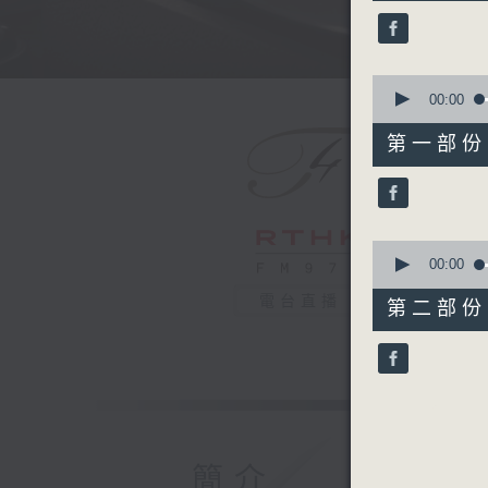
50
minutes,
0
seconds
90%
0
seconds
00:00
of
55
第一部份 P
minutes,
10
seconds
90%
0
seconds
00:00
of
55
電台直播
第二部份 P
minutes,
10
seconds
90%
簡介