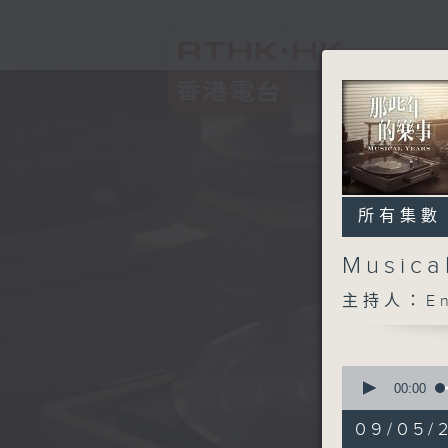
所有集數
Music
主持人：En
0
seconds
00:00
of
1
09/05/
hour,