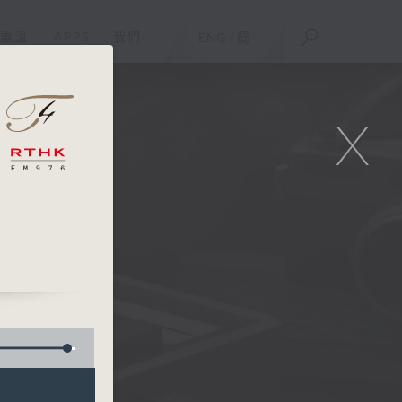
重溫
APPS
我們
ENG
/
簡
X