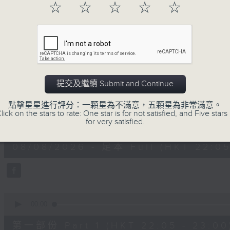
☆
☆
☆
☆
☆
08/08/2026
提交及繼續 Submit and Continue
Musical Years 那些年的樂事
點擊星星進行評分：一顆星為不滿意，五顆星為非常滿意。
lick on the stars to rate: One star is for not satisfied, and Five stars 
0
for very satisfied.
seconds
00:00
of
1
08/08/2026 - 足本 Full (HKT 22:05
hour,
49
minutes,
59
seconds
Volume
90%
0
seconds
00:00
of
55
第一部份 Part 1 (HKT 22:05 - 23:00
minutes,