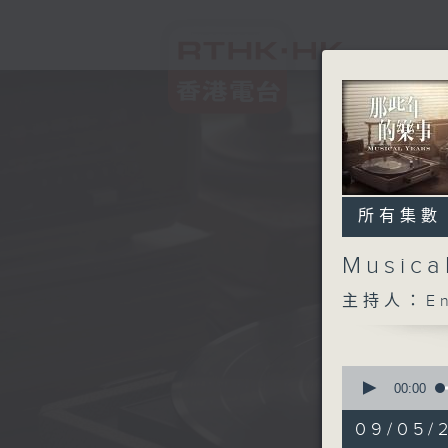
所有集數
Music
主持人：En
0
seconds
00:00
of
1
09/05/
hour,