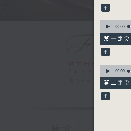
50
minutes,
0
seconds
90%
0
seconds
00:00
of
55
第一部份 P
minutes,
10
seconds
90%
0
seconds
00:00
of
55
電台直播
第二部份 P
minutes,
10
seconds
90%
簡介