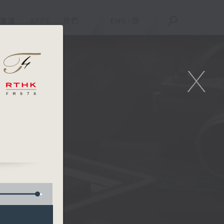
重溫
APPS
我們
ENG
/
簡
X