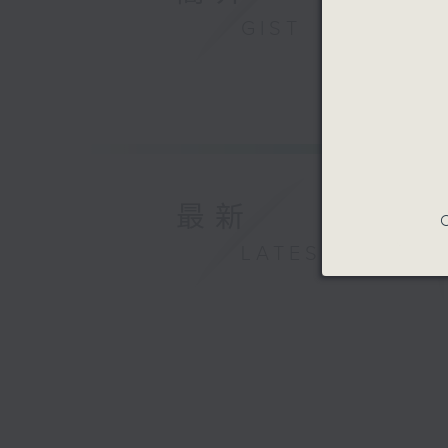
GIST
最新
C
LATEST