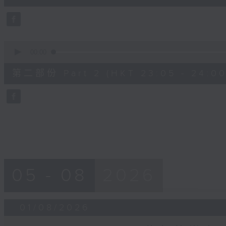
0
seconds
Volume
90%
0
seconds
00:00
of
55
第二部份 Part 2 (HKT 23:05 - 24:00
minutes,
9
seconds
Volume
90%
05 - 08
2026
01/08/2026