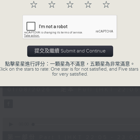
☆
☆
☆
☆
☆
01/08/2026
提交及繼續 Submit and Continue
Musical Years 那些年的樂事
點擊星星進行評分：一顆星為不滿意，五顆星為非常滿意。
lick on the stars to rate: One star is for not satisfied, and Five stars 
0
for very satisfied.
seconds
00:00
of
1
01/08/2026 - 足本 Full (HKT 22:05
hour,
50
minutes,
0
seconds
Volume
90%
0
seconds
00:00
of
55
第一部份 Part 1 (HKT 22:05 - 23:00
minutes,