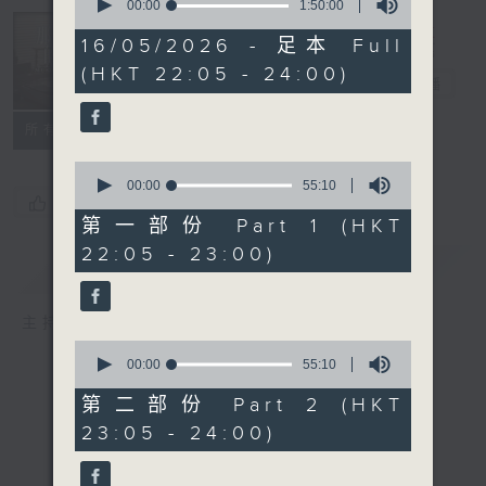
seconds
00:00
1:50:00
of
Musical
1
16/05/2026 - 足本 Full
Years 那些年
hour,
(HKT 22:05 - 24:00)
50
的樂事
電台直播
minutes,
0
seconds
所有集數
0
seconds
00:00
55:10
您喜歡這個節目嗎?
of
55
第一部份 Part 1 (HKT
minutes,
22:05 - 23:00)
10
簡介
GIST
seconds
主持人：Enico Luk 陸堅智
0
seconds
00:00
55:10
of
55
第二部份 Part 2 (HKT
minutes,
23:05 - 24:00)
10
seconds