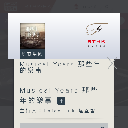
ENG
/
簡
×
全新 RTHK On The Go
取得
一手掌握 RTHK 電台、電視節目
所有集數
X
Musical Years 那些年
的樂事
Musical Years 那些
年的樂事
主持人：Enico Luk 陸堅智
0