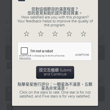
最新
LATEST
您對這個節目的滿意程度？
您的意見有助於提升節目質素。
How satisfied are you with this program?
Your feedback helps to improve the quality of
01/08/2026
the program.
Musical Years 那些年的樂事
☆
☆
☆
☆
☆
0
seconds
00:00
1:50:00
of
1
01/08/2026 - 足本 Full (HKT
hour,
22:05 - 24:00)
50
minutes,
0
seconds
提交及繼續 Submit
and Continue
0
seconds
00:00
55:00
點擊星星進行評分：一顆星為不滿意，五顆
of
星為非常滿意。
55
第一部份 Part 1 (HKT 22:05 -
Click on the stars to rate: One star is for not
minutes,
satisfied, and Five stars is for very satisfied.
23:00)
0
seconds