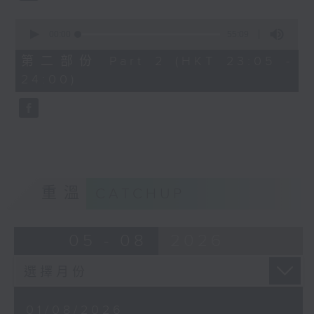
0
seconds
00:00
55:09
of
55
第二部份 Part 2 (HKT 23:05 -
minutes,
24:00)
9
seconds
重溫
CATCHUP
05 - 08
2026
01/08/2026