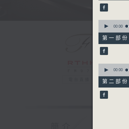
50
minutes,
0
seconds
90%
0
seconds
00:00
of
55
第一部份 P
minutes,
10
seconds
90%
0
seconds
00:00
of
55
電台直播
第二部份 P
minutes,
10
seconds
90%
簡介