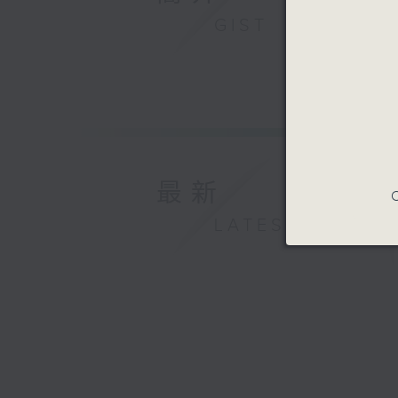
GIST
最新
C
LATEST