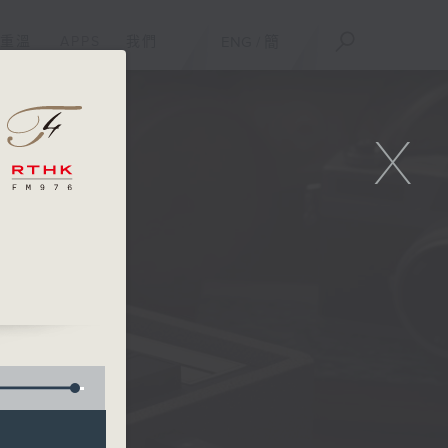
重溫
APPS
我們
ENG
/
簡
X