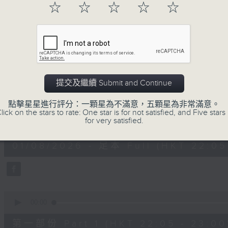
☆
☆
☆
☆
☆
01/08/2026
提交及繼續 Submit and Continue
Musical Years 那些年的樂事
點擊星星進行評分：一顆星為不滿意，五顆星為非常滿意。
lick on the stars to rate: One star is for not satisfied, and Five stars 
0
for very satisfied.
seconds
00:00
of
1
01/08/2026 - 足本 Full (HKT 22:05
hour,
50
minutes,
0
seconds
Volume
90%
0
seconds
00:00
of
55
第一部份 Part 1 (HKT 22:05 - 23:00
minutes,