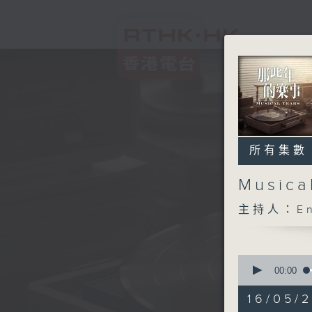
所有集數
Music
主持人：En
0
seconds
00:00
of
1
16/05/
hour,