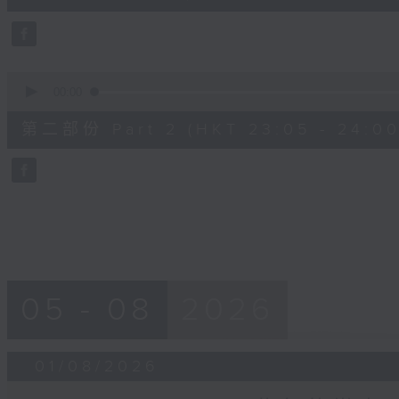
0
seconds
Volume
90%
0
seconds
00:00
of
55
第二部份 Part 2 (HKT 23:05 - 24:00
minutes,
9
seconds
Volume
90%
05 - 08
2026
01/08/2026