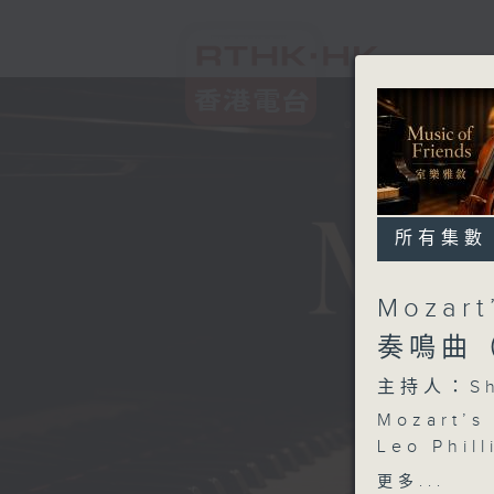
所有集數
Mozar
奏鳴曲
主持人：Sh
Mozart’s
Leo Phill
MOZART
更多...