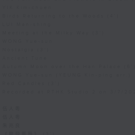
YIK Kim-chuen
Birds Returning to the Woods (4’)
LUI Man-shing
Meeting at the Milky Way (3’)
WONG Yue-sun
Nostalgia (3’)
Ancient Tune
Autumn Moon over the Han Palace (6’
WONG Yue-sun (YEUNG Kin-ping arr.)
Red Candles (3’)
Recorded at RTHK Studio 2 on 3/7/20
伍人粵
伍人粵
朱兆良
《龍飛鳳舞》 (3’)