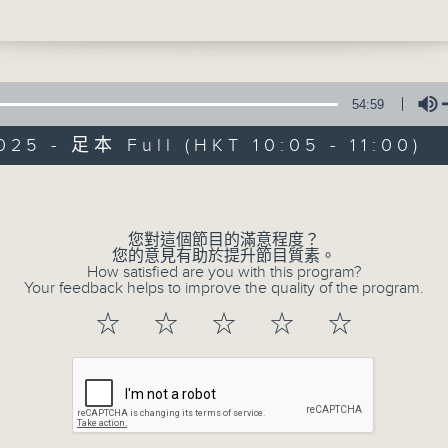
nata in C major, K. 303 (12’)
nata in B flat major, K. 454 (23’)
Sun 星期日 10am
 at RTHK Studio 2 on 9/5/2025
琴奏鳴曲（五）
54:59
提琴）｜吳美樂（鋼琴）
025 - 足本 Full (HKT 10:05 - 11:00)
奏鳴曲，K. 303 (12’)
Volume
Music of Frie
琴奏鳴曲，K. 454 (23’)
5月9日香港電台二號錄音室錄音
聯絡
您對這個節目的滿意程度？
所有集數
您的意見有助於提升節目質素。
How satisfied are you with this program?
Your feedback helps to improve the quality of the program.
☆
☆
☆
☆
☆
您喜歡這個節目嗎?
主持人：Shing Chun-hay 成俊曦
Music of Friends provides a platform