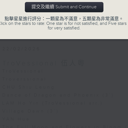
to perform and record at the studios
提交及繼續 Submit and Continue
本地及訪港音樂家來到香港電台錄音室，為樂
點擊星星進行評分：一顆星為不滿意，五顆星為非常滿意。
lick on the stars to rate: One star is for not satisfied, and Five stars 
for very satisfied.
22/02/2026
TroVessional 伍人粵
TroVessional
Troverssional
CHU Shiu Leung
Dance of Dragon and Phoenix (3’)
LAM Ho Yin (TroVessional arr.)
Village Dawn (3’)
YAN Hua
The Full Moon and Flowers in Bloom (