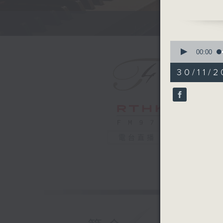
Violin So
Violin So
Recorded
0
莫扎特小提
seconds
00:00
of
菲臘斯（小
54
30/11/2
莫扎特
minutes,
59
C大調小提琴
seconds
降B大調小提
90%
2025年
電台直播