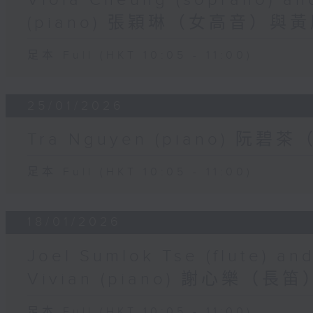
Viola Cheung (soprano) a
(piano) 張穎琳（女高音）
足本 Full (HKT 10:05 - 11:00)
25/01/2026
Tra Nguyen (piano) 阮碧
足本 Full (HKT 10:05 - 11:00)
18/01/2026
Joel Sumlok Tse (flute) a
Vivian (piano) 謝心樂
足本 Full (HKT 10:05 - 11:00)