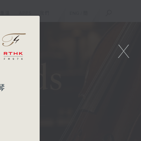
重溫
APPS
我們
ENG
/
簡
X
提琴