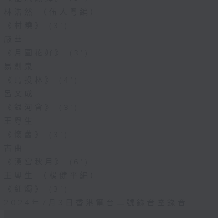
林浩然 （伍人粵編）
《村曉》 (3’)
嚴華
《月圓花好》 (3’)
易劍泉
《鳥投林》 (4’)
呂文成
《銀河會》 (3’)
王粵生
《懷舊》 (3’)
古曲
《漢宮秋月》 (6’)
王粵生 （楊健平編）
《紅燭》 (3’)
2024年7月3日香港電台二號錄音室錄音
0