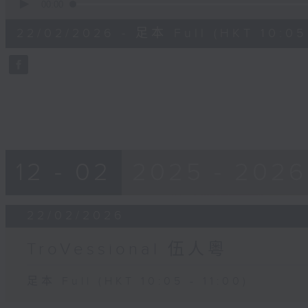
seconds
00:00
of
55
22/02/2026 - 足本 Full (HKT 10:05 
minutes,
0
seconds
Volume
90%
12 - 02
2025 - 2026
22/02/2026
TroVessional 伍人粵
足本 Full (HKT 10:05 - 11:00)