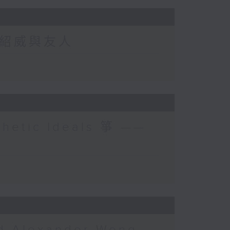
s 朱紹威與友人
thetic Ideals 箏 ——