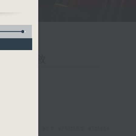
nds 室樂雅敘
 for local and visiting artists