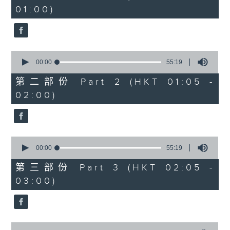
minutes,
01:00)
10
seconds
0
seconds
00:00
55:19
of
55
第二部份 Part 2 (HKT 01:05 -
minutes,
02:00)
19
seconds
0
seconds
00:00
55:19
of
55
第三部份 Part 3 (HKT 02:05 -
minutes,
03:00)
19
seconds
0