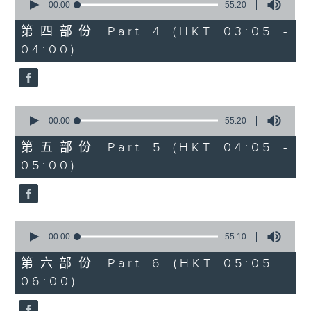
seconds
00:00
55:20
of
55
第四部份 Part 4 (HKT 03:05 -
minutes,
04:00)
20
seconds
0
seconds
00:00
55:20
of
55
第五部份 Part 5 (HKT 04:05 -
minutes,
05:00)
20
seconds
0
seconds
00:00
55:10
of
55
第六部份 Part 6 (HKT 05:05 -
minutes,
06:00)
10
seconds