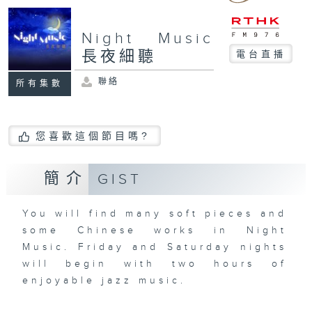
Night Music
長夜細聽
電台直播
聯絡
所有集數
您喜歡這個節目嗎?
簡介
GIST
You will find many soft pieces and
some Chinese works in Night
Music. Friday and Saturday nights
will begin with two hours of
enjoyable jazz music.