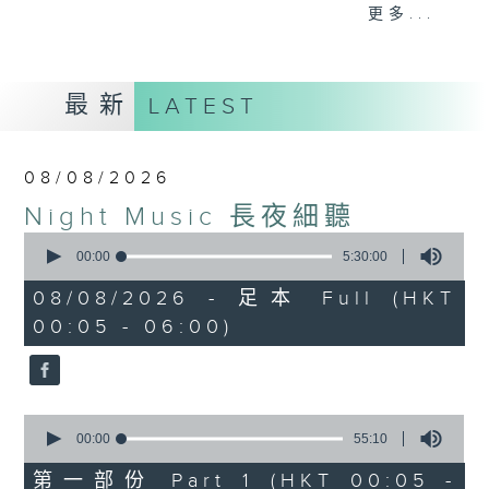
When you are alone and sleepless,
更多...
please remember good music is
always there on Radio 4.
最新
LATEST
「長夜細聽」節目當然少不了氣質優雅的作
品，每晚亦會精選一些中國音樂送上。週五和
週六晚還有兩小時爵士樂。
08/08/2026
Night Music 長夜細聽
如果哪天你不能入睡，別忘了第四台這裡總有
0
值得細聽的音樂。
seconds
00:00
5:30:00
of
5
08/08/2026 - 足本 Full (HKT
hours,
00:05 - 06:00)
30
minutes,
0
seconds
0
seconds
00:00
55:10
of
55
第一部份 Part 1 (HKT 00:05 -