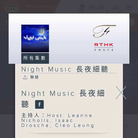
ENG
/
簡
×
全新 RTHK On The Go
取得
一手掌握 RTHK 電台、電視節目
所有集數
Night Music 長夜細聽
聯絡
X
Night Music 長夜細
聽
Monday - Sunday 星期一至日 12am...
主持人：Host: Leanne
Nicholls, Isaac
Droscha, Cleo Leung