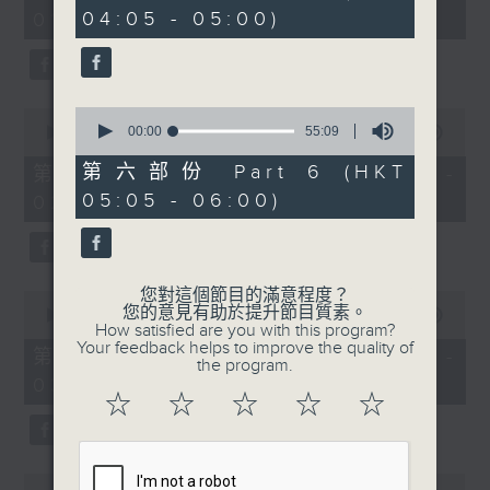
minutes,
minutes,
04:05 - 05:00)
01:00)
10
20
seconds
seconds
0
0
seconds
00:00
55:09
seconds
00:00
55:20
of
of
55
55
第六部份 Part 6 (HKT
第二部份 Part 2 (HKT 01:05 -
minutes,
minutes,
05:05 - 06:00)
02:00)
9
20
seconds
seconds
您對這個節目的滿意程度？
0
您的意見有助於提升節目質素。
seconds
00:00
55:19
How satisfied are you with this program?
of
Your feedback helps to improve the quality of
55
第三部份 Part 3 (HKT 02:05 -
the program.
minutes,
03:00)
19
☆
☆
☆
☆
☆
seconds
0