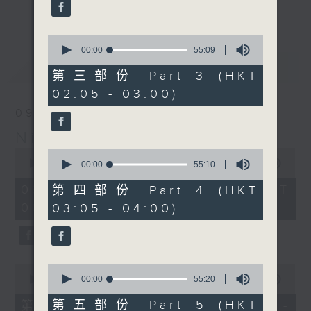
enjoyable jazz music.
更多...
When you are alone and sleepless,
0
seconds
00:00
55:09
please remember good music is
of
最新
LATEST
always there on Radio 4.
55
第三部份 Part 3 (HKT
minutes,
02:05 - 03:00)
9
「長夜細聽」節目當然少不了氣質優雅的作
seconds
09/08/2026
品，每晚亦會精選一些中國音樂送上。週五和
Night Music 長夜細聽
週六晚還有兩小時爵士樂。
0
0
seconds
00:00
5:29:59
seconds
00:00
55:10
如果哪天你不能入睡，別忘了第四台這裡總有
of
of
5
值得細聽的音樂。
55
09/08/2026 - 足本 Full (HKT
第四部份 Part 4 (HKT
hours,
minutes,
00:05 - 06:00)
03:05 - 04:00)
29
10
minutes,
seconds
59
seconds
0
0
seconds
seconds
00:00
55:10
00:00
55:20
of
of
55
55
第五部份 Part 5 (HKT
第一部份 Part 1 (HKT 00:05 -