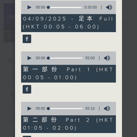
0
seconds
00:00
5:30:00
of
Night Music
5
04/09/2025 - 足本 Full
hours,
長夜細聽
電台直播
(HKT 00:05 - 06:00)
30
minutes,
聯絡
0
所有集數
seconds
0
seconds
00:00
55:00
您喜歡這個節目嗎?
of
55
第一部份 Part 1 (HKT
minutes,
00:05 - 01:00)
簡介
GIST
0
seconds
主持人：Host: Leanne Nicholls,
Isaac Droscha, Cleo Leung
0
You will find many soft pieces and
seconds
00:00
55:10
of
some Chinese works in Night
55
第二部份 Part 2 (HKT
Music. Friday and Saturday nights
minutes,
01:05 - 02:00)
10
will begin with two hours of
seconds