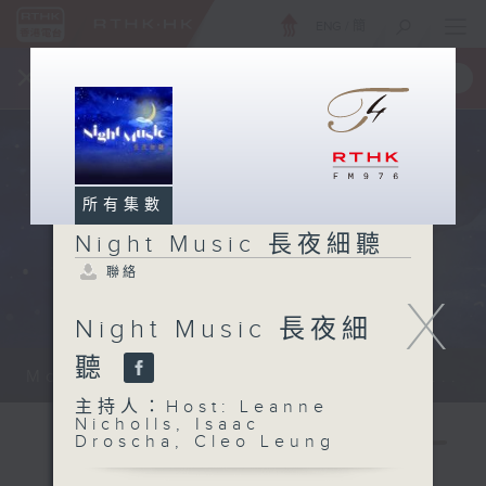
ENG
/
簡
×
全新 RTHK On The Go
取得
一手掌握 RTHK 電台、電視節目
所有集數
Night Music 長夜細聽
聯絡
X
Night Music 長夜細
聽
Monday - Sunday 星期一至日 12am...
主持人：Host: Leanne
Nicholls, Isaac
Droscha, Cleo Leung