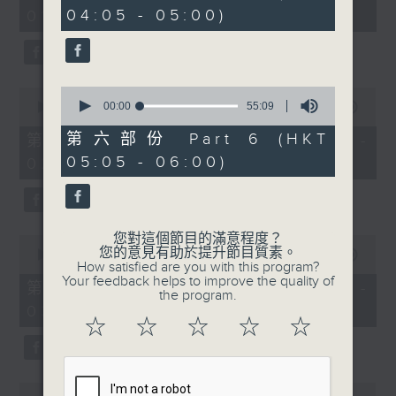
minutes,
minutes,
04:05 - 05:00)
01:00)
10
20
seconds
seconds
0
0
seconds
00:00
55:09
seconds
00:00
55:19
of
of
55
55
第六部份 Part 6 (HKT
第二部份 Part 2 (HKT 01:05 -
minutes,
minutes,
05:05 - 06:00)
02:00)
9
19
seconds
seconds
您對這個節目的滿意程度？
0
您的意見有助於提升節目質素。
seconds
00:00
55:19
How satisfied are you with this program?
of
Your feedback helps to improve the quality of
55
第三部份 Part 3 (HKT 02:05 -
the program.
minutes,
03:00)
19
☆
☆
☆
☆
☆
seconds
0