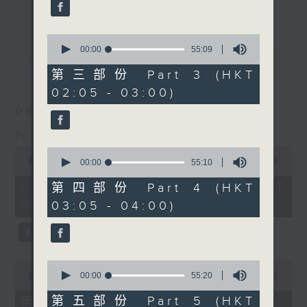
enjoyable jazz music.
更多...
When you are alone and sleepless,
0
seconds
00:00
55:09
please remember good music is
of
最新
LATEST
always there on Radio 4.
55
第三部份 Part 3 (HKT
minutes,
02:05 - 03:00)
9
「長夜細聽」節目當然少不了氣質優雅的作
seconds
08/08/2026
品，每晚亦會精選一些中國音樂送上。週五和
Night Music 長夜細聽
週六晚還有兩小時爵士樂。
0
0
seconds
00:00
5:30:00
seconds
00:00
55:10
如果哪天你不能入睡，別忘了第四台這裡總有
of
of
5
值得細聽的音樂。
55
08/08/2026 - 足本 Full (HKT
第四部份 Part 4 (HKT
hours,
minutes,
00:05 - 06:00)
03:05 - 04:00)
30
10
minutes,
seconds
0
seconds
0
0
seconds
seconds
00:00
55:10
00:00
55:20
of
of
55
55
第五部份 Part 5 (HKT
第一部份 Part 1 (HKT 00:05 -