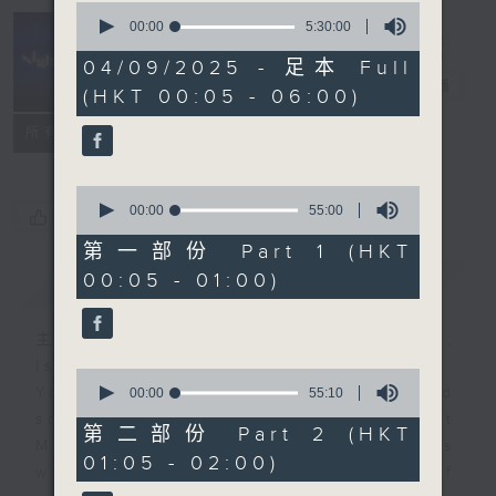
0
seconds
00:00
5:30:00
of
Night Music
5
04/09/2025 - 足本 Full
hours,
長夜細聽
電台直播
(HKT 00:05 - 06:00)
30
minutes,
聯絡
0
所有集數
seconds
0
seconds
00:00
55:00
您喜歡這個節目嗎?
of
55
第一部份 Part 1 (HKT
minutes,
00:05 - 01:00)
簡介
GIST
0
seconds
主持人：Host: Leanne Nicholls,
Isaac Droscha, Cleo Leung
0
You will find many soft pieces and
seconds
00:00
55:10
of
some Chinese works in Night
55
第二部份 Part 2 (HKT
Music. Friday and Saturday nights
minutes,
01:05 - 02:00)
10
will begin with two hours of
seconds