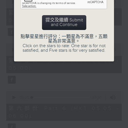
seconds
00:00
55:20
of
55
第四部份 Part 4 (HKT 03:05 -
minutes,
提交及繼續 Submit
04:00)
20
and Continue
seconds
點擊星星進行評分：一顆星為不滿意，五顆
星為非常滿意。
0
Click on the stars to rate: One star is for not
seconds
satisfied, and Five stars is for very satisfied.
00:00
55:20
of
55
第五部份 Part 5 (HKT 04:05 -
minutes,
05:00)
20
seconds
0
seconds
00:00
55:10
of
55
第六部份 Part 6 (HKT 05:05 -
minutes,
06:00)
10
seconds