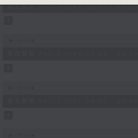
55
第三部份 Part 3 (HKT 02:05 - 03:00
minutes,
10
seconds
Volume
90%
0
seconds
00:00
of
55
第四部份 Part 4 (HKT 03:05 - 04:00
minutes,
10
seconds
Volume
90%
0
seconds
00:00
of
55
第五部份 Part 5 (HKT 04:05 - 05:00
minutes,
9
seconds
Volume
90%
0
seconds
00:00