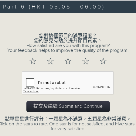
07/08/2026 - 足本 Full (HKT 00:05
hours,
art 6 (HKT 05:05 - 06:00)
29
minutes,
Volume
59
seconds
Volume
90%
0
您對這個節目的滿意程度？
seconds
00:00
您的意見有助於提升節目質素。
of
How satisfied are you with this program?
55
第一部份 Part 1 (HKT 00:05 - 01:00
Your feedback helps to improve the quality of the program.
minutes,
0
☆
☆
☆
☆
☆
seconds
Volume
90%
0
seconds
00:00
of
55
第二部份 Part 2 (HKT 01:05 - 02:00
minutes,
10
提交及繼續 Submit and Continue
seconds
Volume
90%
點擊星星進行評分：一顆星為不滿意，五顆星為非常滿意。
lick on the stars to rate: One star is for not satisfied, and Five stars 
0
for very satisfied.
seconds
00:00
of