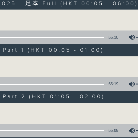
2025 - 足本 Full (HKT 00:05 - 06:00
Monday - Sunday 星期一至日 12am - 6am
Volume
55:10
art 1 (HKT 00:05 - 01:00)
Night Music 長
Volume
聯絡
所有集數
55:19
art 2 (HKT 01:05 - 02:00)
您喜歡這個節目嗎?
Volume
主持人：Host: Bill Robertson, Isaac D
You will find many soft pieces an
55:09