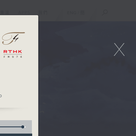
重溫
APPS
我們
ENG
/
簡
X
o