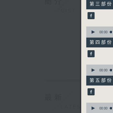
簡介
55
第三部份 P
minutes,
GIST
9
seconds
90%
0
seconds
00:00
of
55
第四部份 P
minutes,
9
seconds
90%
0
seconds
00:00
of
55
第五部份 P
minutes,
10
seconds
90%
最新
0
LATEST
seconds
00:00
of