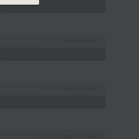
)
55:10
)
55:09
)
55:09