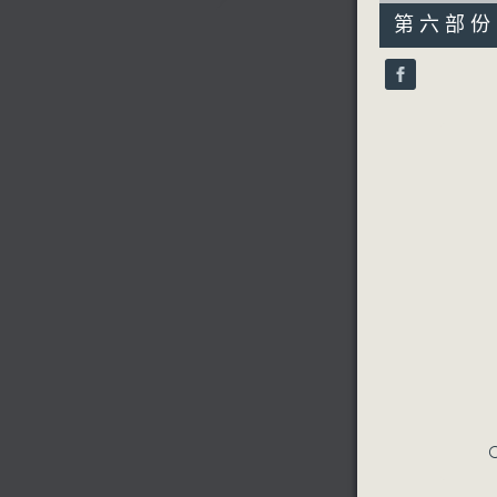
55
第六部份 P
minutes,
9
seconds
90%
C