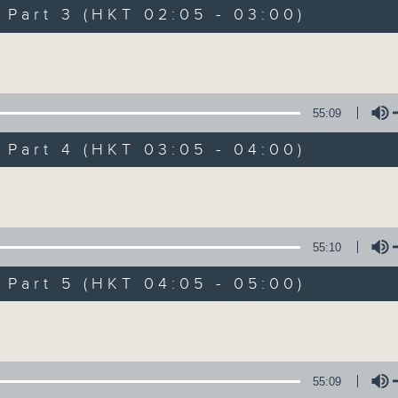
Music. Friday and Saturday nights
art 3 (HKT 02:05 - 03:00)
enjoyable jazz music.
Volume
When you are alone and sleepless, 
always there on Radio 4.
55:09
art 4 (HKT 03:05 - 04:00)
「長夜細聽」節目當然少不了氣質優雅的作
五和週六晚還有兩小時爵士樂。
Volume
如果哪天你不能入睡，別忘了第四台這裡總有
55:10
art 5 (HKT 04:05 - 05:00)
07/08/2026
Volume
Night Music 長夜細聽
0
seconds
00:00
55:09
of
5