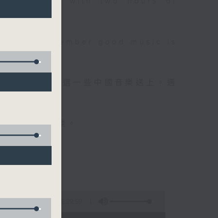
 will begin with two hours of
please remember good music is
品，每晚亦會精選一些中國音樂送上。週
值得細聽的音樂。
5:29:59