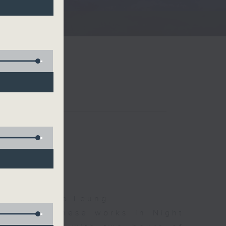
)
夜細聽
roscha, Cleo Leung
d some Chinese works in Night