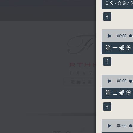
5
09/09/
hours,
29
minutes,
59
seconds
90%
0
seconds
00:00
of
55
第一部份 P
minutes,
10
seconds
90%
0
seconds
00:00
電台直播
of
55
第二部份 P
minutes,
19
seconds
90%
0
seconds
00:00
of