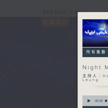
所有集數
Night
主持人：Host
Leung
0
seconds
00:00
of