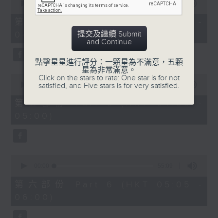
seconds
00:00
55:10
of
55
第四部份 Part 4 (HKT 03:05 -
minutes,
提交及繼續 Submit
04:00)
10
and Continue
seconds
點擊星星進行評分：一顆星為不滿意，五顆
星為非常滿意。
0
Click on the stars to rate: One star is for not
seconds
satisfied, and Five stars is for very satisfied.
00:00
55:09
of
55
第五部份 Part 5 (HKT 04:05 -
minutes,
05:00)
9
seconds
0
seconds
00:00
55:09
of
55
第六部份 Part 6 (HKT 05:05 -
minutes,
06:00)
9
seconds