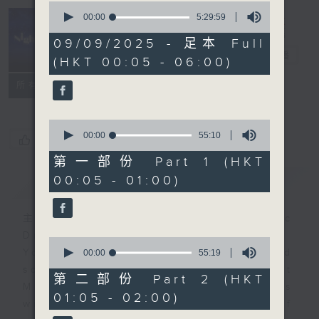
0
seconds
00:00
5:29:59
of
Night Music
5
09/09/2025 - 足本 Full
hours,
長夜細聽
電台直播
(HKT 00:05 - 06:00)
29
minutes,
聯絡
59
所有集數
seconds
0
seconds
00:00
55:10
您喜歡這個節目嗎?
of
55
第一部份 Part 1 (HKT
minutes,
00:05 - 01:00)
簡介
GIST
10
seconds
主持人：Host: Bill Robertson, Isaac
Droscha, Cleo Leung
0
You will find many soft pieces and
seconds
00:00
55:19
of
some Chinese works in Night
55
第二部份 Part 2 (HKT
Music. Friday and Saturday nights
minutes,
01:05 - 02:00)
19
will begin with two hours of
seconds