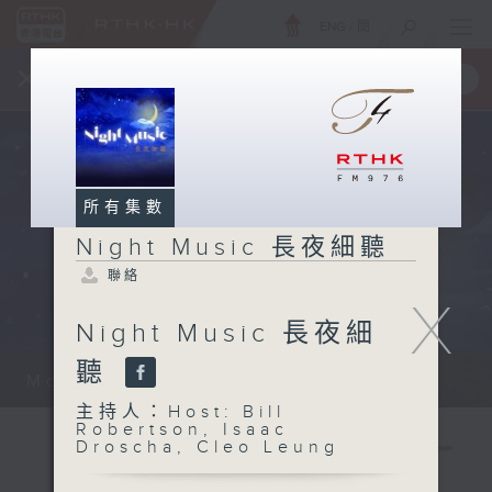
ENG
/
簡
×
全新 RTHK On The Go
取得
一手掌握 RTHK 電台、電視節目
所有集數
Night Music 長夜細聽
聯絡
X
Night Music 長夜細
聽
Monday - Sunday 星期一至日 12am...
主持人：Host: Bill
Robertson, Isaac
Droscha, Cleo Leung