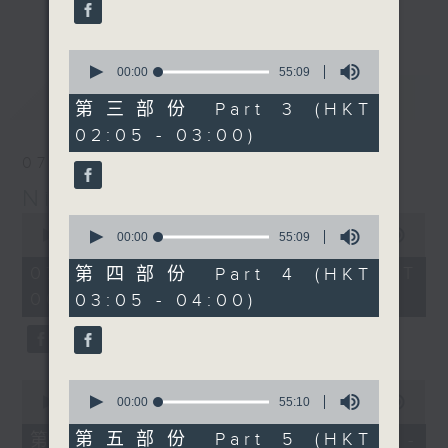
enjoyable jazz music.
更多...
When you are alone and sleepless,
0
seconds
00:00
55:09
please remember good music is
of
最新
LATEST
always there on Radio 4.
55
第三部份 Part 3 (HKT
minutes,
02:05 - 03:00)
9
「長夜細聽」節目當然少不了氣質優雅的作
seconds
07/08/2026
品，每晚亦會精選一些中國音樂送上。週五和
Night Music 長夜細聽
週六晚還有兩小時爵士樂。
0
0
seconds
00:00
5:29:59
seconds
00:00
55:09
如果哪天你不能入睡，別忘了第四台這裡總有
of
of
5
值得細聽的音樂。
55
07/08/2026 - 足本 Full (HKT
第四部份 Part 4 (HKT
hours,
minutes,
00:05 - 06:00)
03:05 - 04:00)
29
9
minutes,
seconds
59
seconds
0
0
seconds
seconds
00:00
55:00
00:00
55:10
of
of
55
55
第五部份 Part 5 (HKT
第一部份 Part 1 (HKT 00:05 -