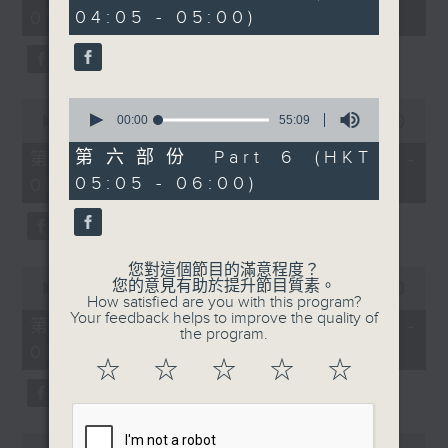
minutes,
minutes,
04:05 - 05:00)
01:00)
0
10
seconds
seconds
0
0
seconds
00:00
55:09
seconds
00:00
55:10
of
of
55
55
第六部份 Part 6 (HKT
第二部份 Part 2 (HKT 01:05 -
minutes,
minutes,
05:05 - 06:00)
02:00)
9
10
seconds
seconds
您對這個節目的滿意程度？
0
您的意見有助於提升節目質素。
seconds
00:00
55:10
How satisfied are you with this program?
of
Your feedback helps to improve the quality of
55
第三部份 Part 3 (HKT 02:05 -
the program.
minutes,
03:00)
10
☆
☆
☆
☆
☆
seconds
0