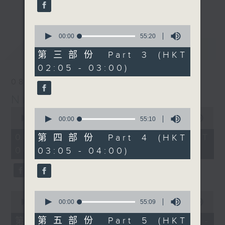
enjoyable jazz music.
更多...
When you are alone and sleepless,
0
seconds
00:00
55:20
please remember good music is
of
最新
LATEST
always there on Radio 4.
55
第三部份 Part 3 (HKT
minutes,
02:05 - 03:00)
20
「長夜細聽」節目當然少不了氣質優雅的作
seconds
08/08/2026
品，每晚亦會精選一些中國音樂送上。週五和
Night Music 長夜細聽
週六晚還有兩小時爵士樂。
0
0
seconds
00:00
5:30:00
seconds
00:00
55:10
如果哪天你不能入睡，別忘了第四台這裡總有
of
of
5
值得細聽的音樂。
55
08/08/2026 - 足本 Full (HKT
第四部份 Part 4 (HKT
hours,
minutes,
00:05 - 06:00)
03:05 - 04:00)
30
10
minutes,
seconds
0
seconds
0
0
seconds
seconds
00:00
55:10
00:00
55:09
of
of
55
55
第五部份 Part 5 (HKT
第一部份 Part 1 (HKT 00:05 -