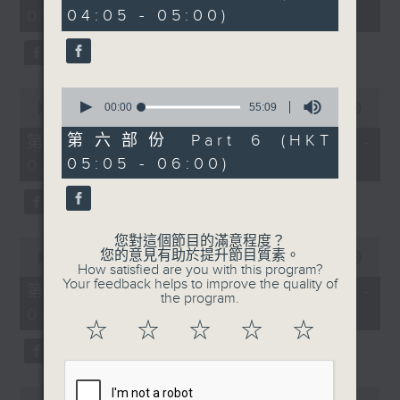
minutes,
minutes,
04:05 - 05:00)
01:00)
10
9
seconds
seconds
0
0
seconds
00:00
55:09
seconds
00:00
55:19
of
of
55
55
第六部份 Part 6 (HKT
第二部份 Part 2 (HKT 01:05 -
minutes,
minutes,
05:05 - 06:00)
02:00)
9
19
seconds
seconds
您對這個節目的滿意程度？
0
您的意見有助於提升節目質素。
seconds
00:00
55:19
How satisfied are you with this program?
of
Your feedback helps to improve the quality of
55
第三部份 Part 3 (HKT 02:05 -
the program.
minutes,
03:00)
19
☆
☆
☆
☆
☆
seconds
0