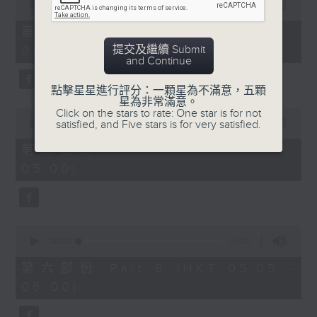
seconds
00:00
55:20
of
55
第四部份 Part 4 (HKT 03:05 -
minutes,
提交及繼續 Submit
04:00)
20
and Continue
seconds
點擊星星進行評分：一顆星為不滿意，五顆
星為非常滿意。
0
Click on the stars to rate: One star is for not
seconds
satisfied, and Five stars is for very satisfied.
00:00
55:20
of
55
第五部份 Part 5 (HKT 04:05 -
minutes,
05:00)
20
seconds
0
seconds
00:00
55:10
of
55
第六部份 Part 6 (HKT 05:05 -
minutes,
06:00)
10
seconds