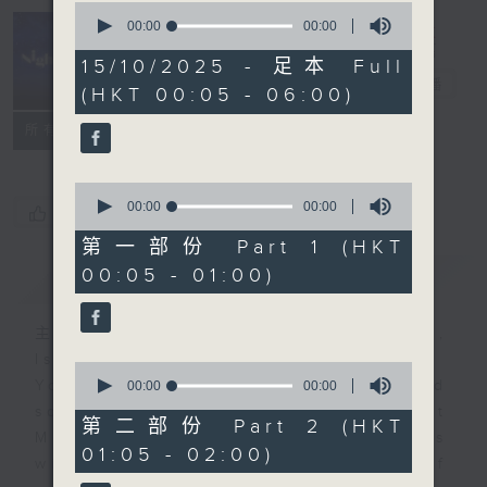
0
seconds
00:00
00:00
of
Night Music
0
15/10/2025 - 足本 Full
seconds
長夜細聽
電台直播
(HKT 00:05 - 06:00)
聯絡
所有集數
0
seconds
00:00
00:00
您喜歡這個節目嗎?
of
0
第一部份 Part 1 (HKT
seconds
00:05 - 01:00)
簡介
GIST
主持人：Host: Leanne Nicholls,
Isaac Droscha, Cleo Leung
0
You will find many soft pieces and
seconds
00:00
55:09
of
some Chinese works in Night
55
第二部份 Part 2 (HKT
Music. Friday and Saturday nights
minutes,
01:05 - 02:00)
9
will begin with two hours of
seconds