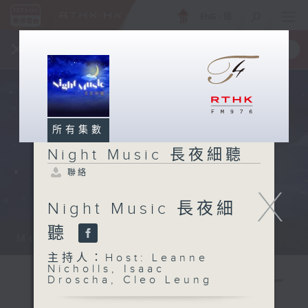
ENG
/
簡
×
全新 RTHK On The Go
取得
一手掌握 RTHK 電台、電視節目
所有集數
Night Music 長夜細聽
聯絡
X
Night Music 長夜細
聽
Monday - Sunday 星期一至日 12am...
主持人：Host: Leanne
Nicholls, Isaac
Droscha, Cleo Leung