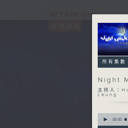
所有集數
Night
主持人：Host
Leung
0
seconds
00:00
of