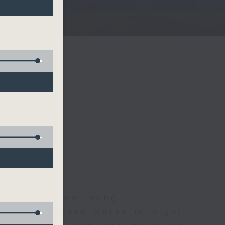
夜細聽
Droscha, Cleo Leung
d some Chinese works in Night