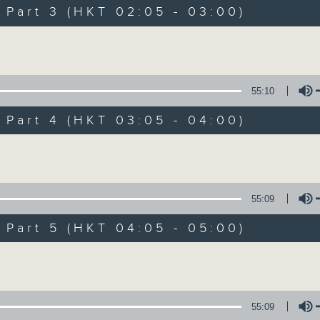
Music. Friday and Saturday nights
art 3 (HKT 02:05 - 03:00)
enjoyable jazz music.
Volume
When you are alone and sleepless, 
always there on Radio 4.
55:10
art 4 (HKT 03:05 - 04:00)
「長夜細聽」節目當然少不了氣質優雅的作
五和週六晚還有兩小時爵士樂。
Volume
如果哪天你不能入睡，別忘了第四台這裡總有
55:09
art 5 (HKT 04:05 - 05:00)
07/08/2026
Volume
Night Music 長夜細聽
0
seconds
00:00
55:09
of
54