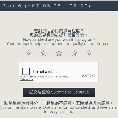
07/08/2026 - 第一部份 Part 1 (HKT 
minutes,
art 6 (HKT 05:05 - 06:00)
59
seconds
Volume
Volume
90%
0
您對這個節目的滿意程度？
seconds
00:00
您的意見有助於提升節目質素。
of
How satisfied are you with this program?
55
第二部份 Part 2 (HKT 01:05 - 02:00
Your feedback helps to improve the quality of the program.
minutes,
0
☆
☆
☆
☆
☆
seconds
Volume
90%
提交及繼續 Submit and Continue
07 - 08
2026
點擊星星進行評分：一顆星為不滿意，五顆星為非常滿意。
lick on the stars to rate: One star is for not satisfied, and Five stars 
for very satisfied.
07/08/2026