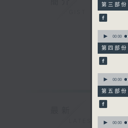
簡介
55
第三部份 P
minutes,
GIST
20
seconds
90%
0
seconds
00:00
of
55
第四部份 P
minutes,
10
seconds
90%
0
seconds
00:00
of
55
第五部份 P
minutes,
9
seconds
90%
最新
0
LATEST
seconds
00:00
of