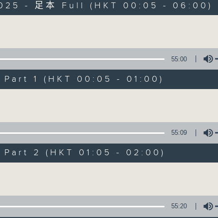
025 - 足本 Full (HKT 00:05 - 06:00)
Monday - Sunday 星期一至日 12am - 6am
Volume
55:00
art 1 (HKT 00:05 - 01:00)
Night Music 長
Volume
聯絡
所有集數
55:09
art 2 (HKT 01:05 - 02:00)
您喜歡這個節目嗎?
Volume
主持人：Host: Leanne Nicholls, Isaac 
You will find many soft pieces an
55:20