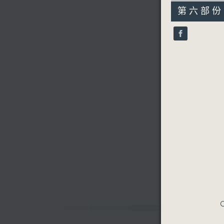
55
第六部份 P
minutes,
9
seconds
90%
C