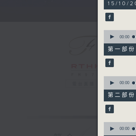
5
15/10/2
hours,
29
minutes,
59
seconds
90%
0
seconds
00:00
of
55
第一部份 P
minutes,
0
seconds
90%
0
seconds
00:00
電台直播
of
55
第二部份 P
minutes,
9
seconds
90%
0
seconds
00:00
of