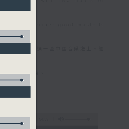
 will begin with two hours of
please remember good music is
品，每晚亦會精選一些中國音樂送上。週
值得細聽的音樂。
54:59