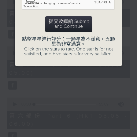
seconds
00:00
55:09
of
55
第四部份 Part 4 (HKT 03:05 -
minutes,
提交及繼續 Submit
04:00)
9
and Continue
seconds
點擊星星進行評分：一顆星為不滿意，五顆
星為非常滿意。
0
Click on the stars to rate: One star is for not
seconds
satisfied, and Five stars is for very satisfied.
00:00
55:09
of
55
第五部份 Part 5 (HKT 04:05 -
minutes,
05:00)
9
seconds
0
seconds
00:00
55:09
of
55
第六部份 Part 6 (HKT 05:05 -
minutes,
06:00)
9
seconds