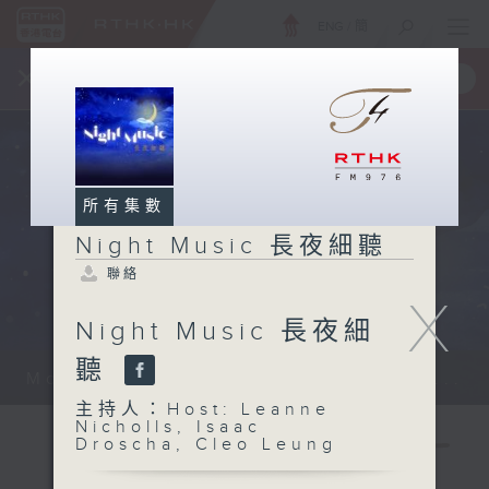
ENG
/
簡
×
全新 RTHK On The Go
取得
一手掌握 RTHK 電台、電視節目
所有集數
Night Music 長夜細聽
聯絡
X
Night Music 長夜細
聽
Monday - Sunday 星期一至日 12am...
主持人：Host: Leanne
Nicholls, Isaac
Droscha, Cleo Leung