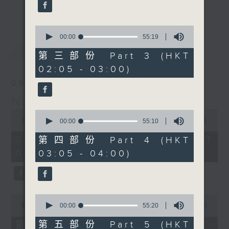
enjoyable jazz music.
更多...
When you are alone and sleepless,
0
seconds
00:00
55:19
please remember good music is
of
最新
LATEST
always there on Radio 4.
55
第三部份 Part 3 (HKT
minutes,
02:05 - 03:00)
19
「長夜細聽」節目當然少不了氣質優雅的作
seconds
06/08/2026
品，每晚亦會精選一些中國音樂送上。週五和
Night Music 長夜細聽
週六晚還有兩小時爵士樂。
0
0
seconds
00:00
5:29:59
seconds
00:00
55:10
如果哪天你不能入睡，別忘了第四台這裡總有
of
of
5
值得細聽的音樂。
55
06/08/2026 - 足本 Full (HKT
第四部份 Part 4 (HKT
hours,
minutes,
00:05 - 06:00)
03:05 - 04:00)
29
10
minutes,
seconds
59
seconds
0
0
seconds
seconds
00:00
55:10
00:00
55:20
of
of
55
55
第五部份 Part 5 (HKT
第一部份 Part 1 (HKT 00:05 -