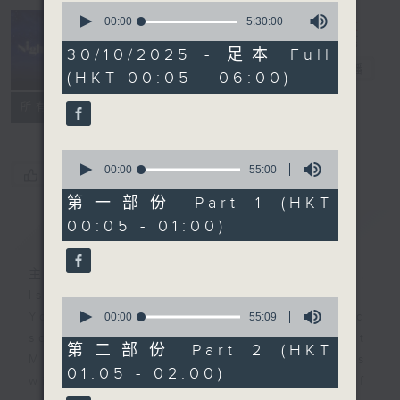
0
seconds
00:00
5:30:00
of
Night Music
5
30/10/2025 - 足本 Full
hours,
長夜細聽
電台直播
(HKT 00:05 - 06:00)
30
minutes,
聯絡
0
所有集數
seconds
0
seconds
00:00
55:00
您喜歡這個節目嗎?
of
55
第一部份 Part 1 (HKT
minutes,
00:05 - 01:00)
簡介
GIST
0
seconds
主持人：Host: Leanne Nicholls,
Isaac Droscha, Cleo Leung
0
You will find many soft pieces and
seconds
00:00
55:09
of
some Chinese works in Night
55
第二部份 Part 2 (HKT
Music. Friday and Saturday nights
minutes,
01:05 - 02:00)
9
will begin with two hours of
seconds