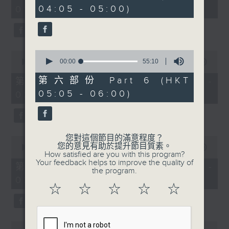
minutes,
minutes,
04:05 - 05:00)
01:00)
10
20
seconds
seconds
0
0
seconds
00:00
55:10
seconds
00:00
55:19
of
of
55
55
第六部份 Part 6 (HKT
第二部份 Part 2 (HKT 01:05 -
minutes,
minutes,
05:05 - 06:00)
02:00)
10
19
seconds
seconds
您對這個節目的滿意程度？
0
您的意見有助於提升節目質素。
seconds
00:00
55:09
How satisfied are you with this program?
of
Your feedback helps to improve the quality of
55
第三部份 Part 3 (HKT 02:05 -
the program.
minutes,
03:00)
9
☆
☆
☆
☆
☆
seconds
0