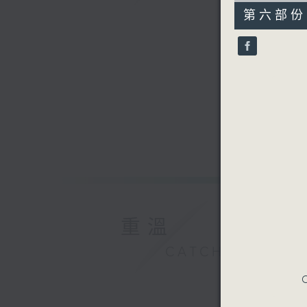
55
第六部份 P
minutes,
10
seconds
90%
重溫
CATCHUP
C