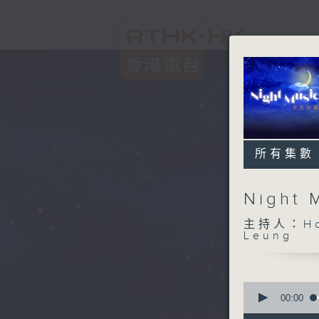
所有集數
Night
主持人：Host
Leung
0
seconds
00:00
of