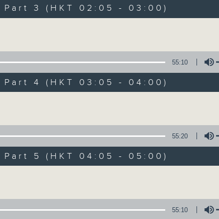
Music. Friday and Saturday nights
art 3 (HKT 02:05 - 03:00)
enjoyable jazz music.
Volume
When you are alone and sleepless, 
always there on Radio 4.
55:10
art 4 (HKT 03:05 - 04:00)
「長夜細聽」節目當然少不了氣質優雅的作
五和週六晚還有兩小時爵士樂。
Volume
如果哪天你不能入睡，別忘了第四台這裡總有
55:20
art 5 (HKT 04:05 - 05:00)
07/08/2026
Volume
Night Music 長夜細聽
0
seconds
00:00
55:10
of
54