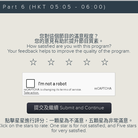
07/08/2026 - 第一部份 Part 1 (HKT 
minutes,
art 6 (HKT 05:05 - 06:00)
59
seconds
Volume
Volume
90%
您對這個節目的滿意程度？
您的意見有助於提升節目質素。
How satisfied are you with this program?
Your feedback helps to improve the quality of the program.
☆
☆
☆
☆
☆
07 - 08
2026
07/08/2026
Night Music 長夜細聽
提交及繼續 Submit and Continue
第一部份 Part 1 (HKT 00:05 - 01:00)
點擊星星進行評分：一顆星為不滿意，五顆星為非常滿意。
lick on the stars to rate: One star is for not satisfied, and Five stars 
for very satisfied.
06/08/2026