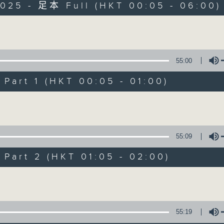
2025 - 足本 Full (HKT 00:05 - 06:00)
Monday - Sunday 星期一至日 12am - 6am
Volume
55:00
art 1 (HKT 00:05 - 01:00)
Night Music 長
Volume
聯絡
所有集數
55:09
art 2 (HKT 01:05 - 02:00)
您喜歡這個節目嗎?
Volume
主持人：Host: Leanne Nicholls, Isaac 
You will find many soft pieces an
55:19