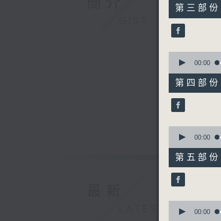
簡介
55
第三部份 P
minutes,
GIST
19
seconds
90%
0
seconds
00:00
of
55
第四部份 P
minutes,
10
seconds
90%
0
seconds
00:00
of
55
第五部份 P
minutes,
20
seconds
90%
最新
0
LATEST
seconds
00:00
of