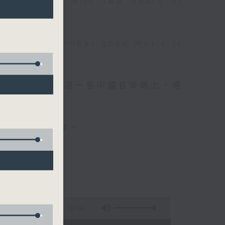
 will begin with two hours of
please remember good music is
品，每晚亦會精選一些中國音樂送上。週
值得細聽的音樂。
54:59