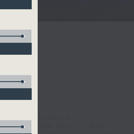
夜細聽
Droscha, Cleo Leung
d some Chinese works in Night