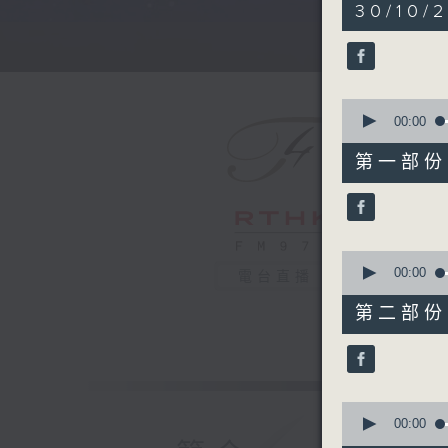
5
30/10/
hours,
30
minutes,
0
seconds
90%
0
seconds
00:00
of
55
第一部份 P
minutes,
0
seconds
90%
0
seconds
00:00
電台直播
of
55
第二部份 P
minutes,
9
seconds
90%
0
seconds
00:00
of