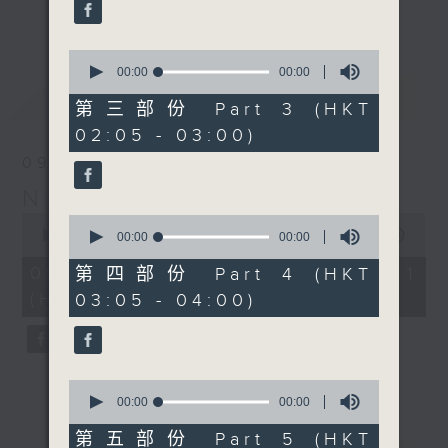
enjoyable jazz music.
更多...
When you are alone and sleepless,
0
seconds
00:00
00:00
please remember good music is
of
最新
LATEST
always there on Radio 4.
0
第三部份 Part 3 (HKT
seconds
02:05 - 03:00)
「長夜細聽」節目當然少不了氣質優雅的作
09/08/2026
品，每晚亦會精選一些中國音樂送上。週五和
Night Music 長夜細聽
週六晚還有兩小時爵士樂。
0
0
seconds
00:00
55:00
seconds
00:00
00:00
如果哪天你不能入睡，別忘了第四台這裡總有
of
of
55
值得細聽的音樂。
0
09/08/2026 - 第一部份 Part 1
第四部份 Part 4 (HKT
minutes,
seconds
(HKT 00:05 - 01:00)
03:05 - 04:00)
0
seconds
0
seconds
00:00
00:00
of
0
第五部份 Part 5 (HKT