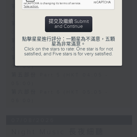
第一部份 Part 1 (HKT 00:05 -
01:00)
提交及繼續 Submit
第二部份 Part 2 (HKT 01:05 -
and Continue
02:00)
點擊星星進行評分：一顆星為不滿意，五顆
第三部份 Part 3 (HKT 02:05 -
星為非常滿意。
Click on the stars to rate: One star is for not
03:00)
satisfied, and Five stars is for very satisfied.
第四部份 Part 4 (HKT 03:05 -
04:00)
第五部份 Part 5 (HKT 04:05 -
05:00)
第六部份 Part 6 (HKT 05:05 -
06:00)
07/08/2026
Night Music 長夜細聽