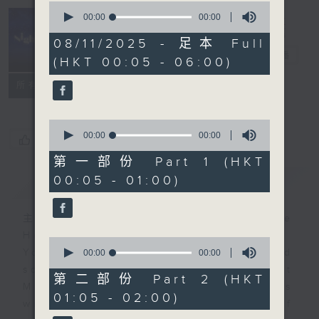
0
seconds
00:00
00:00
of
Night Music
0
08/11/2025 - 足本 Full
seconds
長夜細聽
電台直播
(HKT 00:05 - 06:00)
聯絡
所有集數
0
seconds
00:00
00:00
您喜歡這個節目嗎?
of
0
第一部份 Part 1 (HKT
seconds
00:05 - 01:00)
簡介
GIST
主持人：Host: Rachel Lai, Jerome
Hoberman, Nicola Hall
0
You will find many soft pieces and
seconds
00:00
00:00
of
some Chinese works in Night
0
第二部份 Part 2 (HKT
Music. Friday and Saturday nights
seconds
01:05 - 02:00)
will begin with two hours of