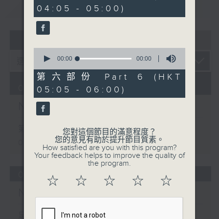
seconds
重溫
CATCHUP
04:05 - 05:00)
07 - 08
2026
0
seconds
00:00
00:00
of
0
第六部份 Part 6 (HKT
seconds
09/08/2026
05:05 - 06:00)
Night Music 長夜細聽
第一部份 Part 1 (HKT 00:05 -
您對這個節目的滿意程度？
您的意見有助於提升節目質素。
01:00)
How satisfied are you with this program?
Your feedback helps to improve the quality of
the program.
08/08/2026
☆
☆
☆
☆
☆
Night Music 長夜細聽
足本 Full (HKT 00:05 - 06:00)