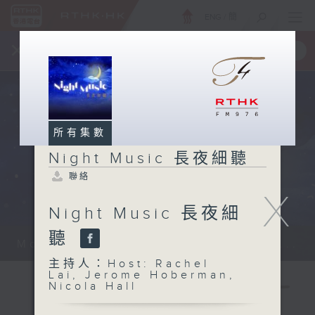
ENG
/
簡
×
全新 RTHK On The Go
取得
一手掌握 RTHK 電台、電視節目
所有集數
Night Music 長夜細聽
聯絡
X
Night Music 長夜細
聽
Monday - Sunday 星期一至日 12am...
主持人：Host: Rachel
Lai, Jerome Hoberman,
Nicola Hall