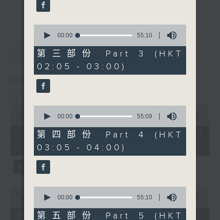
enjoyable jazz music.
更多...
When you are alone and sleepless,
0
seconds
00:00
55:10
please remember good music is
of
最新
LATEST
always there on Radio 4.
55
第三部份 Part 3 (HKT
minutes,
02:05 - 03:00)
10
「長夜細聽」節目當然少不了氣質優雅的作
seconds
09/08/2026
品，每晚亦會精選一些中國音樂送上。週五和
Night Music 長夜細聽
週六晚還有兩小時爵士樂。
0
0
seconds
00:00
5:29:59
seconds
00:00
55:09
如果哪天你不能入睡，別忘了第四台這裡總有
of
of
5
值得細聽的音樂。
55
09/08/2026 - 足本 Full (HKT
第四部份 Part 4 (HKT
hours,
minutes,
00:05 - 06:00)
03:05 - 04:00)
29
9
minutes,
seconds
59
seconds
0
0
seconds
seconds
00:00
55:10
00:00
55:10
of
of
55
55
第五部份 Part 5 (HKT
第一部份 Part 1 (HKT 00:05 -