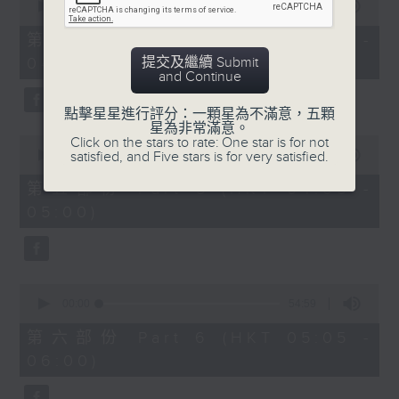
seconds
00:00
55:09
of
55
第四部份 Part 4 (HKT 03:05 -
minutes,
提交及繼續 Submit
04:00)
9
and Continue
seconds
點擊星星進行評分：一顆星為不滿意，五顆
星為非常滿意。
0
Click on the stars to rate: One star is for not
seconds
satisfied, and Five stars is for very satisfied.
00:00
55:09
of
55
第五部份 Part 5 (HKT 04:05 -
minutes,
05:00)
9
seconds
0
seconds
00:00
54:59
of
54
第六部份 Part 6 (HKT 05:05 -
minutes,
06:00)
59
seconds