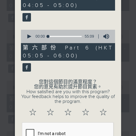
minutes,
minutes,
04:05 - 05:00)
01:00)
10
10
seconds
seconds
0
0
seconds
00:00
55:09
seconds
00:00
55:20
of
of
55
55
第六部份 Part 6 (HKT
第二部份 Part 2 (HKT 01:05 -
minutes,
minutes,
05:05 - 06:00)
02:00)
9
20
seconds
seconds
您對這個節目的滿意程度？
0
您的意見有助於提升節目質素。
seconds
00:00
55:19
How satisfied are you with this program?
of
Your feedback helps to improve the quality of
55
第三部份 Part 3 (HKT 02:05 -
the program.
minutes,
03:00)
19
☆
☆
☆
☆
☆
seconds
0