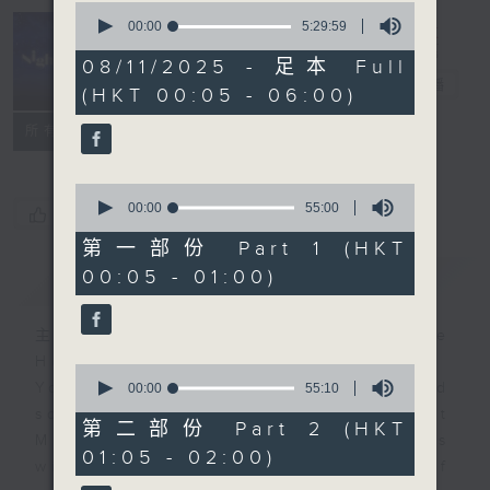
0
seconds
00:00
5:29:59
of
Night Music
5
08/11/2025 - 足本 Full
hours,
長夜細聽
電台直播
(HKT 00:05 - 06:00)
29
minutes,
聯絡
59
所有集數
seconds
0
seconds
00:00
55:00
您喜歡這個節目嗎?
of
55
第一部份 Part 1 (HKT
minutes,
00:05 - 01:00)
簡介
GIST
0
seconds
主持人：Host: Rachel Lai, Jerome
Hoberman, Nicola Hall
0
You will find many soft pieces and
seconds
00:00
55:10
of
some Chinese works in Night
55
第二部份 Part 2 (HKT
Music. Friday and Saturday nights
minutes,
01:05 - 02:00)
10
will begin with two hours of
seconds