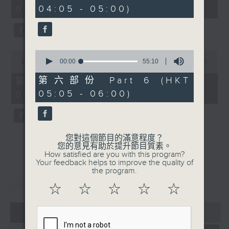
minutes,
minutes,
04:05 - 05:00)
02:00)
0
20
seconds
seconds
0
0
seconds
00:00
55:10
seconds
00:00
00:00
of
of
55
0
第六部份 Part 6 (HKT
第三部份 Part 3 (HKT 02:05 -
minutes,
seconds
05:05 - 06:00)
03:00)
10
seconds
您對這個節目的滿意程度？
您的意見有助於提升節目質素。
How satisfied are you with this program?
Your feedback helps to improve the quality of
the program.
重溫
CATCHUP
☆
☆
☆
☆
☆
07 - 08
2026