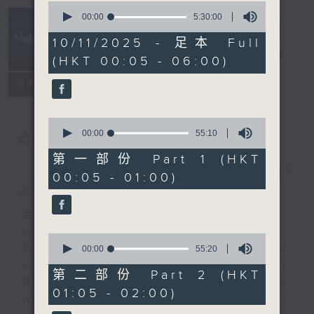
0
seconds
00:00
5:30:00
of
Night Music
5
10/11/2025 - 足本 Full
hours,
長夜細聽
電台直播
(HKT 00:05 - 06:00)
30
minutes,
聯絡
0
所有集數
seconds
0
seconds
00:00
55:10
您喜歡這個節目嗎?
of
55
第一部份 Part 1 (HKT
minutes,
00:05 - 01:00)
簡介
GIST
10
seconds
主持人：Host: Leanne Nicholls,
Isaac Droscha, Cleo Leung
0
You will find many soft pieces and
seconds
00:00
55:20
of
some Chinese works in Night
55
第二部份 Part 2 (HKT
Music. Friday and Saturday nights
minutes,
01:05 - 02:00)
20
will begin with two hours of
seconds