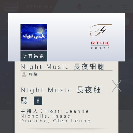
ENG
/
簡
×
全新 RTHK On The Go
取得
一手掌握 RTHK 電台、電視節目
所有集數
Night Music 長夜細聽
聯絡
X
Night Music 長夜細
聽
Monday - Sunday 星期一至日 12am...
主持人：Host: Leanne
Nicholls, Isaac
Droscha, Cleo Leung