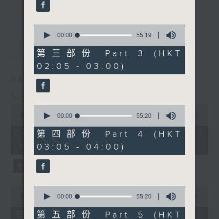
enjoyable jazz music.
更多...
When you are alone and sleepless,
0
seconds
00:00
55:19
please remember good music is
of
最新
LATEST
always there on Radio 4.
55
第三部份 Part 3 (HKT
minutes,
02:05 - 03:00)
19
「長夜細聽」節目當然少不了氣質優雅的作
seconds
08/08/2026
品，每晚亦會精選一些中國音樂送上。週五和
Night Music 長夜細聽
週六晚還有兩小時爵士樂。
0
0
seconds
00:00
55:00
seconds
00:00
55:20
如果哪天你不能入睡，別忘了第四台這裡總有
of
of
55
值得細聽的音樂。
55
08/08/2026 - 第一部份 Part 1
第四部份 Part 4 (HKT
minutes,
minutes,
(HKT 00:05 - 01:00)
03:05 - 04:00)
0
20
seconds
seconds
0
0
seconds
seconds
00:00
55:00
00:00
55:20
of
of
55
55
第五部份 Part 5 (HKT
第二部份 Part 2 (HKT 01:05 -