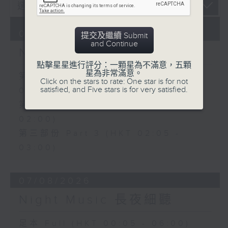
08/08/2026
提交及繼續 Submit
and Continue
Night Music 長夜細聽
點擊星星進行評分：一顆星為不滿意，五顆
星為非常滿意。
第一部份 Part 1 (HKT 00:05 -
Click on the stars to rate: One star is for not
satisfied, and Five stars is for very satisfied.
01:00)
第二部份 Part 2 (HKT 01:05 -
02:00)
第三部份 Part 3 (HKT 02:05 -
03:00)
07/08/2026
Night Music 長夜細聽
足本 Full (HKT 00:05 - 06:00)