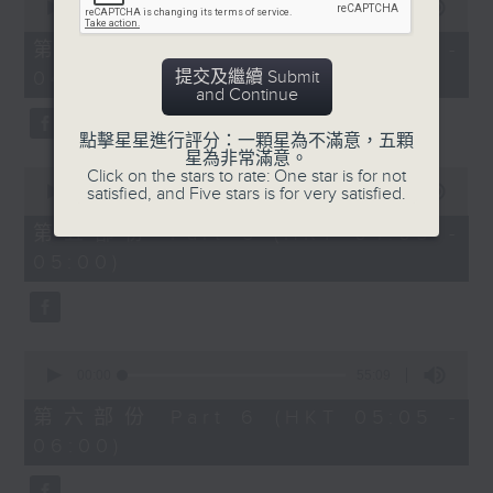
seconds
00:00
55:09
of
55
第四部份 Part 4 (HKT 03:05 -
minutes,
提交及繼續 Submit
04:00)
9
and Continue
seconds
點擊星星進行評分：一顆星為不滿意，五顆
星為非常滿意。
0
Click on the stars to rate: One star is for not
seconds
satisfied, and Five stars is for very satisfied.
00:00
55:09
of
55
第五部份 Part 5 (HKT 04:05 -
minutes,
05:00)
9
seconds
0
seconds
00:00
55:09
of
55
第六部份 Part 6 (HKT 05:05 -
minutes,
06:00)
9
seconds