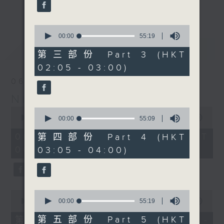
enjoyable jazz music.
更多...
When you are alone and sleepless,
0
seconds
00:00
55:19
please remember good music is
of
最新
LATEST
always there on Radio 4.
55
第三部份 Part 3 (HKT
minutes,
02:05 - 03:00)
19
「長夜細聽」節目當然少不了氣質優雅的作
seconds
06/08/2026
品，每晚亦會精選一些中國音樂送上。週五和
Night Music 長夜細聽
週六晚還有兩小時爵士樂。
0
0
seconds
00:00
5:29:59
seconds
00:00
55:09
如果哪天你不能入睡，別忘了第四台這裡總有
of
of
5
值得細聽的音樂。
55
06/08/2026 - 足本 Full (HKT
第四部份 Part 4 (HKT
hours,
minutes,
00:05 - 06:00)
03:05 - 04:00)
29
9
minutes,
seconds
59
seconds
0
0
seconds
seconds
00:00
55:10
00:00
55:19
of
of
55
55
第五部份 Part 5 (HKT
第一部份 Part 1 (HKT 00:05 -