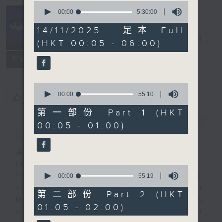
0
seconds
00:00
5:30:00
of
Night Music
5
14/11/2025 - 足本 Full
hours,
長夜細聽
電台直播
(HKT 00:05 - 06:00)
30
minutes,
聯絡
0
所有集數
seconds
0
seconds
00:00
55:10
您喜歡這個節目嗎?
of
55
第一部份 Part 1 (HKT
minutes,
00:05 - 01:00)
簡介
GIST
10
seconds
主持人：Host: Leanne Nicholls,
Isaac Droscha, Cleo Leung
0
You will find many soft pieces and
seconds
00:00
55:19
of
some Chinese works in Night
55
第二部份 Part 2 (HKT
Music. Friday and Saturday nights
minutes,
01:05 - 02:00)
19
will begin with two hours of
seconds