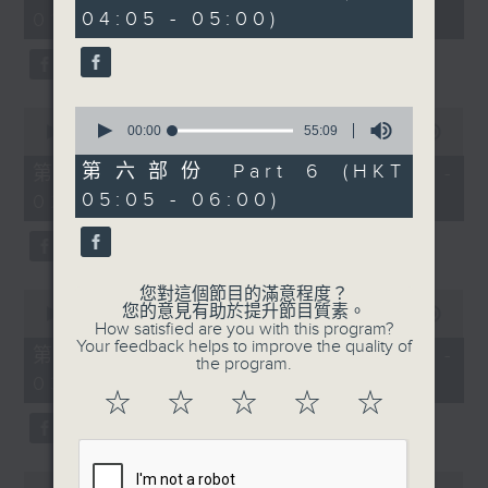
minutes,
minutes,
04:05 - 05:00)
01:00)
10
19
seconds
seconds
0
0
seconds
00:00
55:09
seconds
00:00
55:19
of
of
55
55
第六部份 Part 6 (HKT
第二部份 Part 2 (HKT 01:05 -
minutes,
minutes,
05:05 - 06:00)
02:00)
9
19
seconds
seconds
您對這個節目的滿意程度？
0
您的意見有助於提升節目質素。
seconds
00:00
55:09
How satisfied are you with this program?
of
Your feedback helps to improve the quality of
55
第三部份 Part 3 (HKT 02:05 -
the program.
minutes,
03:00)
9
☆
☆
☆
☆
☆
seconds
0