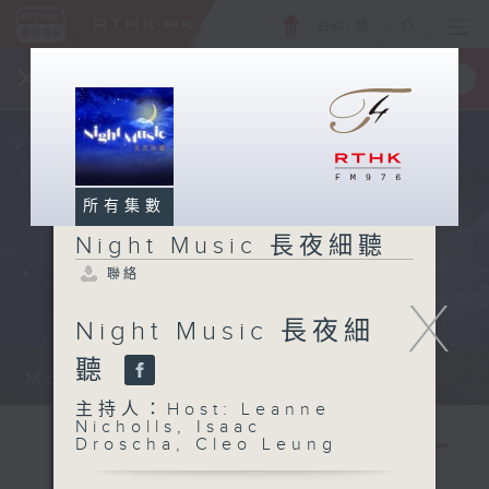
ENG
/
簡
×
全新 RTHK On The Go
取得
一手掌握 RTHK 電台、電視節目
所有集數
Night Music 長夜細聽
聯絡
X
Night Music 長夜細
聽
Monday - Sunday 星期一至日 12am...
主持人：Host: Leanne
Nicholls, Isaac
Droscha, Cleo Leung