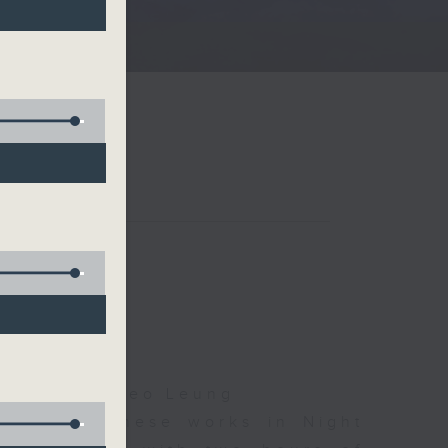
夜細聽
Droscha, Cleo Leung
d some Chinese works in Night