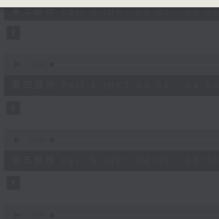
55
第三部份 Part 3 (HKT 02:05 - 03:00
minutes,
9
seconds
Volume
90%
0
seconds
00:00
of
55
第四部份 Part 4 (HKT 03:05 - 04:00
minutes,
9
seconds
Volume
90%
0
seconds
00:00
of
55
第五部份 Part 5 (HKT 04:05 - 05:00
minutes,
9
seconds
Volume
90%
0
seconds
00:00