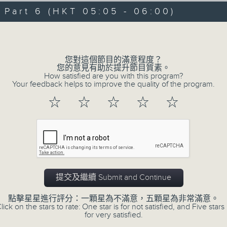
06/08/2026 - 足本 Full (HKT 00:05
hours,
art 6 (HKT 05:05 - 06:00)
29
minutes,
Volume
59
seconds
Volume
90%
0
您對這個節目的滿意程度？
seconds
00:00
您的意見有助於提升節目質素。
of
How satisfied are you with this program?
55
第一部份 Part 1 (HKT 00:05 - 01:00
Your feedback helps to improve the quality of the program.
minutes,
10
☆
☆
☆
☆
☆
seconds
Volume
90%
0
seconds
00:00
of
55
第二部份 Part 2 (HKT 01:05 - 02:00
minutes,
19
提交及繼續 Submit and Continue
seconds
Volume
90%
點擊星星進行評分：一顆星為不滿意，五顆星為非常滿意。
lick on the stars to rate: One star is for not satisfied, and Five stars 
0
for very satisfied.
seconds
00:00
of