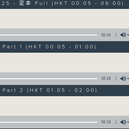
025 - 足本 Full (HKT 00:05 - 06:00)
Monday - Sunday 星期一至日 12am - 6am
Volume
55:10
art 1 (HKT 00:05 - 01:00)
Night Music 長
Volume
聯絡
所有集數
55:19
art 2 (HKT 01:05 - 02:00)
您喜歡這個節目嗎?
Volume
主持人：Host: Leanne Nicholls, Isaac 
You will find many soft pieces an
55:19