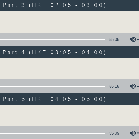
Music. Friday and Saturday nights
art 3 (HKT 02:05 - 03:00)
enjoyable jazz music.
Volume
When you are alone and sleepless, 
always there on Radio 4.
55:09
art 4 (HKT 03:05 - 04:00)
「長夜細聽」節目當然少不了氣質優雅的作
五和週六晚還有兩小時爵士樂。
Volume
如果哪天你不能入睡，別忘了第四台這裡總有
55:19
art 5 (HKT 04:05 - 05:00)
06/08/2026
Volume
Night Music 長夜細聽
0
seconds
00:00
55:09
of
5