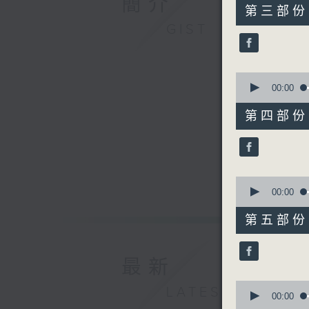
簡介
55
第三部份 P
minutes,
GIST
19
seconds
90%
0
seconds
00:00
of
55
第四部份 P
minutes,
9
seconds
90%
0
seconds
00:00
of
55
第五部份 P
minutes,
19
seconds
90%
最新
0
LATEST
seconds
00:00
of