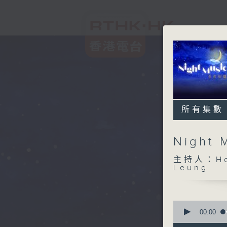
所有集數
Night
主持人：Host
Leung
0
seconds
00:00
of