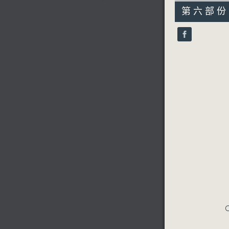
55
第六部份 P
minutes,
9
seconds
90%
C