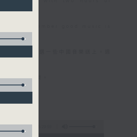
 will begin with two hours of
please remember good music is
品，每晚亦會精選一些中國音樂送上。週
值得細聽的音樂。
5:29:59