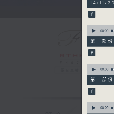
5
14/11/2
hours,
30
minutes,
0
seconds
90%
0
seconds
00:00
of
55
第一部份 P
minutes,
10
seconds
90%
0
seconds
00:00
電台直播
of
55
第二部份 P
minutes,
19
seconds
90%
0
seconds
00:00
of