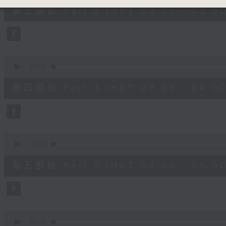
55
第三部份 Part 3 (HKT 02:05 - 03:00
minutes,
9
seconds
Volume
90%
0
seconds
00:00
of
55
第四部份 Part 4 (HKT 03:05 - 04:00
minutes,
9
seconds
Volume
90%
0
seconds
00:00
of
55
第五部份 Part 5 (HKT 04:05 - 05:00
minutes,
9
seconds
Volume
90%
0
seconds
00:00