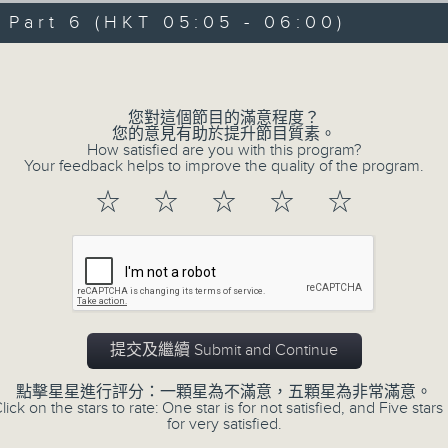
06/08/2026 - 足本 Full (HKT 00:05
hours,
art 6 (HKT 05:05 - 06:00)
29
minutes,
Volume
59
seconds
Volume
90%
0
您對這個節目的滿意程度？
seconds
00:00
您的意見有助於提升節目質素。
of
How satisfied are you with this program?
55
第一部份 Part 1 (HKT 00:05 - 01:00
Your feedback helps to improve the quality of the program.
minutes,
10
☆
☆
☆
☆
☆
seconds
Volume
90%
0
seconds
00:00
of
55
第二部份 Part 2 (HKT 01:05 - 02:00
minutes,
19
提交及繼續 Submit and Continue
seconds
Volume
90%
點擊星星進行評分：一顆星為不滿意，五顆星為非常滿意。
lick on the stars to rate: One star is for not satisfied, and Five stars 
0
for very satisfied.
seconds
00:00
of