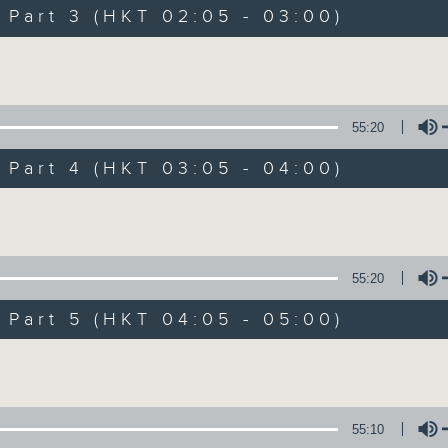
Music. Friday and Saturday nights
art 3 (HKT 02:05 - 03:00)
enjoyable jazz music.
Volume
When you are alone and sleepless, 
always there on Radio 4.
55:20
art 4 (HKT 03:05 - 04:00)
「長夜細聽」節目當然少不了氣質優雅的作
五和週六晚還有兩小時爵士樂。
Volume
如果哪天你不能入睡，別忘了第四台這裡總有
55:20
art 5 (HKT 04:05 - 05:00)
06/08/2026
Volume
Night Music 長夜細聽
0
seconds
00:00
55:10
of
5