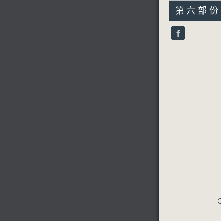
55
第六部份 P
minutes,
10
seconds
90%
C