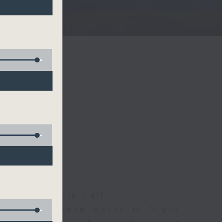
夜細聽
rman, Nicola Hall
d some Chinese works in Night