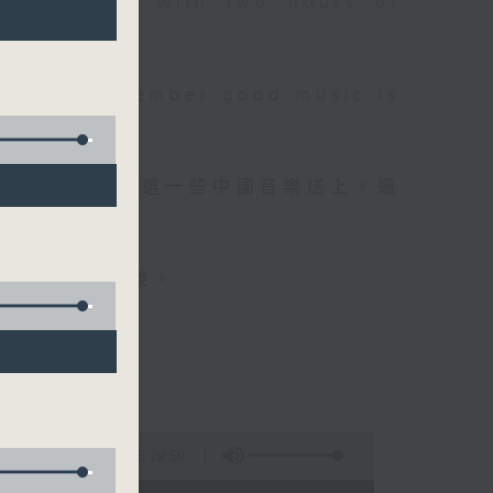
 will begin with two hours of
please remember good music is
品，每晚亦會精選一些中國音樂送上。週
值得細聽的音樂。
5:29:59