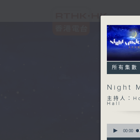
所有集數
Night
主持人：Host
Hall
0
seconds
00:00
of