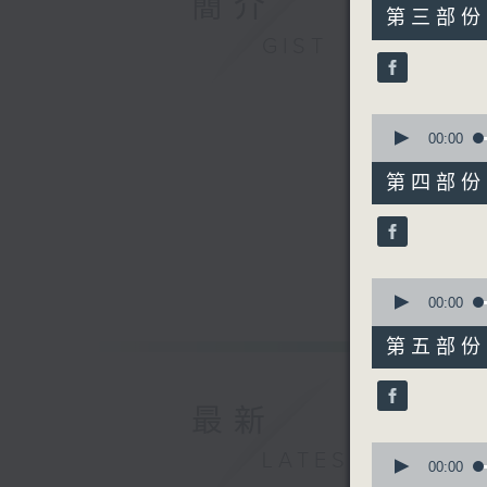
簡介
55
第三部份 P
minutes,
GIST
19
seconds
90%
0
seconds
00:00
of
55
第四部份 P
minutes,
20
seconds
90%
0
seconds
00:00
of
55
第五部份 P
minutes,
20
seconds
90%
最新
0
LATEST
seconds
00:00
of