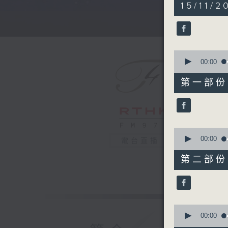
5
15/11/2
hours,
30
minutes,
0
seconds
90%
0
seconds
00:00
of
55
第一部份 P
minutes,
10
seconds
90%
0
seconds
00:00
電台直播
of
55
第二部份 P
minutes,
20
seconds
90%
0
seconds
00:00
of