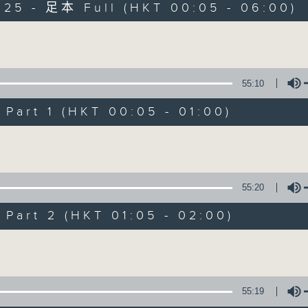
025 - 足本 Full (HKT 00:05 - 06:00)
Monday - Sunday 星期一至日 12am - 6am
Volume
55:10
art 1 (HKT 00:05 - 01:00)
Night Music 長
Volume
聯絡
所有集數
55:20
art 2 (HKT 01:05 - 02:00)
您喜歡這個節目嗎?
Volume
主持人：Host: Rachel Lai, Jerome Hobe
You will find many soft pieces an
55:19