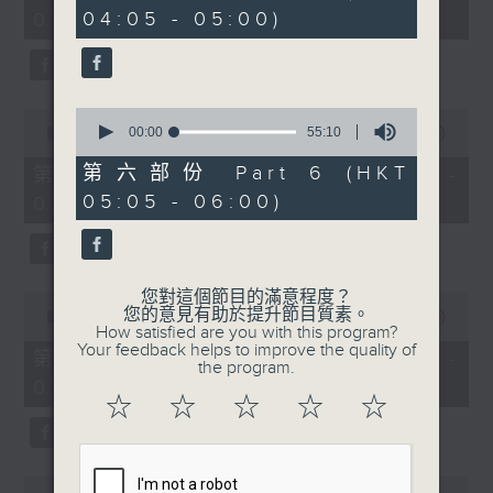
minutes,
minutes,
04:05 - 05:00)
01:00)
10
20
seconds
seconds
0
0
seconds
00:00
55:10
seconds
00:00
55:19
of
of
55
55
第六部份 Part 6 (HKT
第二部份 Part 2 (HKT 01:05 -
minutes,
minutes,
05:05 - 06:00)
02:00)
10
19
seconds
seconds
您對這個節目的滿意程度？
0
您的意見有助於提升節目質素。
seconds
00:00
55:09
How satisfied are you with this program?
of
Your feedback helps to improve the quality of
55
第三部份 Part 3 (HKT 02:05 -
the program.
minutes,
03:00)
9
☆
☆
☆
☆
☆
seconds
0