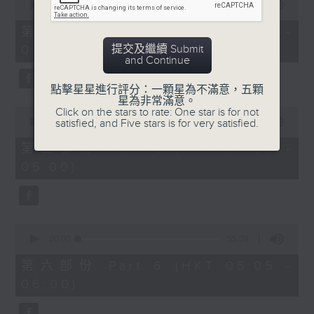
seconds
00:00
55:09
of
55
第四部份 Part 4 (HKT 03:05 -
minutes,
提交及繼續 Submit
04:00)
9
and Continue
seconds
點擊星星進行評分：一顆星為不滿意，五顆
星為非常滿意。
0
Click on the stars to rate: One star is for not
seconds
satisfied, and Five stars is for very satisfied.
00:00
55:09
of
55
第五部份 Part 5 (HKT 04:05 -
minutes,
05:00)
9
seconds
0
seconds
00:00
55:09
of
55
第六部份 Part 6 (HKT 05:05 -
minutes,
06:00)
9
seconds