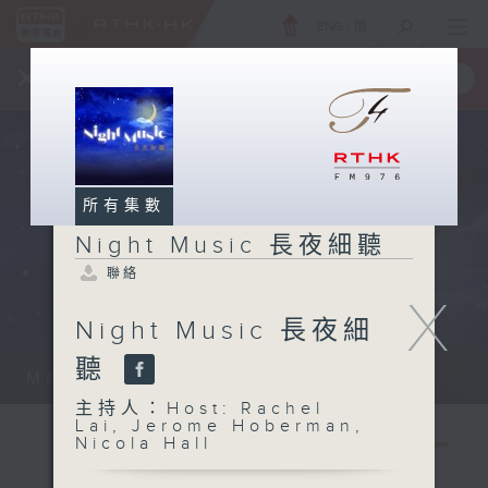
ENG
/
簡
×
全新 RTHK On The Go
取得
一手掌握 RTHK 電台、電視節目
所有集數
Night Music 長夜細聽
聯絡
X
Night Music 長夜細
聽
Monday - Sunday 星期一至日 12am...
主持人：Host: Rachel
Lai, Jerome Hoberman,
Nicola Hall