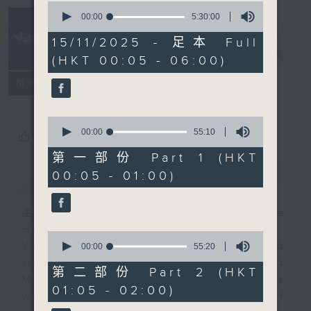
0
seconds
00:00
5:30:00
of
Night Music
5
15/11/2025 - 足本 Full
hours,
長夜細聽
電台直播
(HKT 00:05 - 06:00)
30
minutes,
聯絡
0
所有集數
seconds
0
seconds
00:00
55:10
您喜歡這個節目嗎?
of
55
第一部份 Part 1 (HKT
minutes,
00:05 - 01:00)
簡介
GIST
10
seconds
主持人：Host: Rachel Lai, Jerome
Hoberman, Nicola Hall
0
You will find many soft pieces and
seconds
00:00
55:20
of
some Chinese works in Night
55
第二部份 Part 2 (HKT
Music. Friday and Saturday nights
minutes,
01:05 - 02:00)
20
will begin with two hours of
seconds