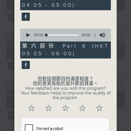
minutes,
seconds
04:05 - 05:00)
01:00)
10
seconds
0
0
seconds
00:00
00:00
seconds
00:00
55:20
of
of
0
55
第六部份 Part 6 (HKT
第二部份 Part 2 (HKT 01:05 -
seconds
minutes,
05:05 - 06:00)
02:00)
20
seconds
您對這個節目的滿意程度？
0
您的意見有助於提升節目質素。
seconds
00:00
55:19
How satisfied are you with this program?
of
Your feedback helps to improve the quality of
55
第三部份 Part 3 (HKT 02:05 -
the program.
minutes,
03:00)
19
☆
☆
☆
☆
☆
seconds
0