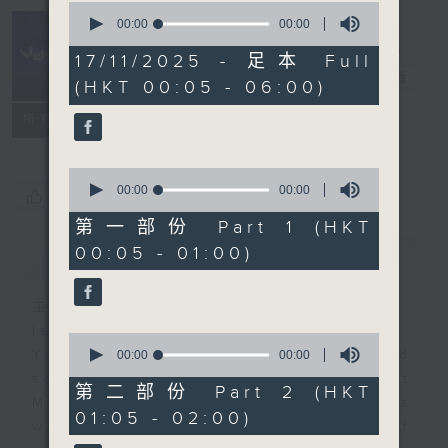
0
seconds
00:00
00:00
of
Night Music
0
17/11/2025 - 足本 Full
seconds
長夜細聽
電台直播
(HKT 00:05 - 06:00)
聯絡
所有集數
0
seconds
00:00
00:00
您喜歡這個節目嗎?
of
0
第一部份 Part 1 (HKT
seconds
00:05 - 01:00)
簡介
GIST
主持人：Host: Leanne Nicholls,
Isaac Droscha, Cleo Leung
0
You will find many soft pieces and
seconds
00:00
00:00
of
some Chinese works in Night
0
第二部份 Part 2 (HKT
Music. Friday and Saturday nights
seconds
01:05 - 02:00)
will begin with two hours of