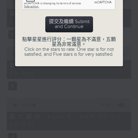
seconds
00:00
55:09
of
55
第四部份 Part 4 (HKT 03:05 -
minutes,
提交及繼續 Submit
04:00)
9
and Continue
seconds
點擊星星進行評分：一顆星為不滿意，五顆
星為非常滿意。
0
Click on the stars to rate: One star is for not
seconds
satisfied, and Five stars is for very satisfied.
00:00
55:09
of
55
第五部份 Part 5 (HKT 04:05 -
minutes,
05:00)
9
seconds
0
seconds
00:00
54:59
of
54
第六部份 Part 6 (HKT 05:05 -
minutes,
06:00)
59
seconds