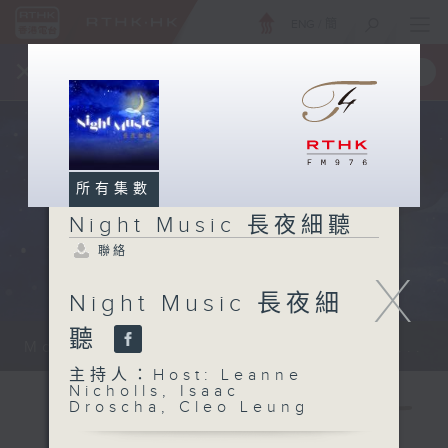
ENG
/
簡
×
全新 RTHK On The Go
取得
一手掌握 RTHK 電台、電視節目
所有集數
Night Music 長夜細聽
聯絡
X
Night Music 長夜細
聽
Monday - Sunday 星期一至日 12am...
主持人：Host: Leanne
Nicholls, Isaac
Droscha, Cleo Leung