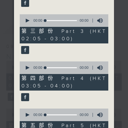
enjoyable jazz music.
更多...
When you are alone and sleepless,
0
seconds
00:00
00:00
please remember good music is
of
最新
LATEST
always there on Radio 4.
0
第三部份 Part 3 (HKT
seconds
02:05 - 03:00)
「長夜細聽」節目當然少不了氣質優雅的作
09/08/2026
品，每晚亦會精選一些中國音樂送上。週五和
Night Music 長夜細聽
週六晚還有兩小時爵士樂。
0
0
seconds
00:00
5:29:59
seconds
00:00
00:00
如果哪天你不能入睡，別忘了第四台這裡總有
of
of
5
值得細聽的音樂。
0
09/08/2026 - 足本 Full (HKT
第四部份 Part 4 (HKT
hours,
seconds
00:05 - 06:00)
03:05 - 04:00)
29
minutes,
59
seconds
0
0
seconds
seconds
00:00
55:10
00:00
00:00
of
of
55
0
第五部份 Part 5 (HKT
第一部份 Part 1 (HKT 00:05 -