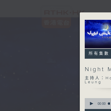
所有集數
Night
主持人：Host
Leung
0
seconds
00:00
of