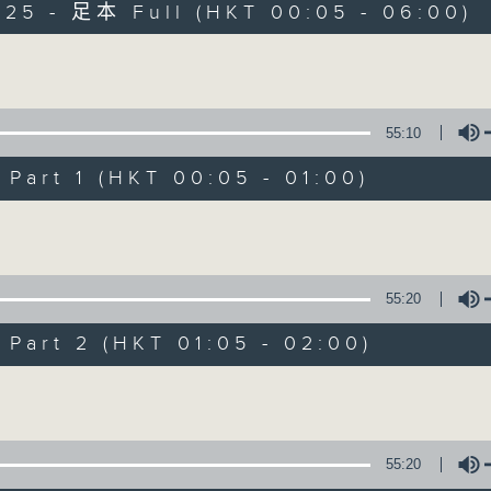
025 - 足本 Full (HKT 00:05 - 06:00)
Monday - Sunday 星期一至日 12am - 6am
Volume
55:10
art 1 (HKT 00:05 - 01:00)
Night Music 長
Volume
聯絡
所有集數
55:20
art 2 (HKT 01:05 - 02:00)
您喜歡這個節目嗎?
Volume
主持人：Host: Leanne Nicholls, Isaac 
You will find many soft pieces an
55:20