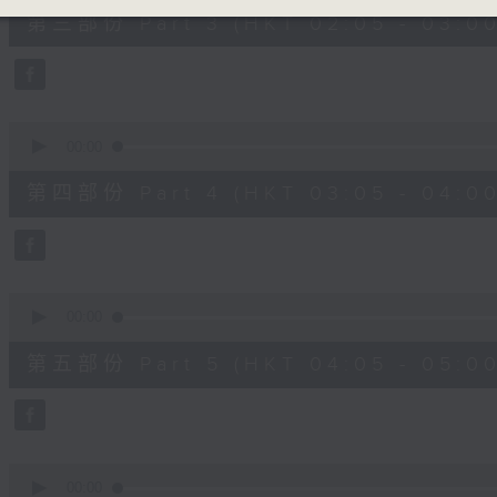
55
第三部份 Part 3 (HKT 02:05 - 03:00
minutes,
19
seconds
Volume
90%
0
seconds
00:00
of
55
第四部份 Part 4 (HKT 03:05 - 04:00
minutes,
20
seconds
Volume
90%
0
seconds
00:00
of
55
第五部份 Part 5 (HKT 04:05 - 05:00
minutes,
20
seconds
Volume
90%
0
seconds
00:00