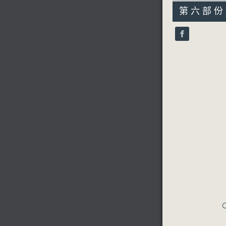
55
第六部份 P
minutes,
10
seconds
90%
C