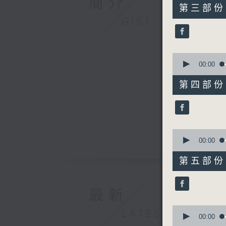
簡介
55
第三部份 P
minutes,
GIST
20
seconds
90%
0
seconds
00:00
of
55
第四部份 P
minutes,
20
seconds
90%
0
seconds
00:00
of
55
第五部份 P
minutes,
19
seconds
90%
最新
0
LATEST
seconds
00:00
of