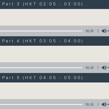
Music. Friday and Saturday nights
art 3 (HKT 02:05 - 03:00)
enjoyable jazz music.
Volume
When you are alone and sleepless, 
always there on Radio 4.
55:20
art 4 (HKT 03:05 - 04:00)
「長夜細聽」節目當然少不了氣質優雅的作
五和週六晚還有兩小時爵士樂。
Volume
如果哪天你不能入睡，別忘了第四台這裡總有
55:19
art 5 (HKT 04:05 - 05:00)
08/08/2026
Volume
Night Music 長夜細聽
0
seconds
00:00
55:10
of
5