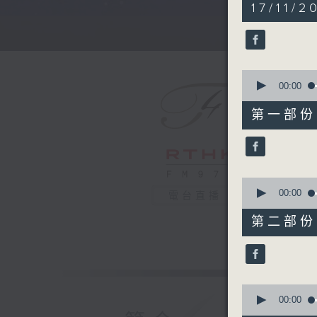
5
17/11/2
hours,
30
minutes,
0
seconds
90%
0
seconds
00:00
of
55
第一部份 P
minutes,
10
seconds
90%
0
seconds
00:00
電台直播
of
55
第二部份 P
minutes,
20
seconds
90%
0
seconds
00:00
of