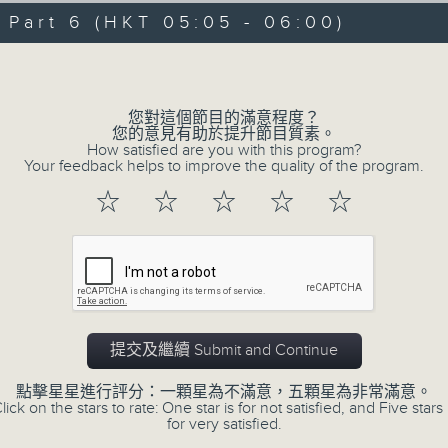
08/08/2026 - 足本 Full (HKT 00:05
hours,
art 6 (HKT 05:05 - 06:00)
30
minutes,
Volume
0
seconds
Volume
90%
0
您對這個節目的滿意程度？
seconds
00:00
您的意見有助於提升節目質素。
of
How satisfied are you with this program?
55
第一部份 Part 1 (HKT 00:05 - 01:00
Your feedback helps to improve the quality of the program.
minutes,
10
☆
☆
☆
☆
☆
seconds
Volume
90%
0
seconds
00:00
of
55
第二部份 Part 2 (HKT 01:05 - 02:00
minutes,
19
提交及繼續 Submit and Continue
seconds
Volume
90%
點擊星星進行評分：一顆星為不滿意，五顆星為非常滿意。
lick on the stars to rate: One star is for not satisfied, and Five stars 
0
for very satisfied.
seconds
00:00
of