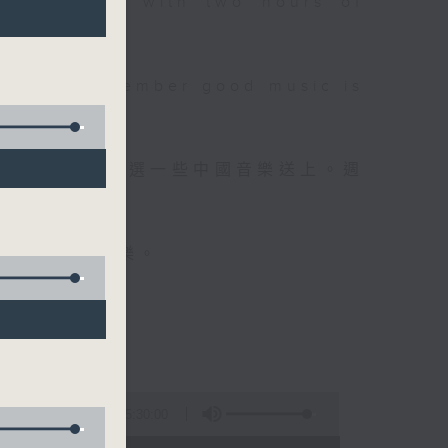
 will begin with two hours of
please remember good music is
品，每晚亦會精選一些中國音樂送上。週
值得細聽的音樂。
5:30:00