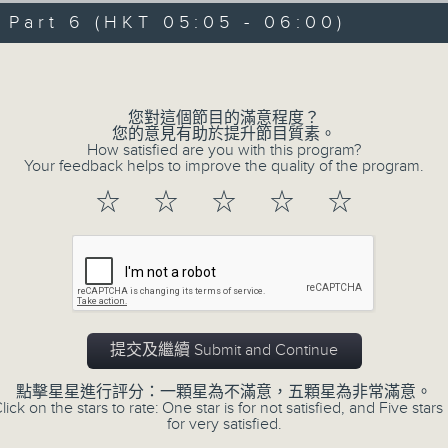
07/08/2026 - 足本 Full (HKT 00:05
hours,
art 6 (HKT 05:05 - 06:00)
29
minutes,
Volume
59
seconds
Volume
90%
0
您對這個節目的滿意程度？
seconds
00:00
您的意見有助於提升節目質素。
of
How satisfied are you with this program?
55
第一部份 Part 1 (HKT 00:05 - 01:00
Your feedback helps to improve the quality of the program.
minutes,
0
☆
☆
☆
☆
☆
seconds
Volume
90%
0
seconds
00:00
of
55
第二部份 Part 2 (HKT 01:05 - 02:00
minutes,
10
提交及繼續 Submit and Continue
seconds
Volume
90%
點擊星星進行評分：一顆星為不滿意，五顆星為非常滿意。
lick on the stars to rate: One star is for not satisfied, and Five stars 
0
for very satisfied.
seconds
00:00
of