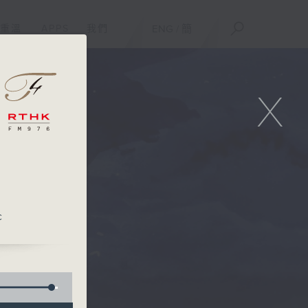
重溫
APPS
我們
ENG
/
簡
X
c