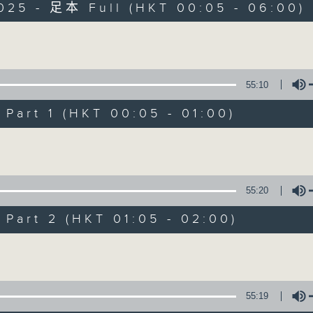
025 - 足本 Full (HKT 00:05 - 06:00)
Monday - Sunday 星期一至日 12am - 6am
Volume
55:10
art 1 (HKT 00:05 - 01:00)
Night Music 長
Volume
聯絡
所有集數
55:20
art 2 (HKT 01:05 - 02:00)
您喜歡這個節目嗎?
Volume
主持人：Host: Cleo Leung, Leanne Nich
You will find many soft pieces an
55:19