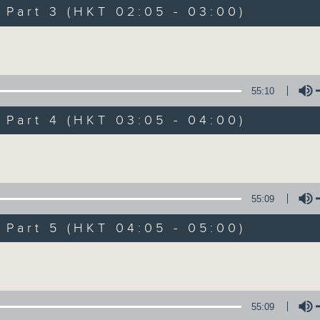
Music. Friday and Saturday nights
art 3 (HKT 02:05 - 03:00)
enjoyable jazz music.
Volume
When you are alone and sleepless, 
always there on Radio 4.
55:10
art 4 (HKT 03:05 - 04:00)
「長夜細聽」節目當然少不了氣質優雅的作
五和週六晚還有兩小時爵士樂。
Volume
如果哪天你不能入睡，別忘了第四台這裡總有
55:09
art 5 (HKT 04:05 - 05:00)
07/08/2026
Volume
Night Music 長夜細聽
0
seconds
00:00
55:09
of
5