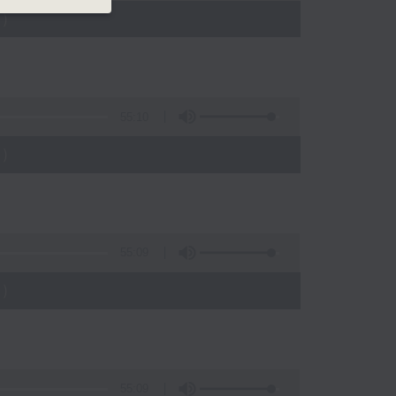
)
55:10
)
55:09
)
55:09