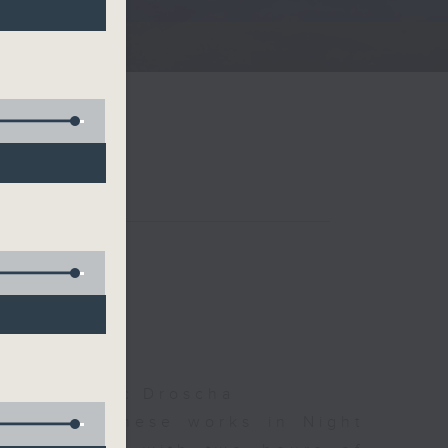
夜細聽
olls, Isaac Droscha
d some Chinese works in Night