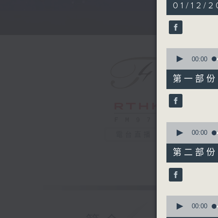
5
01/12/2
hours,
30
minutes,
0
seconds
90%
0
seconds
00:00
of
55
第一部份 P
minutes,
10
seconds
90%
0
seconds
00:00
電台直播
of
55
第二部份 P
minutes,
20
seconds
90%
0
seconds
00:00
of