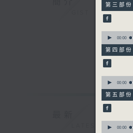
簡介
55
第三部份 P
minutes,
GIST
19
seconds
90%
0
seconds
00:00
of
55
第四部份 P
minutes,
10
seconds
90%
0
seconds
00:00
of
55
第五部份 P
minutes,
9
seconds
90%
最新
0
LATEST
seconds
00:00
of