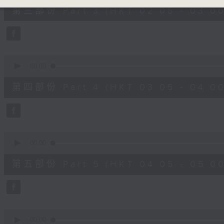
55
第三部份 Part 3 (HKT 02:05 - 03:00
minutes,
10
seconds
Volume
90%
0
seconds
00:00
of
55
第四部份 Part 4 (HKT 03:05 - 04:00
minutes,
10
seconds
Volume
90%
0
seconds
00:00
of
55
第五部份 Part 5 (HKT 04:05 - 05:00
minutes,
9
seconds
Volume
90%
0
seconds
00:00