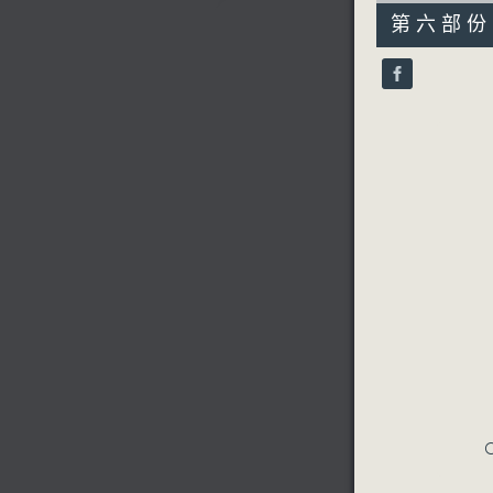
55
第六部份 P
minutes,
9
seconds
90%
C