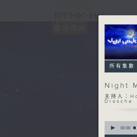
所有集數
Night
主持人：Host
Droscha
0
seconds
00:00
of