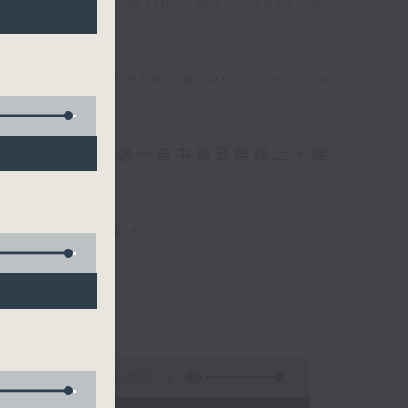
 will begin with two hours of
please remember good music is
品，每晚亦會精選一些中國音樂送上。週
值得細聽的音樂。
5:29:59