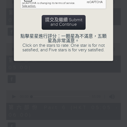
seconds
00:00
55:10
of
55
第四部份 Part 4 (HKT 03:05 -
minutes,
提交及繼續 Submit
04:00)
10
and Continue
seconds
點擊星星進行評分：一顆星為不滿意，五顆
星為非常滿意。
0
Click on the stars to rate: One star is for not
seconds
satisfied, and Five stars is for very satisfied.
00:00
55:09
of
55
第五部份 Part 5 (HKT 04:05 -
minutes,
05:00)
9
seconds
0
seconds
00:00
55:09
of
55
第六部份 Part 6 (HKT 05:05 -
minutes,
06:00)
9
seconds