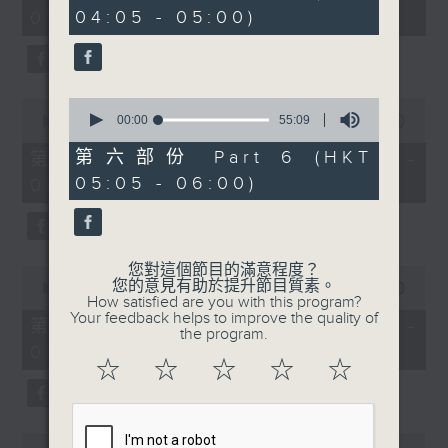
minutes,
minutes,
04:05 - 05:00)
01:00)
0
20
seconds
seconds
0
0
seconds
00:00
55:09
seconds
00:00
55:10
of
of
55
55
第六部份 Part 6 (HKT
第二部份 Part 2 (HKT 01:05 -
minutes,
minutes,
05:05 - 06:00)
02:00)
9
10
seconds
seconds
您對這個節目的滿意程度？
0
您的意見有助於提升節目質素。
seconds
00:00
55:10
How satisfied are you with this program?
of
Your feedback helps to improve the quality of
55
第三部份 Part 3 (HKT 02:05 -
the program.
minutes,
03:00)
10
☆
☆
☆
☆
☆
seconds
0