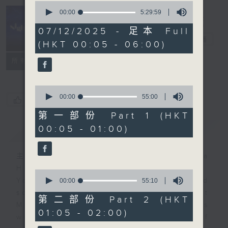
0
seconds
00:00
5:29:59
of
Night Music
5
07/12/2025 - 足本 Full
hours,
長夜細聽
電台直播
(HKT 00:05 - 06:00)
29
minutes,
聯絡
59
所有集數
seconds
0
seconds
00:00
55:00
您喜歡這個節目嗎?
of
55
第一部份 Part 1 (HKT
minutes,
00:05 - 01:00)
簡介
GIST
0
seconds
主持人：Host: Ken Rose, Nicola
Hall, Jonathan Douglas
0
You will find many soft pieces and
seconds
00:00
55:10
of
some Chinese works in Night
55
第二部份 Part 2 (HKT
Music. Friday and Saturday nights
minutes,
01:05 - 02:00)
10
will begin with two hours of
seconds