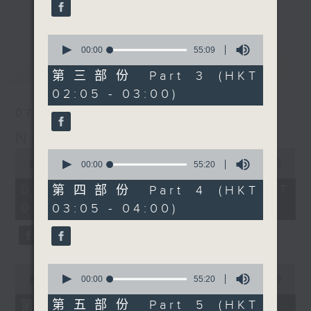
enjoyable jazz music.
更多...
When you are alone and sleepless,
0
seconds
00:00
55:09
please remember good music is
of
最新
LATEST
always there on Radio 4.
55
第三部份 Part 3 (HKT
minutes,
02:05 - 03:00)
9
「長夜細聽」節目當然少不了氣質優雅的作
seconds
07/08/2026
品，每晚亦會精選一些中國音樂送上。週五和
Night Music 長夜細聽
週六晚還有兩小時爵士樂。
0
0
seconds
00:00
5:29:59
seconds
00:00
55:20
如果哪天你不能入睡，別忘了第四台這裡總有
of
of
5
值得細聽的音樂。
55
07/08/2026 - 足本 Full (HKT
第四部份 Part 4 (HKT
hours,
minutes,
00:05 - 06:00)
03:05 - 04:00)
29
20
minutes,
seconds
59
seconds
0
0
seconds
seconds
00:00
55:00
00:00
55:20
of
of
55
55
第五部份 Part 5 (HKT
第一部份 Part 1 (HKT 00:05 -