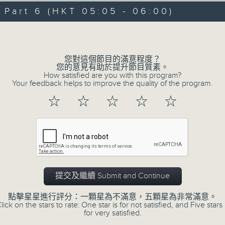
07/08/2026 - 足本 Full (HKT 00:05
hours,
art 6 (HKT 05:05 - 06:00)
29
minutes,
Volume
59
seconds
Volume
90%
0
您對這個節目的滿意程度？
seconds
00:00
您的意見有助於提升節目質素。
of
How satisfied are you with this program?
55
第一部份 Part 1 (HKT 00:05 - 01:00
Your feedback helps to improve the quality of the program.
minutes,
0
☆
☆
☆
☆
☆
seconds
Volume
90%
0
seconds
00:00
of
55
第二部份 Part 2 (HKT 01:05 - 02:00
minutes,
10
提交及繼續 Submit and Continue
seconds
Volume
90%
點擊星星進行評分：一顆星為不滿意，五顆星為非常滿意。
lick on the stars to rate: One star is for not satisfied, and Five stars 
0
for very satisfied.
seconds
00:00
of