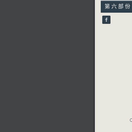
55
第六部份 P
minutes,
10
seconds
90%
C