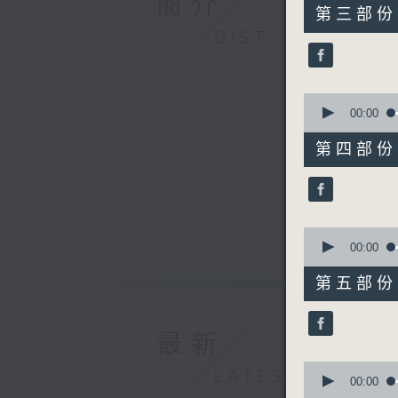
簡介
55
第三部份 P
minutes,
GIST
19
seconds
90%
0
seconds
00:00
of
55
第四部份 P
minutes,
19
seconds
90%
0
seconds
00:00
of
55
第五部份 P
minutes,
19
seconds
90%
最新
0
LATEST
seconds
00:00
of