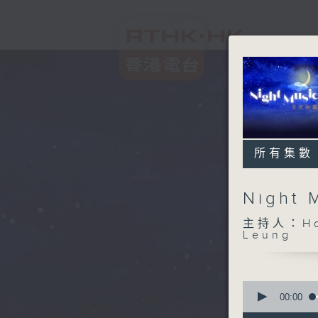
所有集數
Night
主持人：Host
Leung
0
seconds
00:00
of