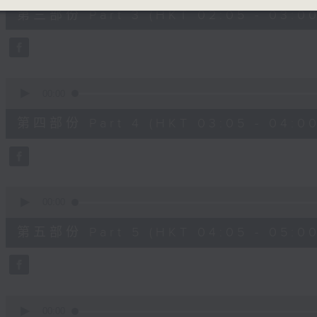
55
第三部份 Part 3 (HKT 02:05 - 03:00
minutes,
10
seconds
Volume
90%
0
seconds
00:00
of
55
第四部份 Part 4 (HKT 03:05 - 04:00
minutes,
10
seconds
Volume
90%
0
seconds
00:00
of
55
第五部份 Part 5 (HKT 04:05 - 05:00
minutes,
9
seconds
Volume
90%
0
seconds
00:00