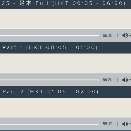
025 - 足本 Full (HKT 00:05 - 06:00)
Monday - Sunday 星期一至日 12am - 6am
Volume
55:10
art 1 (HKT 00:05 - 01:00)
Night Music 長
Volume
聯絡
所有集數
55:20
art 2 (HKT 01:05 - 02:00)
您喜歡這個節目嗎?
Volume
主持人：Host: Leanne Nicholls, Isaac 
You will find many soft pieces an
55:19