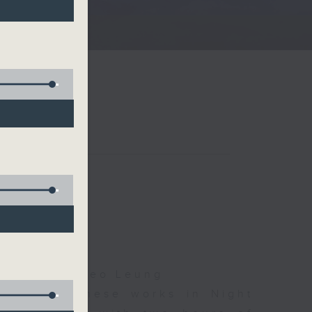
夜細聽
Droscha, Cleo Leung
d some Chinese works in Night