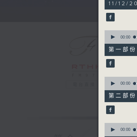
5
11/12/2
hours,
30
minutes,
0
seconds
90%
0
seconds
00:00
of
55
第一部份 P
minutes,
10
seconds
90%
0
seconds
00:00
電台直播
of
55
第二部份 P
minutes,
20
seconds
90%
0
seconds
00:00
of