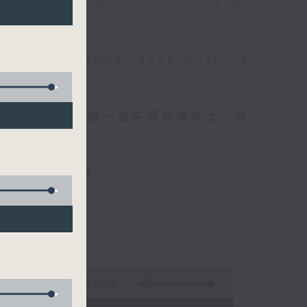
 will begin with two hours of
please remember good music is
品，每晚亦會精選一些中國音樂送上。週
值得細聽的音樂。
5:29:59