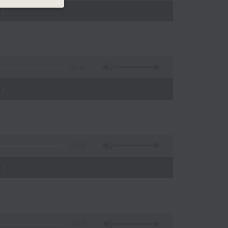
)
55:10
)
55:09
)
55:09