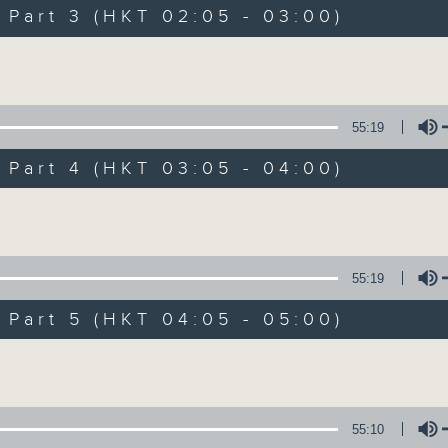
Music. Friday and Saturday nights
art 3 (HKT 02:05 - 03:00)
enjoyable jazz music.
Volume
When you are alone and sleepless, 
always there on Radio 4.
55:19
art 4 (HKT 03:05 - 04:00)
「長夜細聽」節目當然少不了氣質優雅的作
五和週六晚還有兩小時爵士樂。
Volume
如果哪天你不能入睡，別忘了第四台這裡總有
55:19
art 5 (HKT 04:05 - 05:00)
07/08/2026
Volume
Night Music 長夜細聽
0
seconds
00:00
55:10
of
5