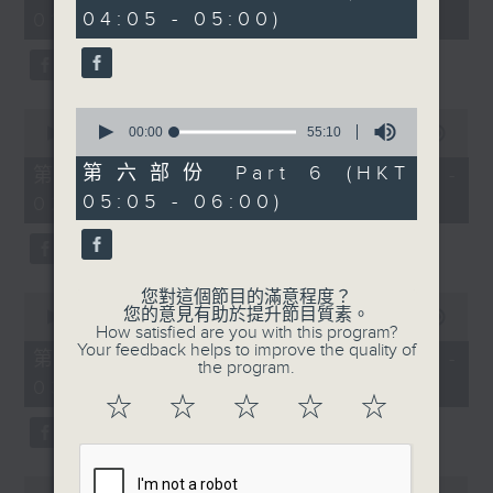
minutes,
minutes,
04:05 - 05:00)
01:00)
10
19
seconds
seconds
0
0
seconds
00:00
55:10
seconds
00:00
55:20
of
of
55
55
第六部份 Part 6 (HKT
第二部份 Part 2 (HKT 01:05 -
minutes,
minutes,
05:05 - 06:00)
02:00)
10
20
seconds
seconds
您對這個節目的滿意程度？
0
您的意見有助於提升節目質素。
seconds
00:00
55:19
How satisfied are you with this program?
of
Your feedback helps to improve the quality of
55
第三部份 Part 3 (HKT 02:05 -
the program.
minutes,
03:00)
19
☆
☆
☆
☆
☆
seconds
0