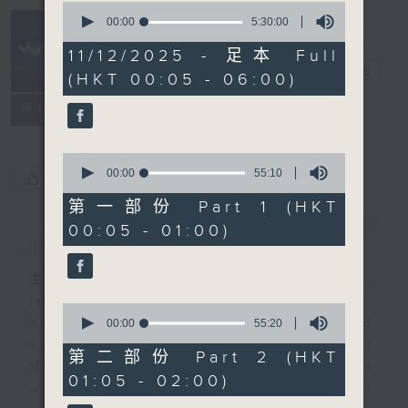
0
seconds
00:00
5:30:00
of
Night Music
5
11/12/2025 - 足本 Full
hours,
長夜細聽
電台直播
(HKT 00:05 - 06:00)
30
minutes,
聯絡
0
所有集數
seconds
0
seconds
00:00
55:10
您喜歡這個節目嗎?
of
55
第一部份 Part 1 (HKT
minutes,
00:05 - 01:00)
簡介
GIST
10
seconds
主持人：Host: Leanne Nicholls,
Isaac Droscha, Cleo Leung
0
You will find many soft pieces and
seconds
00:00
55:20
of
some Chinese works in Night
55
第二部份 Part 2 (HKT
Music. Friday and Saturday nights
minutes,
01:05 - 02:00)
20
will begin with two hours of
seconds