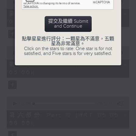
seconds
00:00
55:09
of
55
第四部份 Part 4 (HKT 03:05 -
minutes,
提交及繼續 Submit
04:00)
9
and Continue
seconds
點擊星星進行評分：一顆星為不滿意，五顆
星為非常滿意。
0
Click on the stars to rate: One star is for not
seconds
satisfied, and Five stars is for very satisfied.
00:00
55:09
of
55
第五部份 Part 5 (HKT 04:05 -
minutes,
05:00)
9
seconds
0
seconds
00:00
54:59
of
54
第六部份 Part 6 (HKT 05:05 -
minutes,
06:00)
59
seconds