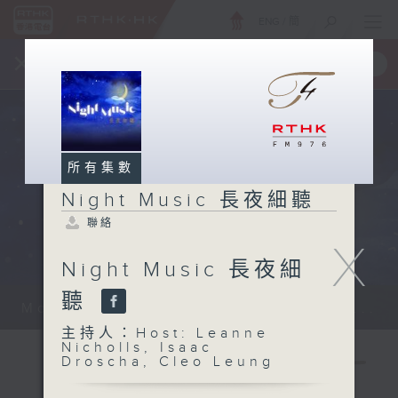
ENG
/
簡
×
全新 RTHK On The Go
取得
一手掌握 RTHK 電台、電視節目
所有集數
Night Music 長夜細聽
聯絡
X
Night Music 長夜細
聽
Monday - Sunday 星期一至日 12am...
主持人：Host: Leanne
Nicholls, Isaac
Droscha, Cleo Leung