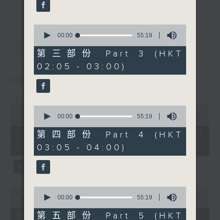
enjoyable jazz music.
更多...
When you are alone and sleepless,
0
seconds
00:00
55:19
please remember good music is
of
最新
LATEST
always there on Radio 4.
55
第三部份 Part 3 (HKT
minutes,
02:05 - 03:00)
19
「長夜細聽」節目當然少不了氣質優雅的作
seconds
09/08/2026
品，每晚亦會精選一些中國音樂送上。週五和
Night Music 長夜細聽
週六晚還有兩小時爵士樂。
0
0
seconds
00:00
5:29:59
seconds
00:00
55:19
如果哪天你不能入睡，別忘了第四台這裡總有
of
of
5
值得細聽的音樂。
55
09/08/2026 - 足本 Full (HKT
第四部份 Part 4 (HKT
hours,
minutes,
00:05 - 06:00)
03:05 - 04:00)
29
19
minutes,
seconds
59
seconds
0
0
seconds
seconds
00:00
55:10
00:00
55:19
of
of
55
55
第五部份 Part 5 (HKT
第一部份 Part 1 (HKT 00:05 -