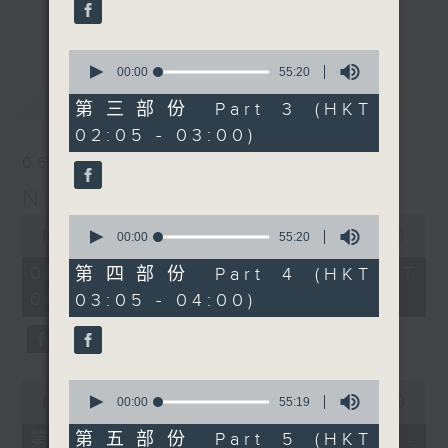
enjoyable jazz music.
更多...
When you are alone and sleepless,
0
seconds
00:00
55:20
please remember good music is
of
最新
LATEST
always there on Radio 4.
55
第三部份 Part 3 (HKT
minutes,
02:05 - 03:00)
20
「長夜細聽」節目當然少不了氣質優雅的作
seconds
06/08/2026
品，每晚亦會精選一些中國音樂送上。週五和
Night Music 長夜細聽
週六晚還有兩小時爵士樂。
0
0
seconds
00:00
5:29:59
seconds
00:00
55:20
如果哪天你不能入睡，別忘了第四台這裡總有
of
of
5
值得細聽的音樂。
55
06/08/2026 - 足本 Full (HKT
第四部份 Part 4 (HKT
hours,
minutes,
00:05 - 06:00)
03:05 - 04:00)
29
20
minutes,
seconds
59
seconds
0
0
seconds
seconds
00:00
55:10
00:00
55:19
of
of
55
55
第五部份 Part 5 (HKT
第一部份 Part 1 (HKT 00:05 -