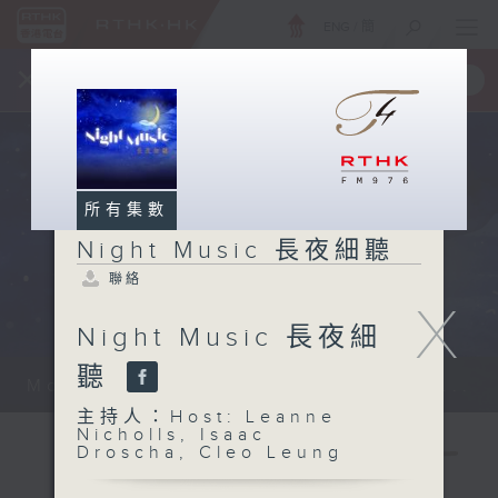
ENG
/
簡
×
全新 RTHK On The Go
取得
一手掌握 RTHK 電台、電視節目
所有集數
Night Music 長夜細聽
聯絡
X
Night Music 長夜細
聽
Monday - Sunday 星期一至日 12am...
主持人：Host: Leanne
Nicholls, Isaac
Droscha, Cleo Leung