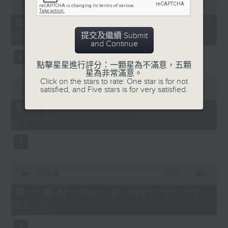
seconds
00:00
55:09
of
55
第四部份 Part 4 (HKT 03:05 -
minutes,
提交及繼續 Submit
04:00)
9
and Continue
seconds
點擊星星進行評分：一顆星為不滿意，五顆
星為非常滿意。
0
Click on the stars to rate: One star is for not
seconds
satisfied, and Five stars is for very satisfied.
00:00
55:09
of
55
第五部份 Part 5 (HKT 04:05 -
minutes,
05:00)
9
seconds
0
seconds
00:00
55:09
of
55
第六部份 Part 6 (HKT 05:05 -
minutes,
06:00)
9
seconds