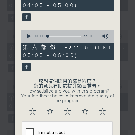
minutes,
minutes,
04:05 - 05:00)
01:00)
10
19
seconds
seconds
0
0
seconds
00:00
55:10
seconds
00:00
55:19
of
of
55
55
第六部份 Part 6 (HKT
第二部份 Part 2 (HKT 01:05 -
minutes,
minutes,
05:05 - 06:00)
02:00)
10
19
seconds
seconds
您對這個節目的滿意程度？
0
您的意見有助於提升節目質素。
seconds
00:00
55:09
How satisfied are you with this program?
of
Your feedback helps to improve the quality of
55
第三部份 Part 3 (HKT 02:05 -
the program.
minutes,
03:00)
9
☆
☆
☆
☆
☆
seconds
0