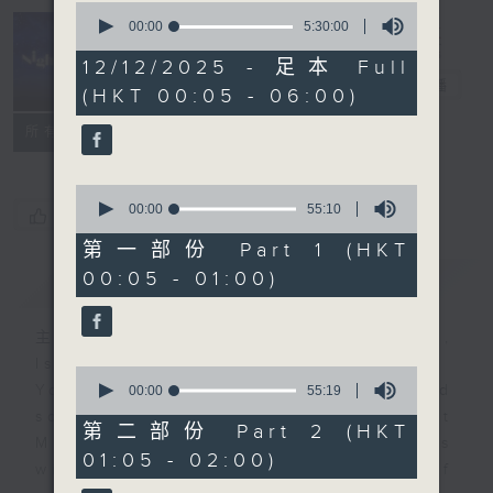
0
seconds
00:00
5:30:00
of
Night Music
5
12/12/2025 - 足本 Full
hours,
長夜細聽
電台直播
(HKT 00:05 - 06:00)
30
minutes,
聯絡
0
所有集數
seconds
0
seconds
00:00
55:10
您喜歡這個節目嗎?
of
55
第一部份 Part 1 (HKT
minutes,
00:05 - 01:00)
簡介
GIST
10
seconds
主持人：Host: Leanne Nicholls,
Isaac Droscha, Cleo Leung
0
You will find many soft pieces and
seconds
00:00
55:19
of
some Chinese works in Night
55
第二部份 Part 2 (HKT
Music. Friday and Saturday nights
minutes,
01:05 - 02:00)
19
will begin with two hours of
seconds