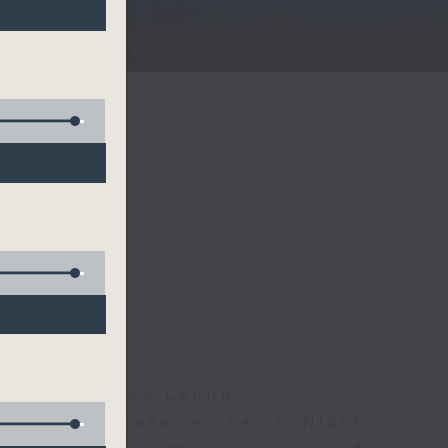
夜細聽
Droscha, Cleo Leung
d some Chinese works in Night