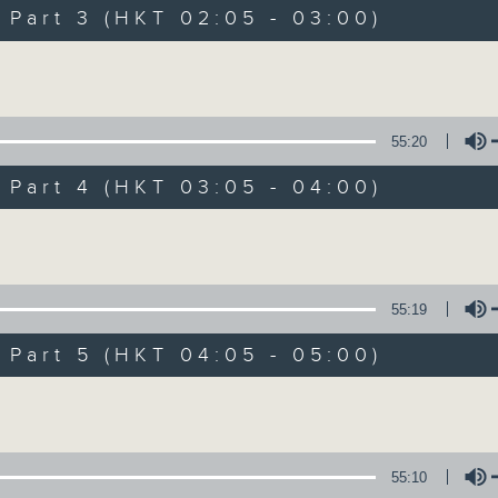
Music. Friday and Saturday nights
art 3 (HKT 02:05 - 03:00)
enjoyable jazz music.
Volume
When you are alone and sleepless, 
always there on Radio 4.
55:20
art 4 (HKT 03:05 - 04:00)
「長夜細聽」節目當然少不了氣質優雅的作
五和週六晚還有兩小時爵士樂。
Volume
如果哪天你不能入睡，別忘了第四台這裡總有
55:19
art 5 (HKT 04:05 - 05:00)
07/08/2026
Volume
Night Music 長夜細聽
0
seconds
00:00
55:10
of
54