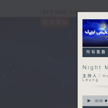
所有集數
Night
主持人：Host
Leung
0
seconds
00:00
of