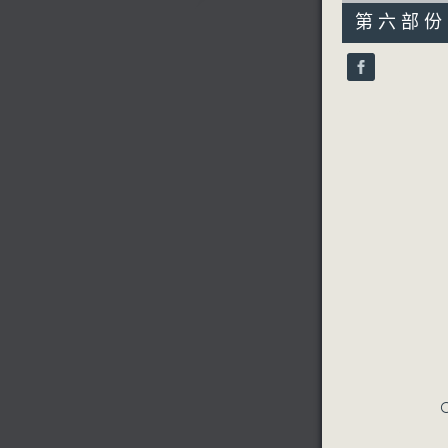
55
第六部份 P
minutes,
10
seconds
90%
C