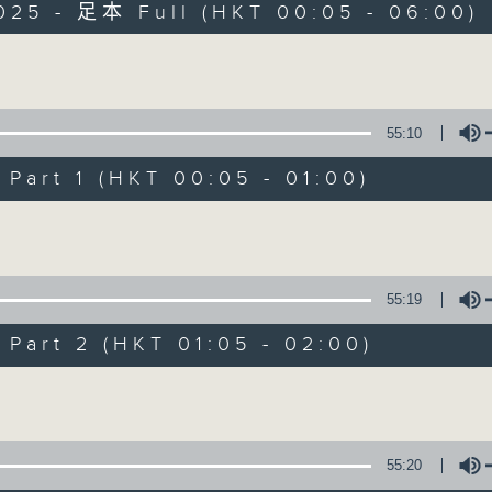
025 - 足本 Full (HKT 00:05 - 06:00)
Monday - Sunday 星期一至日 12am - 6am
Volume
55:10
art 1 (HKT 00:05 - 01:00)
Night Music 長
Volume
聯絡
所有集數
55:19
art 2 (HKT 01:05 - 02:00)
您喜歡這個節目嗎?
Volume
主持人：Host: Leanne Nicholls, Isaac 
You will find many soft pieces an
55:20