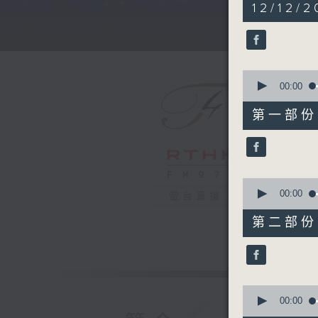
5
12/12/2
hours,
30
minutes,
0
seconds
90%
0
seconds
00:00
of
55
第一部份 P
minutes,
10
seconds
90%
0
seconds
00:00
電台直播
of
55
第二部份 P
minutes,
19
seconds
90%
0
seconds
00:00
of