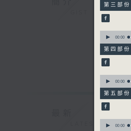
簡介
55
第三部份 P
minutes,
GIST
20
seconds
90%
0
seconds
00:00
of
55
第四部份 P
minutes,
20
seconds
90%
0
seconds
00:00
of
55
第五部份 P
minutes,
19
seconds
90%
最新
0
LATEST
seconds
00:00
of