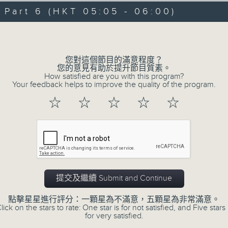
07/08/2026 - 第一部份 Part 1 (HKT 
minutes,
art 6 (HKT 05:05 - 06:00)
59
seconds
Volume
Volume
90%
0
您對這個節目的滿意程度？
seconds
00:00
您的意見有助於提升節目質素。
of
How satisfied are you with this program?
55
第二部份 Part 2 (HKT 01:05 - 02:00
Your feedback helps to improve the quality of the program.
minutes,
0
☆
☆
☆
☆
☆
seconds
Volume
90%
0
seconds
00:00
of
54
第三部份 Part 3 (HKT 02:05 - 03:00
minutes,
59
提交及繼續 Submit and Continue
seconds
Volume
90%
點擊星星進行評分：一顆星為不滿意，五顆星為非常滿意。
lick on the stars to rate: One star is for not satisfied, and Five stars 
for very satisfied.