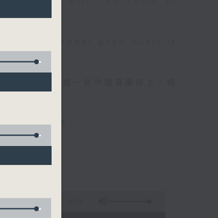
 will begin with two hours of
please remember good music is
品，每晚亦會精選一些中國音樂送上。週
值得細聽的音樂。
54:59