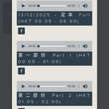
0
seconds
00:00
00:00
of
Night Music
0
13/12/2025 - 足本 Full
seconds
長夜細聽
電台直播
(HKT 00:05 - 06:00)
聯絡
所有集數
0
seconds
00:00
00:00
您喜歡這個節目嗎?
of
0
第一部份 Part 1 (HKT
seconds
00:05 - 01:00)
簡介
GIST
主持人：Host: Ken Rose, Nicola
Hall, Jerome Hoberman
0
You will find many soft pieces and
seconds
00:00
55:20
of
some Chinese works in Night
55
第二部份 Part 2 (HKT
Music. Friday and Saturday nights
minutes,
01:05 - 02:00)
20
will begin with two hours of
seconds