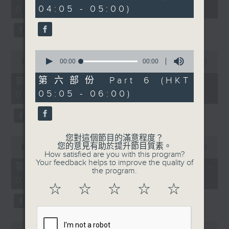
minutes,
seconds
04:05 - 05:00)
01:00)
0
seconds
0
0
seconds
00:00
00:00
seconds
00:00
55:10
of
of
0
55
第六部份 Part 6 (HKT
第二部份 Part 2 (HKT 01:05 -
seconds
minutes,
05:05 - 06:00)
02:00)
10
seconds
您對這個節目的滿意程度？
0
您的意見有助於提升節目質素。
seconds
00:00
55:10
How satisfied are you with this program?
of
Your feedback helps to improve the quality of
55
第三部份 Part 3 (HKT 02:05 -
the program.
minutes,
03:00)
10
☆
☆
☆
☆
☆
seconds
0