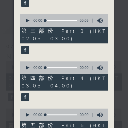
enjoyable jazz music.
更多...
When you are alone and sleepless,
0
seconds
00:00
55:09
please remember good music is
of
最新
LATEST
always there on Radio 4.
55
第三部份 Part 3 (HKT
minutes,
02:05 - 03:00)
9
「長夜細聽」節目當然少不了氣質優雅的作
seconds
07/08/2026
品，每晚亦會精選一些中國音樂送上。週五和
Night Music 長夜細聽
週六晚還有兩小時爵士樂。
0
0
seconds
00:00
5:29:59
seconds
00:00
00:00
如果哪天你不能入睡，別忘了第四台這裡總有
of
of
5
值得細聽的音樂。
0
07/08/2026 - 足本 Full (HKT
第四部份 Part 4 (HKT
hours,
seconds
00:05 - 06:00)
03:05 - 04:00)
29
minutes,
59
seconds
0
0
seconds
seconds
00:00
55:00
00:00
00:00
of
of
55
0
第五部份 Part 5 (HKT
第一部份 Part 1 (HKT 00:05 -