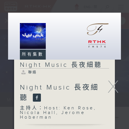
ENG
/
簡
×
全新 RTHK On The Go
取得
一手掌握 RTHK 電台、電視節目
所有集數
Night Music 長夜細聽
聯絡
X
Night Music 長夜細
聽
Monday - Sunday 星期一至日 12am...
主持人：Host: Ken Rose,
Nicola Hall, Jerome
Hoberman