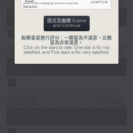
seconds
00:00
55:10
of
55
第四部份 Part 4 (HKT 03:05 -
minutes,
提交及繼續 Submit
04:00)
10
and Continue
seconds
點擊星星進行評分：一顆星為不滿意，五顆
星為非常滿意。
0
Click on the stars to rate: One star is for not
seconds
satisfied, and Five stars is for very satisfied.
00:00
55:09
of
55
第五部份 Part 5 (HKT 04:05 -
minutes,
05:00)
9
seconds
0
seconds
00:00
55:09
of
55
第六部份 Part 6 (HKT 05:05 -
minutes,
06:00)
9
seconds