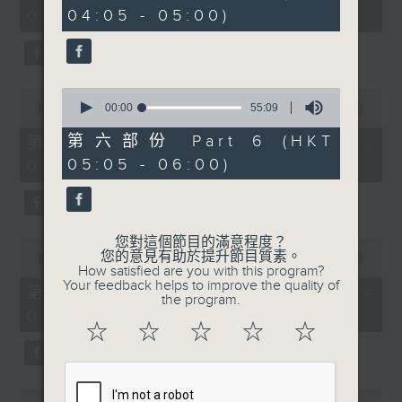
minutes,
minutes,
04:05 - 05:00)
01:00)
10
10
seconds
seconds
0
0
seconds
00:00
55:09
seconds
00:00
55:20
of
of
55
55
第六部份 Part 6 (HKT
第二部份 Part 2 (HKT 01:05 -
minutes,
minutes,
05:05 - 06:00)
02:00)
9
20
seconds
seconds
您對這個節目的滿意程度？
0
您的意見有助於提升節目質素。
seconds
00:00
55:19
How satisfied are you with this program?
of
Your feedback helps to improve the quality of
55
第三部份 Part 3 (HKT 02:05 -
the program.
minutes,
03:00)
19
☆
☆
☆
☆
☆
seconds
0