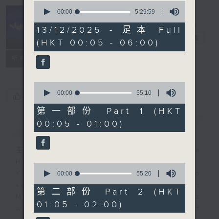
0
seconds
00:00
5:29:59
of
Night Music
5
13/12/2025 - 足本 Full
hours,
長夜細聽
電台直播
(HKT 00:05 - 06:00)
29
minutes,
聯絡
59
所有集數
seconds
0
seconds
00:00
55:10
您喜歡這個節目嗎?
of
55
第一部份 Part 1 (HKT
minutes,
00:05 - 01:00)
簡介
GIST
10
seconds
主持人：Host: Ken Rose, Nicola
Hall, Jerome Hoberman
0
You will find many soft pieces and
seconds
00:00
55:20
of
some Chinese works in Night
55
第二部份 Part 2 (HKT
Music. Friday and Saturday nights
minutes,
01:05 - 02:00)
20
will begin with two hours of
seconds