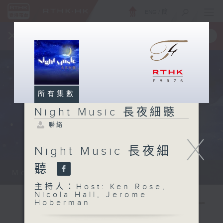
ENG
/
簡
×
全新 RTHK On The Go
取得
一手掌握 RTHK 電台、電視節目
所有集數
Night Music 長夜細聽
聯絡
X
Night Music 長夜細
聽
Monday - Sunday 星期一至日 12am...
主持人：Host: Ken Rose,
Nicola Hall, Jerome
Hoberman