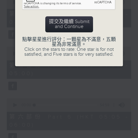
seconds
00:00
55:09
of
55
第四部份 Part 4 (HKT 03:05 -
minutes,
提交及繼續 Submit
04:00)
9
and Continue
seconds
點擊星星進行評分：一顆星為不滿意，五顆
星為非常滿意。
0
Click on the stars to rate: One star is for not
seconds
satisfied, and Five stars is for very satisfied.
00:00
55:09
of
55
第五部份 Part 5 (HKT 04:05 -
minutes,
05:00)
9
seconds
0
seconds
00:00
54:59
of
54
第六部份 Part 6 (HKT 05:05 -
minutes,
06:00)
59
seconds