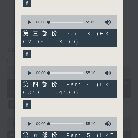
enjoyable jazz music.
更多...
When you are alone and sleepless,
0
seconds
00:00
55:09
please remember good music is
of
最新
LATEST
always there on Radio 4.
55
第三部份 Part 3 (HKT
minutes,
02:05 - 03:00)
9
「長夜細聽」節目當然少不了氣質優雅的作
seconds
09/08/2026
品，每晚亦會精選一些中國音樂送上。週五和
Night Music 長夜細聽
週六晚還有兩小時爵士樂。
0
0
seconds
00:00
5:29:59
seconds
00:00
55:10
如果哪天你不能入睡，別忘了第四台這裡總有
of
of
5
值得細聽的音樂。
55
09/08/2026 - 足本 Full (HKT
第四部份 Part 4 (HKT
hours,
minutes,
00:05 - 06:00)
03:05 - 04:00)
29
10
minutes,
seconds
59
seconds
0
0
seconds
seconds
00:00
55:10
00:00
55:10
of
of
55
55
第五部份 Part 5 (HKT
第一部份 Part 1 (HKT 00:05 -