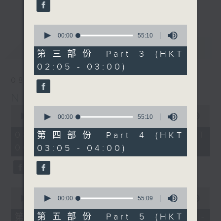
enjoyable jazz music.
更多...
When you are alone and sleepless,
0
seconds
00:00
55:10
please remember good music is
of
最新
LATEST
always there on Radio 4.
55
第三部份 Part 3 (HKT
minutes,
02:05 - 03:00)
10
「長夜細聽」節目當然少不了氣質優雅的作
seconds
08/08/2026
品，每晚亦會精選一些中國音樂送上。週五和
Night Music 長夜細聽
週六晚還有兩小時爵士樂。
0
0
seconds
00:00
5:30:00
seconds
00:00
55:10
如果哪天你不能入睡，別忘了第四台這裡總有
of
of
5
值得細聽的音樂。
55
08/08/2026 - 足本 Full (HKT
第四部份 Part 4 (HKT
hours,
minutes,
00:05 - 06:00)
03:05 - 04:00)
30
10
minutes,
seconds
0
seconds
0
0
seconds
seconds
00:00
55:10
00:00
55:09
of
of
55
55
第五部份 Part 5 (HKT
第一部份 Part 1 (HKT 00:05 -