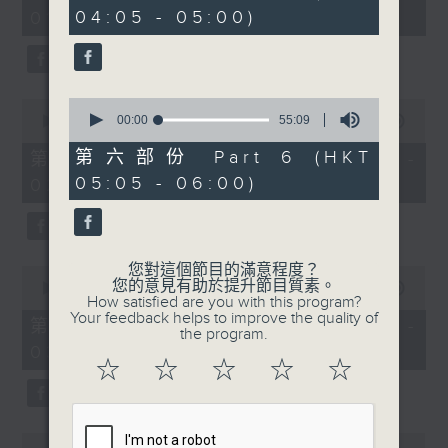
minutes,
minutes,
04:05 - 05:00)
01:00)
10
9
seconds
seconds
0
0
seconds
00:00
55:09
seconds
00:00
55:19
of
of
55
55
第六部份 Part 6 (HKT
第二部份 Part 2 (HKT 01:05 -
minutes,
minutes,
05:05 - 06:00)
02:00)
9
19
seconds
seconds
您對這個節目的滿意程度？
0
您的意見有助於提升節目質素。
seconds
00:00
55:19
How satisfied are you with this program?
of
Your feedback helps to improve the quality of
55
第三部份 Part 3 (HKT 02:05 -
the program.
minutes,
03:00)
19
☆
☆
☆
☆
☆
seconds
0