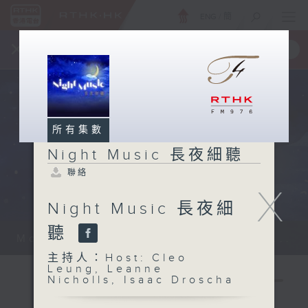
ENG
/
簡
×
全新 RTHK On The Go
取得
一手掌握 RTHK 電台、電視節目
所有集數
Night Music 長夜細聽
聯絡
X
Night Music 長夜細
聽
Monday - Sunday 星期一至日 12am...
主持人：Host: Cleo
Leung, Leanne
Nicholls, Isaac Droscha