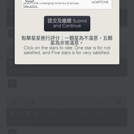
seconds
00:00
55:20
of
55
第四部份 Part 4 (HKT 03:05 -
minutes,
提交及繼續 Submit
04:00)
20
and Continue
seconds
點擊星星進行評分：一顆星為不滿意，五顆
星為非常滿意。
0
Click on the stars to rate: One star is for not
seconds
satisfied, and Five stars is for very satisfied.
00:00
55:20
of
55
第五部份 Part 5 (HKT 04:05 -
minutes,
05:00)
20
seconds
0
seconds
00:00
55:10
of
55
第六部份 Part 6 (HKT 05:05 -
minutes,
06:00)
10
seconds