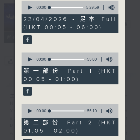
0
seconds
00:00
5:29:59
of
Night Music
5
22/04/2026 - 足本 Full
hours,
長夜細聽
電台直播
(HKT 00:05 - 06:00)
29
minutes,
聯絡
59
所有集數
seconds
0
seconds
00:00
55:00
您喜歡這個節目嗎?
of
55
第一部份 Part 1 (HKT
minutes,
00:05 - 01:00)
簡介
GIST
0
seconds
主持人：Host: Cleo Leung, Leanne
Nicholls, Isaac Droscha
0
You will find many soft pieces and
seconds
00:00
55:10
of
some Chinese works in Night
55
第二部份 Part 2 (HKT
Music. Friday and Saturday nights
minutes,
01:05 - 02:00)
10
will begin with two hours of
seconds