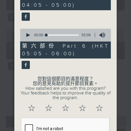
minutes,
minutes,
04:05 - 05:00)
02:00)
0
9
seconds
seconds
0
0
seconds
00:00
55:09
seconds
00:00
54:59
of
of
55
54
第六部份 Part 6 (HKT
第三部份 Part 3 (HKT 02:05 -
minutes,
minutes,
05:05 - 06:00)
03:00)
9
59
seconds
seconds
您對這個節目的滿意程度？
您的意見有助於提升節目質素。
How satisfied are you with this program?
Your feedback helps to improve the quality of
the program.
重溫
CATCHUP
☆
☆
☆
☆
☆
07 - 08
2026