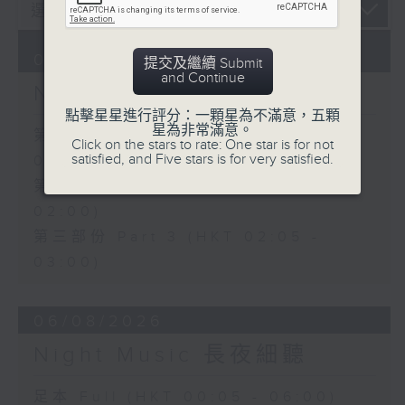
07/08/2026
提交及繼續 Submit
and Continue
Night Music 長夜細聽
點擊星星進行評分：一顆星為不滿意，五顆
星為非常滿意。
第一部份 Part 1 (HKT 00:05 -
Click on the stars to rate: One star is for not
satisfied, and Five stars is for very satisfied.
01:00)
第二部份 Part 2 (HKT 01:05 -
02:00)
第三部份 Part 3 (HKT 02:05 -
03:00)
06/08/2026
Night Music 長夜細聽
足本 Full (HKT 00:05 - 06:00)