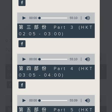
enjoyable jazz music.
更多...
When you are alone and sleepless,
0
seconds
00:00
55:10
please remember good music is
of
最新
LATEST
always there on Radio 4.
55
第三部份 Part 3 (HKT
minutes,
02:05 - 03:00)
10
「長夜細聽」節目當然少不了氣質優雅的作
seconds
07/08/2026
品，每晚亦會精選一些中國音樂送上。週五和
Night Music 長夜細聽
週六晚還有兩小時爵士樂。
0
0
seconds
00:00
54:59
seconds
00:00
55:10
如果哪天你不能入睡，別忘了第四台這裡總有
of
of
54
值得細聽的音樂。
55
07/08/2026 - 第一部份 Part 1
第四部份 Part 4 (HKT
minutes,
minutes,
(HKT 00:05 - 01:00)
03:05 - 04:00)
59
10
seconds
seconds
0
0
seconds
seconds
00:00
55:00
00:00
55:09
of
of
55
55
第五部份 Part 5 (HKT
第二部份 Part 2 (HKT 01:05 -