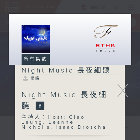
ENG
/
簡
×
全新 RTHK On The Go
取得
一手掌握 RTHK 電台、電視節目
所有集數
Night Music 長夜細聽
聯絡
X
Night Music 長夜細
聽
Monday - Sunday 星期一至日 12am...
主持人：Host: Cleo
Leung, Leanne
Nicholls, Isaac Droscha