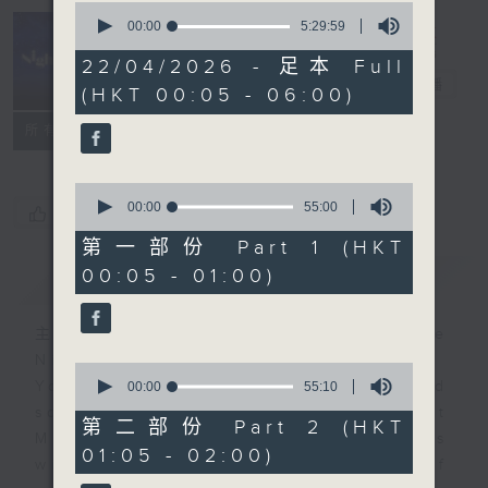
0
seconds
00:00
5:29:59
of
Night Music
5
22/04/2026 - 足本 Full
hours,
長夜細聽
電台直播
(HKT 00:05 - 06:00)
29
minutes,
聯絡
59
所有集數
seconds
0
seconds
00:00
55:00
您喜歡這個節目嗎?
of
55
第一部份 Part 1 (HKT
minutes,
00:05 - 01:00)
簡介
GIST
0
seconds
主持人：Host: Cleo Leung, Leanne
Nicholls, Isaac Droscha
0
You will find many soft pieces and
seconds
00:00
55:10
of
some Chinese works in Night
55
第二部份 Part 2 (HKT
Music. Friday and Saturday nights
minutes,
01:05 - 02:00)
10
will begin with two hours of
seconds