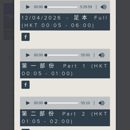
0
seconds
00:00
5:29:59
of
Night Music
5
12/04/2026 - 足本 Full
hours,
長夜細聽
電台直播
(HKT 00:05 - 06:00)
29
minutes,
聯絡
59
所有集數
seconds
0
seconds
00:00
55:00
您喜歡這個節目嗎?
of
55
第一部份 Part 1 (HKT
minutes,
00:05 - 01:00)
簡介
GIST
0
seconds
主持人：Host: Rachel Lai, Nicola
Hall, Jonathan Douglas
0
You will find many soft pieces and
seconds
00:00
55:10
of
some Chinese works in Night
55
第二部份 Part 2 (HKT
Music. Friday and Saturday nights
minutes,
01:05 - 02:00)
10
will begin with two hours of
seconds