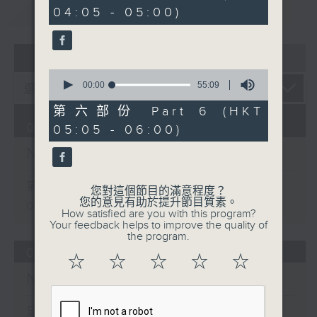
minutes,
重溫
CATCHUP
04:05 - 05:00)
9
seconds
07 - 08
2026
0
seconds
00:00
55:09
of
55
第六部份 Part 6 (HKT
minutes,
09/08/2026
05:05 - 06:00)
9
seconds
Night Music 長夜細聽
第一部份 Part 1 (HKT 00:05 -
您對這個節目的滿意程度？
您的意見有助於提升節目質素。
01:00)
How satisfied are you with this program?
Your feedback helps to improve the quality of
the program.
08/08/2026
☆
☆
☆
☆
☆
Night Music 長夜細聽
足本 Full (HKT 00:05 - 06:00)