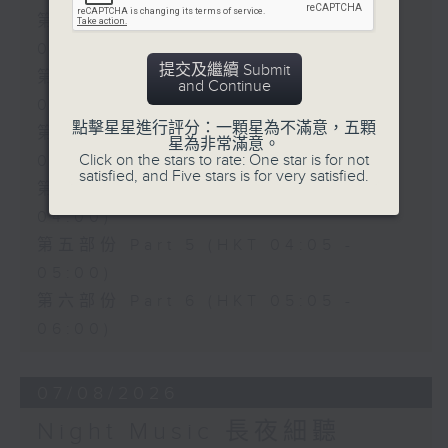
第一部份 Part 1 (HKT 00:05 -
01:00)
提交及繼續 Submit
第二部份 Part 2 (HKT 01:05 -
and Continue
02:00)
點擊星星進行評分：一顆星為不滿意，五顆
第三部份 Part 3 (HKT 02:05 -
星為非常滿意。
Click on the stars to rate: One star is for not
03:00)
satisfied, and Five stars is for very satisfied.
第四部份 Part 4 (HKT 03:05 -
04:00)
第五部份 Part 5 (HKT 04:05 -
05:00)
第六部份 Part 6 (HKT 05:05 -
06:00)
07/08/2026
Night Music 長夜細聽