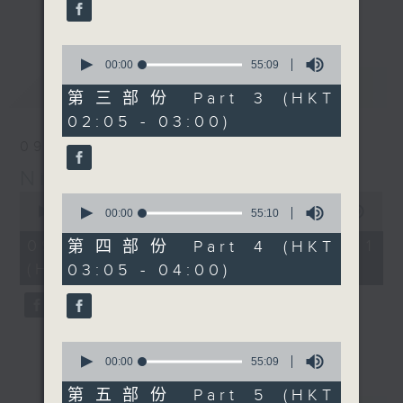
enjoyable jazz music.
更多...
When you are alone and sleepless,
0
seconds
00:00
55:09
please remember good music is
of
最新
LATEST
always there on Radio 4.
55
第三部份 Part 3 (HKT
minutes,
02:05 - 03:00)
9
「長夜細聽」節目當然少不了氣質優雅的作
seconds
09/08/2026
品，每晚亦會精選一些中國音樂送上。週五和
Night Music 長夜細聽
週六晚還有兩小時爵士樂。
0
0
seconds
00:00
55:00
seconds
00:00
55:10
如果哪天你不能入睡，別忘了第四台這裡總有
of
of
55
值得細聽的音樂。
55
09/08/2026 - 第一部份 Part 1
第四部份 Part 4 (HKT
minutes,
minutes,
(HKT 00:05 - 01:00)
03:05 - 04:00)
0
10
seconds
seconds
0
seconds
00:00
55:09
of
55
第五部份 Part 5 (HKT