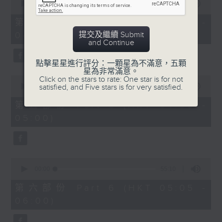
seconds
00:00
55:20
of
55
第四部份 Part 4 (HKT 03:05 -
minutes,
提交及繼續 Submit
04:00)
20
and Continue
seconds
點擊星星進行評分：一顆星為不滿意，五顆
星為非常滿意。
0
Click on the stars to rate: One star is for not
seconds
satisfied, and Five stars is for very satisfied.
00:00
55:20
of
55
第五部份 Part 5 (HKT 04:05 -
minutes,
05:00)
20
seconds
0
seconds
00:00
55:10
of
55
第六部份 Part 6 (HKT 05:05 -
minutes,
06:00)
10
seconds