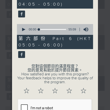
minutes,
minutes,
04:05 - 05:00)
01:00)
10
9
seconds
seconds
0
0
seconds
00:00
55:09
seconds
00:00
55:19
of
of
55
55
第六部份 Part 6 (HKT
第二部份 Part 2 (HKT 01:05 -
minutes,
minutes,
05:05 - 06:00)
02:00)
9
19
seconds
seconds
您對這個節目的滿意程度？
0
您的意見有助於提升節目質素。
seconds
00:00
55:19
How satisfied are you with this program?
of
Your feedback helps to improve the quality of
55
第三部份 Part 3 (HKT 02:05 -
the program.
minutes,
03:00)
19
☆
☆
☆
☆
☆
seconds
0