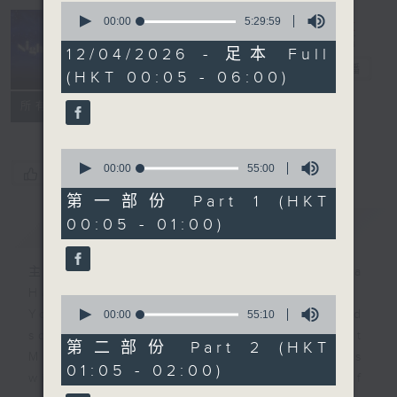
0
seconds
00:00
5:29:59
of
Night Music
5
12/04/2026 - 足本 Full
hours,
長夜細聽
電台直播
(HKT 00:05 - 06:00)
29
minutes,
聯絡
59
所有集數
seconds
0
seconds
00:00
55:00
您喜歡這個節目嗎?
of
55
第一部份 Part 1 (HKT
minutes,
00:05 - 01:00)
簡介
GIST
0
seconds
主持人：Host: Rachel Lai, Nicola
Hall, Jonathan Douglas
0
You will find many soft pieces and
seconds
00:00
55:10
of
some Chinese works in Night
55
第二部份 Part 2 (HKT
Music. Friday and Saturday nights
minutes,
01:05 - 02:00)
10
will begin with two hours of
seconds