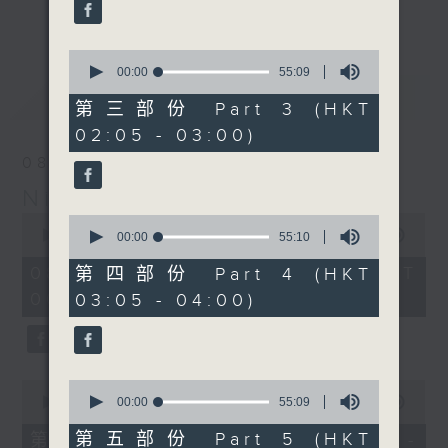
enjoyable jazz music.
更多...
When you are alone and sleepless,
0
seconds
00:00
55:09
please remember good music is
of
最新
LATEST
always there on Radio 4.
55
第三部份 Part 3 (HKT
minutes,
02:05 - 03:00)
9
「長夜細聽」節目當然少不了氣質優雅的作
seconds
08/08/2026
品，每晚亦會精選一些中國音樂送上。週五和
Night Music 長夜細聽
週六晚還有兩小時爵士樂。
0
0
seconds
00:00
5:30:00
seconds
00:00
55:10
如果哪天你不能入睡，別忘了第四台這裡總有
of
of
5
值得細聽的音樂。
55
08/08/2026 - 足本 Full (HKT
第四部份 Part 4 (HKT
hours,
minutes,
00:05 - 06:00)
03:05 - 04:00)
30
10
minutes,
seconds
0
seconds
0
0
seconds
seconds
00:00
55:10
00:00
55:09
of
of
55
55
第五部份 Part 5 (HKT
第一部份 Part 1 (HKT 00:05 -