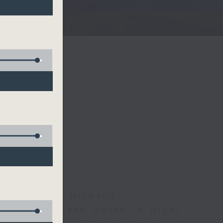
夜細聽
ha, Leanne Nicholls
d some Chinese works in Night