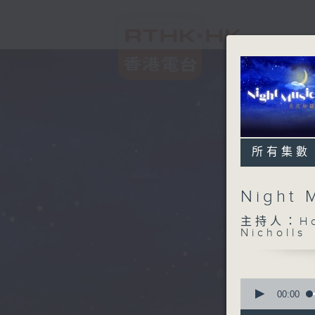
所有集數
Night
主持人：Host
Nicholls
0
seconds
00:00
of