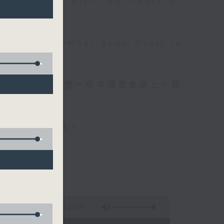
 will begin with two hours of
please remember good music is
品，每晚亦會精選一些中國音樂送上。週
值得細聽的音樂。
5:30:00