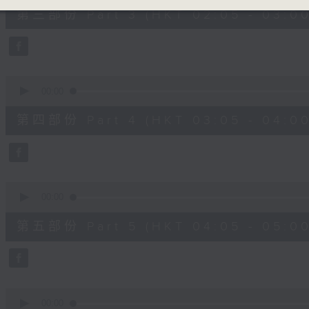
55
第三部份 Part 3 (HKT 02:05 - 03:00
minutes,
19
seconds
Volume
90%
0
seconds
00:00
of
55
第四部份 Part 4 (HKT 03:05 - 04:00
minutes,
20
seconds
Volume
90%
0
seconds
00:00
of
55
第五部份 Part 5 (HKT 04:05 - 05:00
minutes,
20
seconds
Volume
90%
0
seconds
00:00