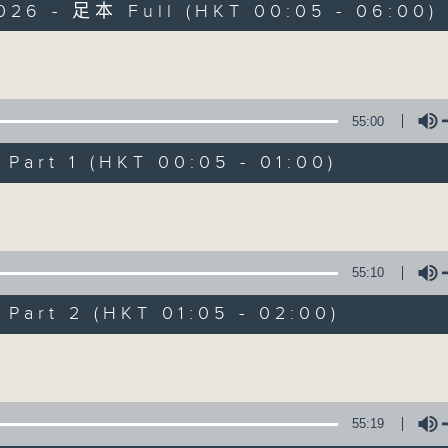
2026 - 足本 Full (HKT 00:05 - 06:00)
Monday - Sunday 星期一至日 12am - 6am
Volume
55:00
art 1 (HKT 00:05 - 01:00)
Night Music 長
Volume
聯絡
所有集數
55:10
art 2 (HKT 01:05 - 02:00)
您喜歡這個節目嗎?
Volume
主持人：Host: Cleo Leung, Isaac Drosc
You will find many soft pieces an
55:19