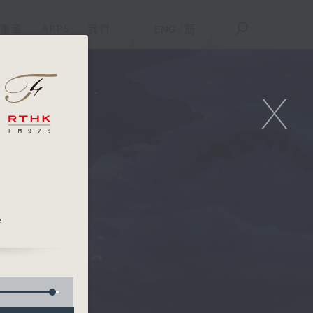
重溫
APPS
我們
ENG
/
簡
X
e