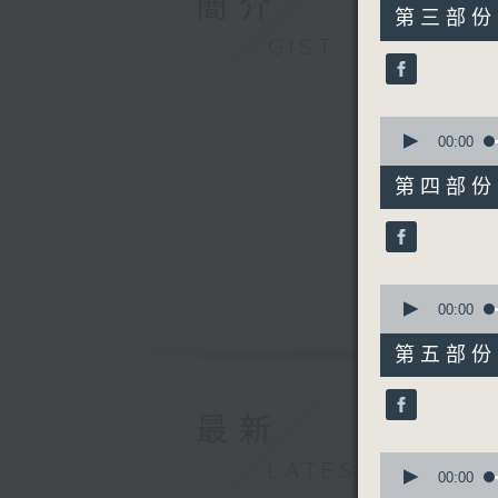
簡介
55
第三部份 P
minutes,
GIST
19
seconds
90%
0
seconds
00:00
of
55
第四部份 P
minutes,
20
seconds
90%
0
seconds
00:00
of
55
第五部份 P
minutes,
19
seconds
90%
最新
0
LATEST
seconds
00:00
of