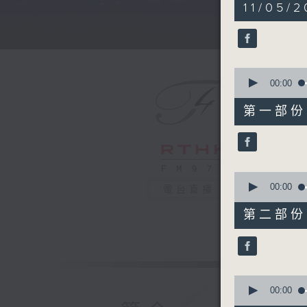
5
11/05/
hours,
29
minutes,
59
seconds
90%
0
seconds
00:00
of
55
第一部份 P
minutes,
0
seconds
90%
0
seconds
00:00
電台直播
of
55
第二部份 P
minutes,
10
seconds
90%
0
seconds
00:00
of