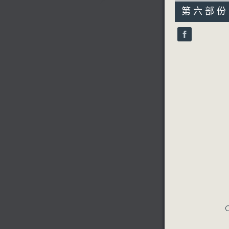
55
第六部份 P
minutes,
9
seconds
90%
C