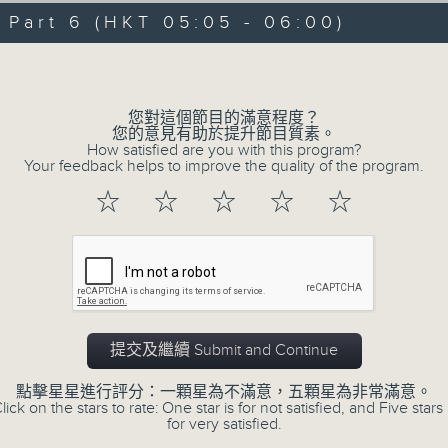
08/08/2026 - 足本 Full (HKT 00:05
hours,
art 6 (HKT 05:05 - 06:00)
30
minutes,
Volume
0
seconds
Volume
90%
0
您對這個節目的滿意程度？
seconds
00:00
您的意見有助於提升節目質素。
of
How satisfied are you with this program?
55
第一部份 Part 1 (HKT 00:05 - 01:00
Your feedback helps to improve the quality of the program.
minutes,
10
☆
☆
☆
☆
☆
seconds
Volume
90%
0
seconds
00:00
of
55
第二部份 Part 2 (HKT 01:05 - 02:00
minutes,
19
提交及繼續 Submit and Continue
seconds
Volume
90%
點擊星星進行評分：一顆星為不滿意，五顆星為非常滿意。
lick on the stars to rate: One star is for not satisfied, and Five stars 
0
for very satisfied.
seconds
00:00
of