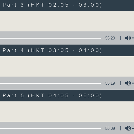
Music. Friday and Saturday nights
art 3 (HKT 02:05 - 03:00)
enjoyable jazz music.
Volume
When you are alone and sleepless, 
always there on Radio 4.
55:20
art 4 (HKT 03:05 - 04:00)
「長夜細聽」節目當然少不了氣質優雅的作
五和週六晚還有兩小時爵士樂。
Volume
如果哪天你不能入睡，別忘了第四台這裡總有
55:19
art 5 (HKT 04:05 - 05:00)
08/08/2026
Volume
Night Music 長夜細聽
0
seconds
00:00
55:09
of
5