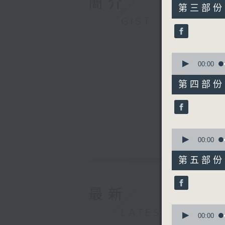
簡介
55
第三部份 P
minutes,
GIST
19
seconds
90%
0
seconds
00:00
of
55
第四部份 P
minutes,
20
seconds
90%
0
seconds
00:00
of
55
第五部份 P
minutes,
19
seconds
90%
最新
0
LATEST
seconds
00:00
of