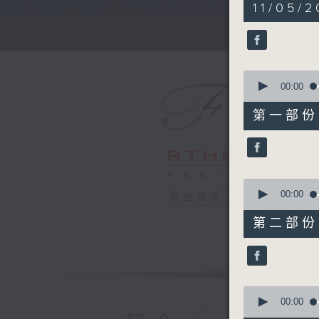
5
11/05/
hours,
29
minutes,
59
seconds
90%
0
seconds
00:00
of
55
第一部份 P
minutes,
0
seconds
90%
0
seconds
00:00
電台直播
of
55
第二部份 P
minutes,
10
seconds
90%
0
seconds
00:00
of