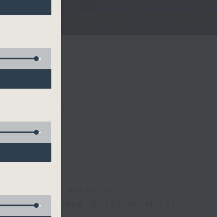
夜細聽
ha, Leanne Nicholls
d some Chinese works in Night