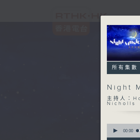
所有集數
Night
主持人：Host
Nicholls
0
seconds
00:00
of