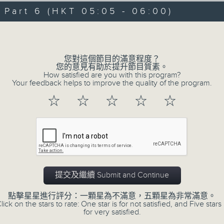
08/08/2026 - 足本 Full (HKT 00:05
hours,
art 6 (HKT 05:05 - 06:00)
30
minutes,
Volume
0
seconds
Volume
90%
0
您對這個節目的滿意程度？
seconds
00:00
您的意見有助於提升節目質素。
of
How satisfied are you with this program?
55
第一部份 Part 1 (HKT 00:05 - 01:00
Your feedback helps to improve the quality of the program.
minutes,
10
☆
☆
☆
☆
☆
seconds
Volume
90%
0
seconds
00:00
of
55
第二部份 Part 2 (HKT 01:05 - 02:00
minutes,
19
提交及繼續 Submit and Continue
seconds
Volume
90%
點擊星星進行評分：一顆星為不滿意，五顆星為非常滿意。
lick on the stars to rate: One star is for not satisfied, and Five stars 
0
for very satisfied.
seconds
00:00
of