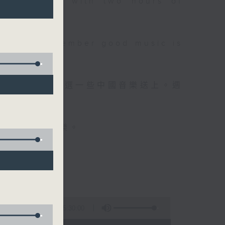
 will begin with two hours of
please remember good music is
品，每晚亦會精選一些中國音樂送上。週
值得細聽的音樂。
5:30:00