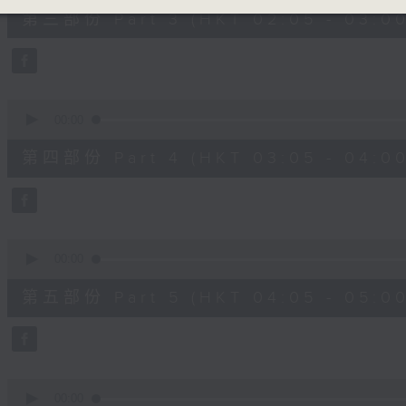
55
第三部份 Part 3 (HKT 02:05 - 03:00
minutes,
19
seconds
Volume
90%
0
seconds
00:00
of
55
第四部份 Part 4 (HKT 03:05 - 04:00
minutes,
20
seconds
Volume
90%
0
seconds
00:00
of
55
第五部份 Part 5 (HKT 04:05 - 05:00
minutes,
20
seconds
Volume
90%
0
seconds
00:00