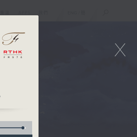
重溫
APPS
我們
ENG
/
簡
X
e