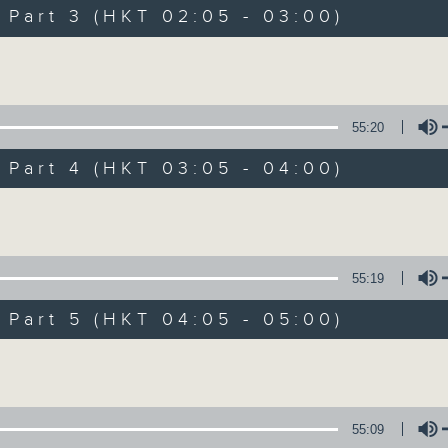
Music. Friday and Saturday nights
art 3 (HKT 02:05 - 03:00)
enjoyable jazz music.
Volume
When you are alone and sleepless, 
always there on Radio 4.
55:20
art 4 (HKT 03:05 - 04:00)
「長夜細聽」節目當然少不了氣質優雅的作
五和週六晚還有兩小時爵士樂。
Volume
如果哪天你不能入睡，別忘了第四台這裡總有
55:19
art 5 (HKT 04:05 - 05:00)
08/08/2026
Volume
Night Music 長夜細聽
0
seconds
00:00
55:09
of
5