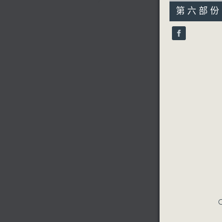
55
第六部份 P
minutes,
9
seconds
90%
C