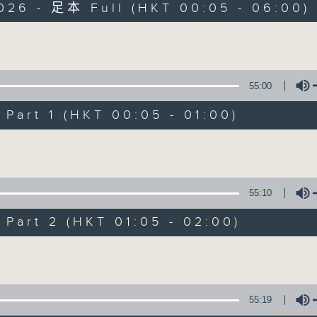
2026 - 足本 Full (HKT 00:05 - 06:00)
Monday - Sunday 星期一至日 12am - 6am
Volume
55:00
art 1 (HKT 00:05 - 01:00)
Night Music 長
Volume
聯絡
所有集數
55:10
art 2 (HKT 01:05 - 02:00)
您喜歡這個節目嗎?
Volume
主持人：Host: Cleo Leung, Isaac Drosc
You will find many soft pieces an
55:19