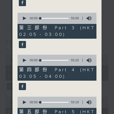
enjoyable jazz music.
更多...
When you are alone and sleepless,
0
seconds
00:00
55:09
please remember good music is
of
最新
LATEST
always there on Radio 4.
55
第三部份 Part 3 (HKT
minutes,
02:05 - 03:00)
9
「長夜細聽」節目當然少不了氣質優雅的作
seconds
06/08/2026
品，每晚亦會精選一些中國音樂送上。週五和
Night Music 長夜細聽
週六晚還有兩小時爵士樂。
0
0
seconds
00:00
5:29:59
seconds
00:00
55:20
如果哪天你不能入睡，別忘了第四台這裡總有
of
of
5
值得細聽的音樂。
55
06/08/2026 - 足本 Full (HKT
第四部份 Part 4 (HKT
hours,
minutes,
00:05 - 06:00)
03:05 - 04:00)
29
20
minutes,
seconds
59
seconds
0
0
seconds
seconds
00:00
55:10
00:00
55:19
of
of
55
55
第五部份 Part 5 (HKT
第一部份 Part 1 (HKT 00:05 -