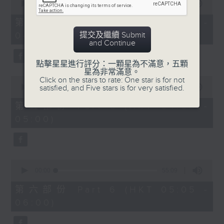
seconds
00:00
55:09
of
55
第四部份 Part 4 (HKT 03:05 -
minutes,
提交及繼續 Submit
04:00)
9
and Continue
seconds
點擊星星進行評分：一顆星為不滿意，五顆
星為非常滿意。
0
Click on the stars to rate: One star is for not
seconds
satisfied, and Five stars is for very satisfied.
00:00
55:09
of
55
第五部份 Part 5 (HKT 04:05 -
minutes,
05:00)
9
seconds
0
seconds
00:00
55:09
of
55
第六部份 Part 6 (HKT 05:05 -
minutes,
06:00)
9
seconds