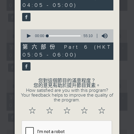
minutes,
minutes,
04:05 - 05:00)
01:00)
10
19
seconds
seconds
0
0
seconds
00:00
55:10
seconds
00:00
55:19
of
of
55
55
第六部份 Part 6 (HKT
第二部份 Part 2 (HKT 01:05 -
minutes,
minutes,
05:05 - 06:00)
02:00)
10
19
seconds
seconds
您對這個節目的滿意程度？
0
您的意見有助於提升節目質素。
seconds
00:00
55:09
How satisfied are you with this program?
of
Your feedback helps to improve the quality of
55
第三部份 Part 3 (HKT 02:05 -
the program.
minutes,
03:00)
9
☆
☆
☆
☆
☆
seconds
0