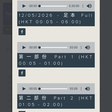
0
seconds
00:00
5:30:00
of
Night Music
5
12/05/2026 - 足本 Full
hours,
長夜細聽
電台直播
(HKT 00:05 - 06:00)
30
minutes,
聯絡
0
所有集數
seconds
0
seconds
00:00
55:00
您喜歡這個節目嗎?
of
55
第一部份 Part 1 (HKT
minutes,
00:05 - 01:00)
簡介
GIST
0
seconds
主持人：Host: Cleo Leung, Isaac
Droscha, Leanne Nicholls
0
You will find many soft pieces and
seconds
00:00
55:09
of
some Chinese works in Night
55
第二部份 Part 2 (HKT
Music. Friday and Saturday nights
minutes,
01:05 - 02:00)
9
will begin with two hours of
seconds