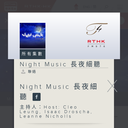
ENG
/
簡
×
全新 RTHK On The Go
取得
一手掌握 RTHK 電台、電視節目
所有集數
Night Music 長夜細聽
聯絡
X
Night Music 長夜細
聽
Monday - Sunday 星期一至日 12am...
主持人：Host: Cleo
Leung, Isaac Droscha,
Leanne Nicholls