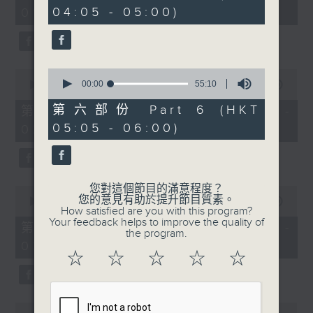
minutes,
minutes,
04:05 - 05:00)
01:00)
10
19
seconds
seconds
0
0
seconds
00:00
55:10
seconds
00:00
55:19
of
of
55
55
第六部份 Part 6 (HKT
第二部份 Part 2 (HKT 01:05 -
minutes,
minutes,
05:05 - 06:00)
02:00)
10
19
seconds
seconds
您對這個節目的滿意程度？
0
您的意見有助於提升節目質素。
seconds
00:00
55:19
How satisfied are you with this program?
of
Your feedback helps to improve the quality of
55
第三部份 Part 3 (HKT 02:05 -
the program.
minutes,
03:00)
19
☆
☆
☆
☆
☆
seconds
0