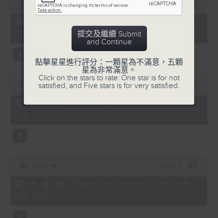
seconds
00:00
55:20
of
55
第四部份 Part 4 (HKT 03:05 -
minutes,
提交及繼續 Submit
04:00)
20
and Continue
seconds
點擊星星進行評分：一顆星為不滿意，五顆
星為非常滿意。
0
Click on the stars to rate: One star is for not
seconds
satisfied, and Five stars is for very satisfied.
00:00
55:20
of
55
第五部份 Part 5 (HKT 04:05 -
minutes,
05:00)
20
seconds
0
seconds
00:00
55:10
of
55
第六部份 Part 6 (HKT 05:05 -
minutes,
06:00)
10
seconds