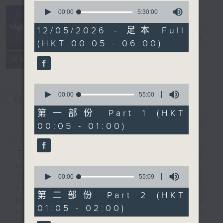
0
seconds
00:00
5:30:00
of
Night Music
5
12/05/2026 - 足本 Full
hours,
長夜細聽
電台直播
(HKT 00:05 - 06:00)
30
minutes,
聯絡
0
所有集數
seconds
0
seconds
00:00
55:00
您喜歡這個節目嗎?
of
55
第一部份 Part 1 (HKT
minutes,
00:05 - 01:00)
簡介
GIST
0
seconds
主持人：Host: Cleo Leung, Isaac
Droscha, Leanne Nicholls
0
You will find many soft pieces and
seconds
00:00
55:09
of
some Chinese works in Night
55
第二部份 Part 2 (HKT
Music. Friday and Saturday nights
minutes,
01:05 - 02:00)
9
will begin with two hours of
seconds