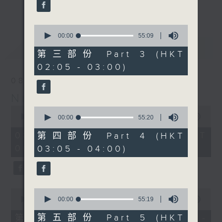
enjoyable jazz music.
更多...
When you are alone and sleepless,
0
seconds
00:00
55:09
please remember good music is
of
最新
LATEST
always there on Radio 4.
55
第三部份 Part 3 (HKT
minutes,
02:05 - 03:00)
9
「長夜細聽」節目當然少不了氣質優雅的作
seconds
08/08/2026
品，每晚亦會精選一些中國音樂送上。週五和
Night Music 長夜細聽
週六晚還有兩小時爵士樂。
0
0
seconds
00:00
5:30:00
seconds
00:00
55:20
如果哪天你不能入睡，別忘了第四台這裡總有
of
of
5
值得細聽的音樂。
55
08/08/2026 - 足本 Full (HKT
第四部份 Part 4 (HKT
hours,
minutes,
00:05 - 06:00)
03:05 - 04:00)
30
20
minutes,
seconds
0
seconds
0
0
seconds
seconds
00:00
55:10
00:00
55:19
of
of
55
55
第五部份 Part 5 (HKT
第一部份 Part 1 (HKT 00:05 -