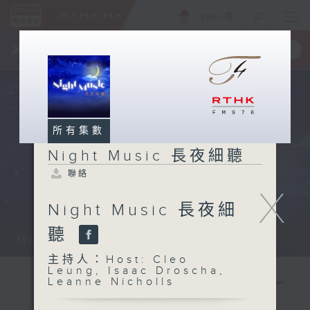
ENG
/
簡
×
全新 RTHK On The Go
取得
一手掌握 RTHK 電台、電視節目
所有集數
Night Music 長夜細聽
聯絡
X
Night Music 長夜細
聽
Monday - Sunday 星期一至日 12am...
主持人：Host: Cleo
Leung, Isaac Droscha,
Leanne Nicholls