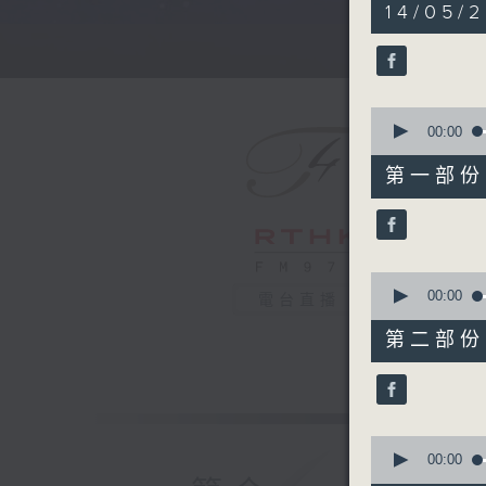
5
14/05/
hours,
30
minutes,
0
seconds
90%
0
seconds
00:00
of
55
第一部份 P
minutes,
10
seconds
90%
0
seconds
00:00
電台直播
of
55
第二部份 P
minutes,
20
seconds
90%
0
seconds
00:00
of