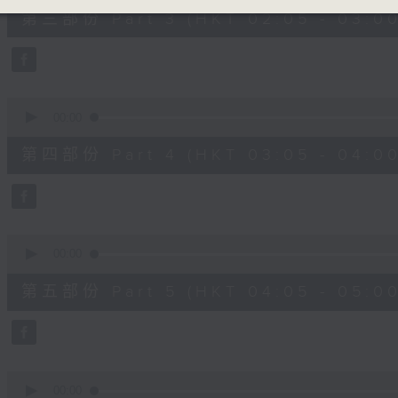
55
第三部份 Part 3 (HKT 02:05 - 03:00
minutes,
10
seconds
Volume
90%
0
seconds
00:00
of
55
第四部份 Part 4 (HKT 03:05 - 04:00
minutes,
10
seconds
Volume
90%
0
seconds
00:00
of
55
第五部份 Part 5 (HKT 04:05 - 05:00
minutes,
9
seconds
Volume
90%
0
seconds
00:00