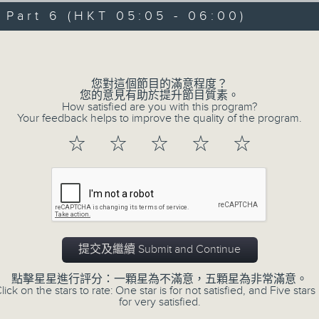
07/08/2026 - 足本 Full (HKT 00:05
hours,
art 6 (HKT 05:05 - 06:00)
29
minutes,
Volume
59
seconds
Volume
90%
0
您對這個節目的滿意程度？
seconds
00:00
您的意見有助於提升節目質素。
of
How satisfied are you with this program?
55
第一部份 Part 1 (HKT 00:05 - 01:00
Your feedback helps to improve the quality of the program.
minutes,
0
☆
☆
☆
☆
☆
seconds
Volume
90%
0
seconds
00:00
of
55
第二部份 Part 2 (HKT 01:05 - 02:00
minutes,
10
提交及繼續 Submit and Continue
seconds
Volume
90%
點擊星星進行評分：一顆星為不滿意，五顆星為非常滿意。
lick on the stars to rate: One star is for not satisfied, and Five stars 
0
for very satisfied.
seconds
00:00
of