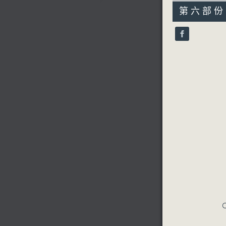
55
第六部份 P
minutes,
9
seconds
90%
C