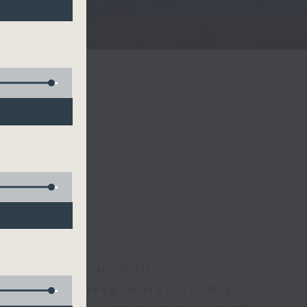
夜細聽
ha, Leanne Nicholls
d some Chinese works in Night