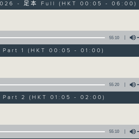
2026 - 足本 Full (HKT 00:05 - 06:00)
Monday - Sunday 星期一至日 12am - 6am
Volume
55:10
art 1 (HKT 00:05 - 01:00)
Night Music 長
Volume
聯絡
所有集數
55:20
art 2 (HKT 01:05 - 02:00)
您喜歡這個節目嗎?
Volume
主持人：Host: Cleo Leung, Isaac Drosc
You will find many soft pieces an
55:10