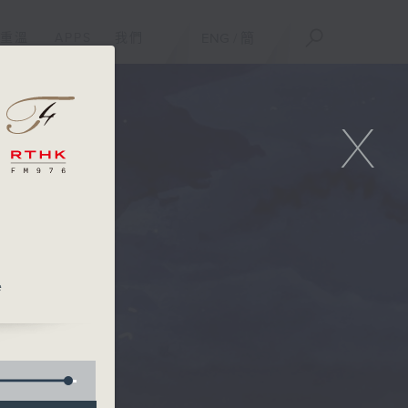
重溫
APPS
我們
ENG
/
簡
X
e