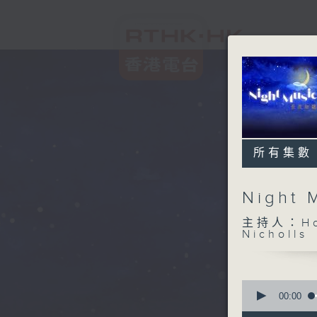
所有集數
Night
主持人：Host
Nicholls
0
seconds
00:00
of