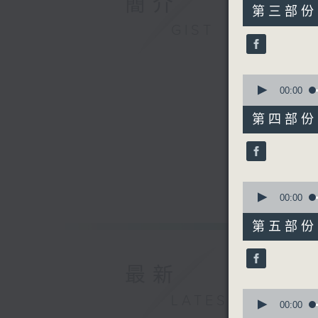
簡介
55
第三部份 P
minutes,
GIST
10
seconds
90%
0
seconds
00:00
of
55
第四部份 P
minutes,
10
seconds
90%
0
seconds
00:00
of
55
第五部份 P
minutes,
9
seconds
90%
最新
0
LATEST
seconds
00:00
of