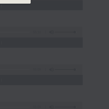
)
55:10
)
55:09
)
55:09