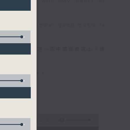
 will begin with two hours of
please remember good music is
品，每晚亦會精選一些中國音樂送上。週
值得細聽的音樂。
5:29:59