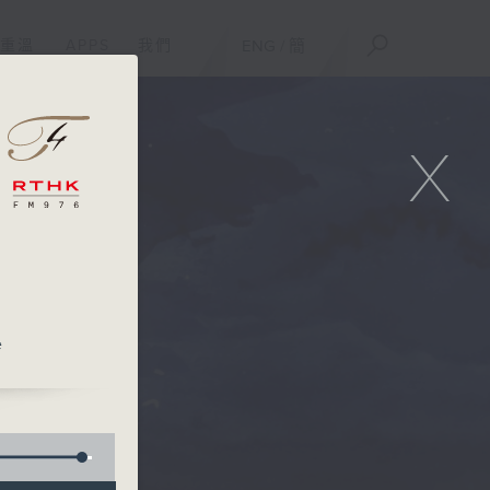
重溫
APPS
我們
ENG
/
簡
X
e