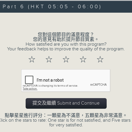
09/08/2026 - 足本 Full (HKT 00:05
hours,
art 6 (HKT 05:05 - 06:00)
29
minutes,
Volume
59
seconds
Volume
90%
0
您對這個節目的滿意程度？
seconds
00:00
您的意見有助於提升節目質素。
of
How satisfied are you with this program?
55
第一部份 Part 1 (HKT 00:05 - 01:00
Your feedback helps to improve the quality of the program.
minutes,
10
☆
☆
☆
☆
☆
seconds
Volume
90%
0
seconds
00:00
of
55
第二部份 Part 2 (HKT 01:05 - 02:00
minutes,
20
提交及繼續 Submit and Continue
seconds
Volume
90%
點擊星星進行評分：一顆星為不滿意，五顆星為非常滿意。
lick on the stars to rate: One star is for not satisfied, and Five stars 
0
for very satisfied.
seconds
00:00
of