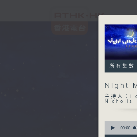
所有集數
Night
主持人：Host
Nicholls
0
seconds
00:00
of