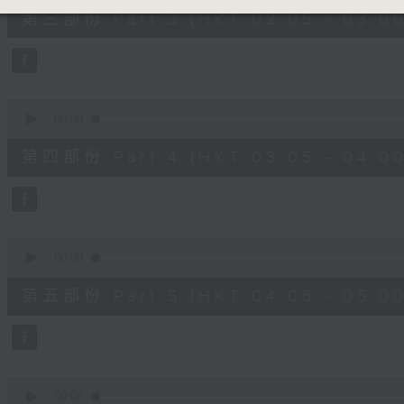
55
第三部份 Part 3 (HKT 02:05 - 03:00
minutes,
19
seconds
Volume
90%
0
seconds
00:00
of
55
第四部份 Part 4 (HKT 03:05 - 04:00
minutes,
9
seconds
Volume
90%
0
seconds
00:00
of
55
第五部份 Part 5 (HKT 04:05 - 05:00
minutes,
9
seconds
Volume
90%
0
seconds
00:00