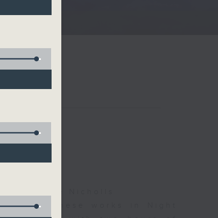
夜細聽
ha, Leanne Nicholls
d some Chinese works in Night