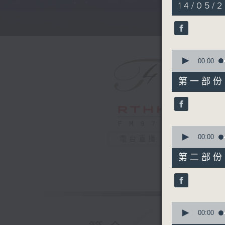
5
14/05/
hours,
30
minutes,
0
seconds
90%
0
seconds
00:00
of
55
第一部份 P
minutes,
10
seconds
90%
0
seconds
00:00
電台直播
of
55
第二部份 P
minutes,
20
seconds
90%
0
seconds
00:00
of