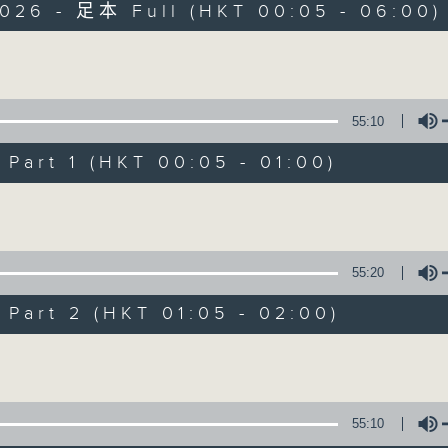
2026 - 足本 Full (HKT 00:05 - 06:00)
Monday - Sunday 星期一至日 12am - 6am
Volume
55:10
art 1 (HKT 00:05 - 01:00)
Night Music 長
Volume
聯絡
所有集數
55:20
art 2 (HKT 01:05 - 02:00)
您喜歡這個節目嗎?
Volume
主持人：Host: Cleo Leung, Isaac Drosc
You will find many soft pieces an
55:10