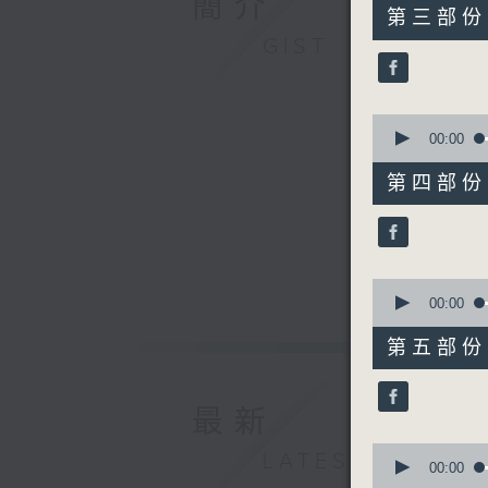
簡介
55
第三部份 P
minutes,
GIST
10
seconds
90%
0
seconds
00:00
of
55
第四部份 P
minutes,
10
seconds
90%
0
seconds
00:00
of
55
第五部份 P
minutes,
9
seconds
90%
最新
0
LATEST
seconds
00:00
of