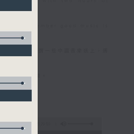
 will begin with two hours of
please remember good music is
品，每晚亦會精選一些中國音樂送上。週
值得細聽的音樂。
5:29:59