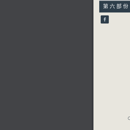
55
第六部份 P
minutes,
9
seconds
90%
C