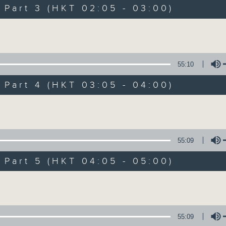
Music. Friday and Saturday nights
art 3 (HKT 02:05 - 03:00)
enjoyable jazz music.
Volume
When you are alone and sleepless, 
always there on Radio 4.
55:10
art 4 (HKT 03:05 - 04:00)
「長夜細聽」節目當然少不了氣質優雅的作
五和週六晚還有兩小時爵士樂。
Volume
如果哪天你不能入睡，別忘了第四台這裡總有
55:09
art 5 (HKT 04:05 - 05:00)
09/08/2026
Volume
Night Music 長夜細聽
0
seconds
00:00
55:09
of
5