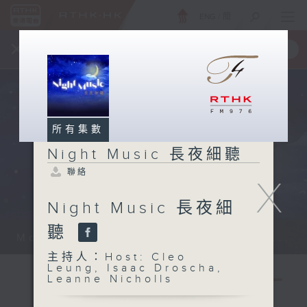
ENG
/
簡
×
全新 RTHK On The Go
取得
一手掌握 RTHK 電台、電視節目
所有集數
Night Music 長夜細聽
聯絡
X
Night Music 長夜細
聽
Monday - Sunday 星期一至日 12am...
主持人：Host: Cleo
Leung, Isaac Droscha,
Leanne Nicholls