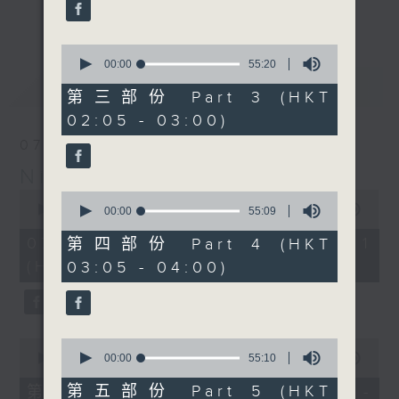
enjoyable jazz music.
更多...
When you are alone and sleepless,
0
seconds
00:00
55:20
please remember good music is
of
最新
LATEST
always there on Radio 4.
55
第三部份 Part 3 (HKT
minutes,
02:05 - 03:00)
20
「長夜細聽」節目當然少不了氣質優雅的作
seconds
07/08/2026
品，每晚亦會精選一些中國音樂送上。週五和
Night Music 長夜細聽
週六晚還有兩小時爵士樂。
0
0
seconds
00:00
54:59
seconds
00:00
55:09
如果哪天你不能入睡，別忘了第四台這裡總有
of
of
54
值得細聽的音樂。
55
07/08/2026 - 第一部份 Part 1
第四部份 Part 4 (HKT
minutes,
minutes,
(HKT 00:05 - 01:00)
03:05 - 04:00)
59
9
seconds
seconds
0
0
seconds
seconds
00:00
55:00
00:00
55:10
of
of
55
55
第五部份 Part 5 (HKT
第二部份 Part 2 (HKT 01:05 -