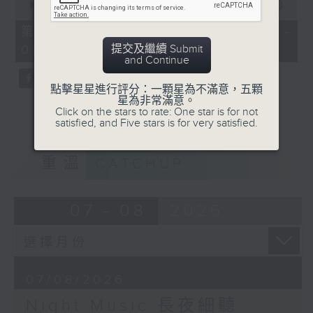
seconds
00:00
55:00
of
55
第五部份 Part 5 (HKT 04:05 -
minutes,
提交及繼續 Submit
05:00)
0
and Continue
seconds
點擊星星進行評分：一顆星為不滿意，五顆
星為非常滿意。
Click on the stars to rate: One star is for not
satisfied, and Five stars is for very satisfied.
重溫
CATCHUP
07 - 08
2026
07/08/2026
Night Music 長夜細聽