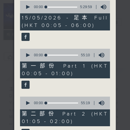
0
seconds
00:00
5:29:59
of
Night Music
5
15/05/2026 - 足本 Full
hours,
長夜細聽
電台直播
(HKT 00:05 - 06:00)
29
minutes,
聯絡
59
所有集數
seconds
0
seconds
00:00
55:10
您喜歡這個節目嗎?
of
55
第一部份 Part 1 (HKT
minutes,
00:05 - 01:00)
簡介
GIST
10
seconds
主持人：Host: Cleo Leung, Isaac
Droscha, Leanne Nicholls
0
You will find many soft pieces and
seconds
00:00
55:19
of
some Chinese works in Night
55
第二部份 Part 2 (HKT
Music. Friday and Saturday nights
minutes,
01:05 - 02:00)
19
will begin with two hours of
seconds