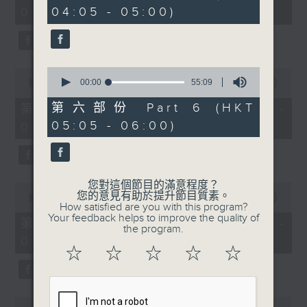
minutes,
minutes,
04:05 - 05:00)
02:00)
0
10
seconds
seconds
0
0
seconds
00:00
55:09
seconds
00:00
54:59
of
of
55
54
第六部份 Part 6 (HKT
第三部份 Part 3 (HKT 02:05 -
minutes,
minutes,
05:05 - 06:00)
03:00)
9
59
seconds
seconds
您對這個節目的滿意程度？
0
您的意見有助於提升節目質素。
seconds
00:00
55:00
How satisfied are you with this program?
of
Your feedback helps to improve the quality of
55
第四部份 Part 4 (HKT 03:05 -
the program.
minutes,
04:00)
0
☆
☆
☆
☆
☆
seconds
0