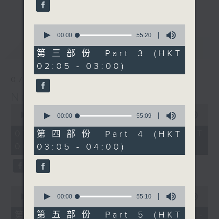
enjoyable jazz music.
更多...
When you are alone and sleepless,
0
seconds
00:00
55:20
please remember good music is
of
最新
LATEST
always there on Radio 4.
55
第三部份 Part 3 (HKT
minutes,
02:05 - 03:00)
20
「長夜細聽」節目當然少不了氣質優雅的作
seconds
07/08/2026
品，每晚亦會精選一些中國音樂送上。週五和
Night Music 長夜細聽
週六晚還有兩小時爵士樂。
0
0
seconds
00:00
5:29:59
seconds
00:00
55:09
如果哪天你不能入睡，別忘了第四台這裡總有
of
of
5
值得細聽的音樂。
55
07/08/2026 - 足本 Full (HKT
第四部份 Part 4 (HKT
hours,
minutes,
00:05 - 06:00)
03:05 - 04:00)
29
9
minutes,
seconds
59
seconds
0
0
seconds
seconds
00:00
55:00
00:00
55:10
of
of
55
55
第五部份 Part 5 (HKT
第一部份 Part 1 (HKT 00:05 -