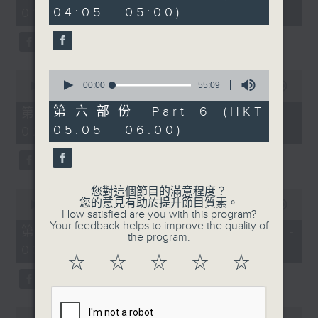
minutes,
minutes,
04:05 - 05:00)
01:00)
0
10
seconds
seconds
0
0
seconds
00:00
55:09
seconds
00:00
55:10
of
of
55
55
第六部份 Part 6 (HKT
第二部份 Part 2 (HKT 01:05 -
minutes,
minutes,
05:05 - 06:00)
02:00)
9
10
seconds
seconds
您對這個節目的滿意程度？
0
您的意見有助於提升節目質素。
seconds
00:00
55:10
How satisfied are you with this program?
of
Your feedback helps to improve the quality of
55
第三部份 Part 3 (HKT 02:05 -
the program.
minutes,
03:00)
10
☆
☆
☆
☆
☆
seconds
0