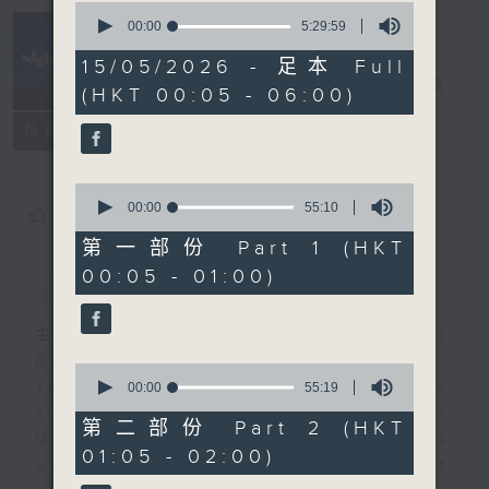
0
seconds
00:00
5:29:59
of
Night Music
5
15/05/2026 - 足本 Full
hours,
長夜細聽
電台直播
(HKT 00:05 - 06:00)
29
minutes,
聯絡
59
所有集數
seconds
0
seconds
00:00
55:10
您喜歡這個節目嗎?
of
55
第一部份 Part 1 (HKT
minutes,
00:05 - 01:00)
簡介
GIST
10
seconds
主持人：Host: Cleo Leung, Isaac
Droscha, Leanne Nicholls
0
You will find many soft pieces and
seconds
00:00
55:19
of
some Chinese works in Night
55
第二部份 Part 2 (HKT
Music. Friday and Saturday nights
minutes,
01:05 - 02:00)
19
will begin with two hours of
seconds