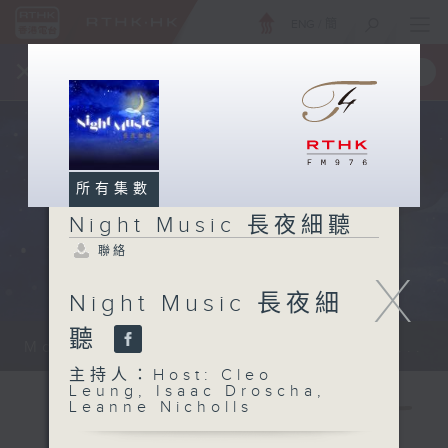
ENG
/
簡
×
全新 RTHK On The Go
取得
一手掌握 RTHK 電台、電視節目
所有集數
Night Music 長夜細聽
聯絡
X
Night Music 長夜細
聽
Monday - Sunday 星期一至日 12am...
主持人：Host: Cleo
Leung, Isaac Droscha,
Leanne Nicholls