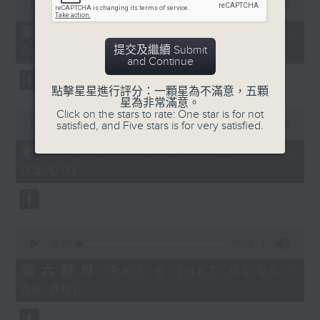
seconds
00:00
55:10
of
55
第四部份 Part 4 (HKT 03:05 -
minutes,
提交及繼續 Submit
04:00)
10
and Continue
seconds
點擊星星進行評分：一顆星為不滿意，五顆
星為非常滿意。
0
Click on the stars to rate: One star is for not
seconds
satisfied, and Five stars is for very satisfied.
00:00
55:09
of
55
第五部份 Part 5 (HKT 04:05 -
minutes,
05:00)
9
seconds
0
seconds
00:00
55:09
of
55
第六部份 Part 6 (HKT 05:05 -
minutes,
06:00)
9
seconds