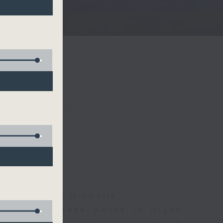
夜細聽
ha, Leanne Nicholls
d some Chinese works in Night