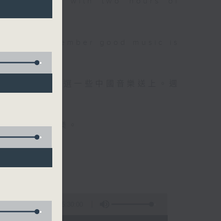
 will begin with two hours of
please remember good music is
品，每晚亦會精選一些中國音樂送上。週
值得細聽的音樂。
5:30:00