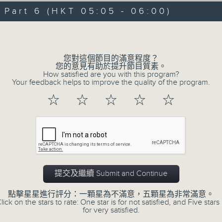
08/08/2026 - 足本 Full (HKT 00:05
hours,
art 6 (HKT 05:05 - 06:00)
30
minutes,
Volume
0
seconds
Volume
90%
0
您對這個節目的滿意程度？
seconds
00:00
您的意見有助於提升節目質素。
of
How satisfied are you with this program?
55
第一部份 Part 1 (HKT 00:05 - 01:00
Your feedback helps to improve the quality of the program.
minutes,
10
☆
☆
☆
☆
☆
seconds
Volume
90%
0
seconds
00:00
of
55
第二部份 Part 2 (HKT 01:05 - 02:00
minutes,
19
提交及繼續 Submit and Continue
seconds
Volume
90%
點擊星星進行評分：一顆星為不滿意，五顆星為非常滿意。
lick on the stars to rate: One star is for not satisfied, and Five stars 
0
for very satisfied.
seconds
00:00
of