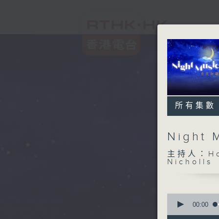
所有集數
Night
主持人：Host
Nicholls
0
seconds
00:00
of