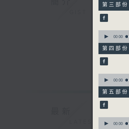
簡介
55
第三部份 P
minutes,
GIST
10
seconds
90%
0
seconds
00:00
of
55
第四部份 P
minutes,
10
seconds
90%
0
seconds
00:00
of
55
第五部份 P
minutes,
10
seconds
90%
最新
0
LATEST
seconds
00:00
of