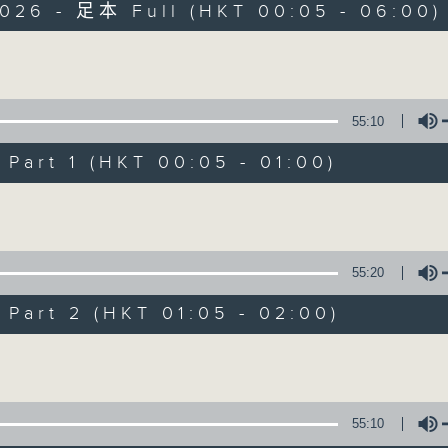
2026 - 足本 Full (HKT 00:05 - 06:00)
Monday - Sunday 星期一至日 12am - 6am
Volume
55:10
art 1 (HKT 00:05 - 01:00)
Night Music 長
Volume
聯絡
所有集數
55:20
art 2 (HKT 01:05 - 02:00)
您喜歡這個節目嗎?
Volume
主持人：Host: Cleo Leung, Isaac Drosc
You will find many soft pieces an
55:10