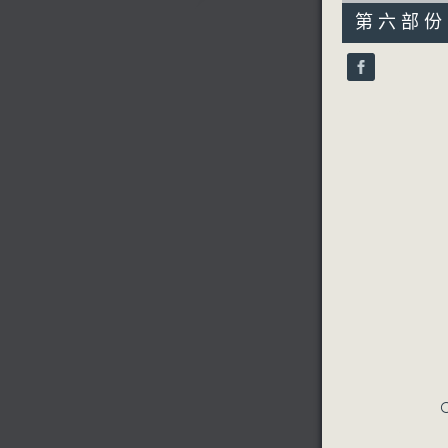
55
第六部份 P
minutes,
9
seconds
90%
C