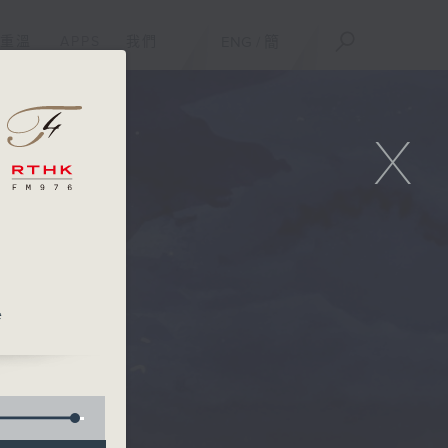
重溫
APPS
我們
ENG
/
簡
X
e