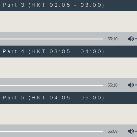
Music. Friday and Saturday nights
art 3 (HKT 02:05 - 03:00)
enjoyable jazz music.
Volume
When you are alone and sleepless, 
always there on Radio 4.
55:10
art 4 (HKT 03:05 - 04:00)
「長夜細聽」節目當然少不了氣質優雅的作
五和週六晚還有兩小時爵士樂。
Volume
如果哪天你不能入睡，別忘了第四台這裡總有
55:10
art 5 (HKT 04:05 - 05:00)
08/08/2026
Volume
Night Music 長夜細聽
0
seconds
00:00
55:09
of
5