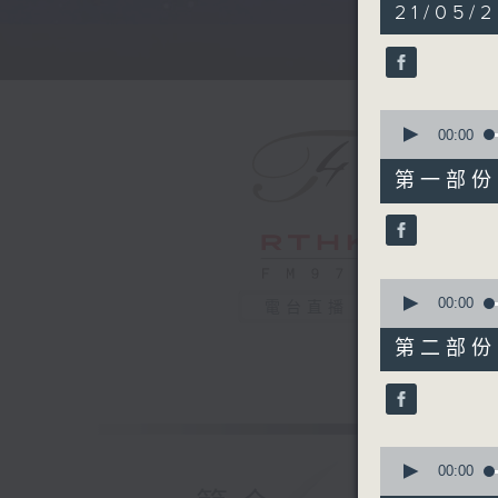
5
21/05/
hours,
29
minutes,
59
seconds
90%
0
seconds
00:00
of
55
第一部份 P
minutes,
10
seconds
90%
0
seconds
00:00
電台直播
of
55
第二部份 P
minutes,
20
seconds
90%
0
seconds
00:00
of