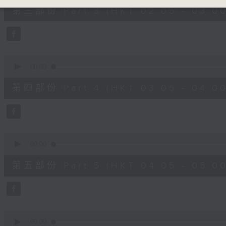
55
第三部份 Part 3 (HKT 02:05 - 03:00
minutes,
19
seconds
Volume
90%
0
seconds
00:00
of
55
第四部份 Part 4 (HKT 03:05 - 04:00
minutes,
20
seconds
Volume
90%
0
seconds
00:00
of
55
第五部份 Part 5 (HKT 04:05 - 05:00
minutes,
20
seconds
Volume
90%
0
seconds
00:00