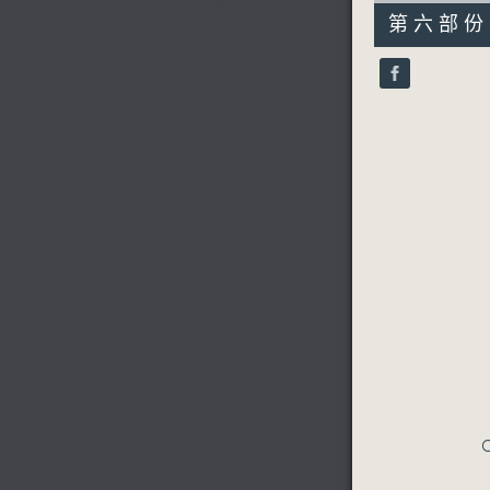
55
第六部份 P
minutes,
9
seconds
90%
C