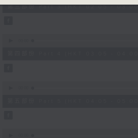
55
第三部份 Part 3 (HKT 02:05 - 03:00
minutes,
19
seconds
Volume
90%
0
seconds
00:00
of
55
第四部份 Part 4 (HKT 03:05 - 04:00
minutes,
20
seconds
Volume
90%
0
seconds
00:00
of
55
第五部份 Part 5 (HKT 04:05 - 05:00
minutes,
20
seconds
Volume
90%
0
seconds
00:00