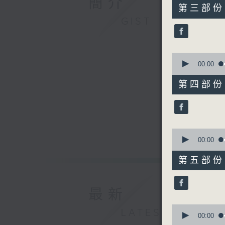
簡介
55
第三部份 P
minutes,
GIST
10
seconds
90%
0
seconds
00:00
of
55
第四部份 P
minutes,
10
seconds
90%
0
seconds
00:00
of
55
第五部份 P
minutes,
10
seconds
90%
最新
0
LATEST
seconds
00:00
of