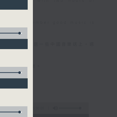
 will begin with two hours of
please remember good music is
品，每晚亦會精選一些中國音樂送上。週
值得細聽的音樂。
5:30:00