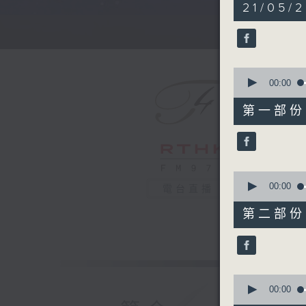
5
21/05/
hours,
29
minutes,
59
seconds
90%
0
seconds
00:00
of
55
第一部份 P
minutes,
10
seconds
90%
0
seconds
00:00
電台直播
of
55
第二部份 P
minutes,
20
seconds
90%
0
seconds
00:00
of