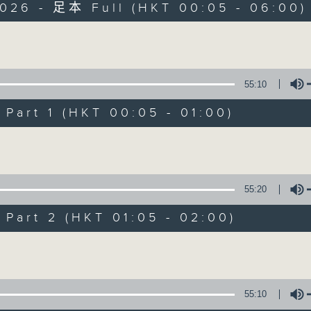
2026 - 足本 Full (HKT 00:05 - 06:00)
Monday - Sunday 星期一至日 12am - 6am
Volume
55:10
art 1 (HKT 00:05 - 01:00)
Night Music 長
Volume
聯絡
所有集數
55:20
art 2 (HKT 01:05 - 02:00)
您喜歡這個節目嗎?
Volume
主持人：Host: Cleo Leung, Isaac Drosc
You will find many soft pieces an
55:10