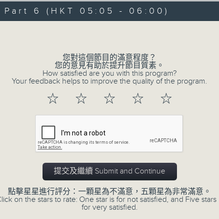
08/08/2026 - 足本 Full (HKT 00:05
hours,
art 6 (HKT 05:05 - 06:00)
30
minutes,
Volume
0
seconds
Volume
90%
0
您對這個節目的滿意程度？
seconds
00:00
您的意見有助於提升節目質素。
of
How satisfied are you with this program?
55
第一部份 Part 1 (HKT 00:05 - 01:00
Your feedback helps to improve the quality of the program.
minutes,
10
☆
☆
☆
☆
☆
seconds
Volume
90%
0
seconds
00:00
of
55
第二部份 Part 2 (HKT 01:05 - 02:00
minutes,
19
提交及繼續 Submit and Continue
seconds
Volume
90%
點擊星星進行評分：一顆星為不滿意，五顆星為非常滿意。
lick on the stars to rate: One star is for not satisfied, and Five stars 
0
for very satisfied.
seconds
00:00
of