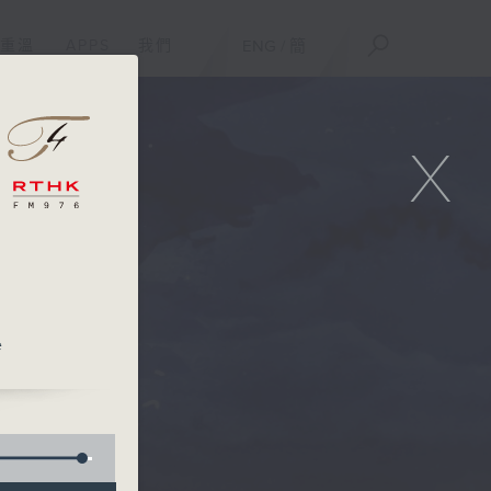
重溫
APPS
我們
ENG
/
簡
X
e