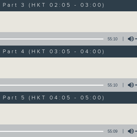
Music. Friday and Saturday nights
art 3 (HKT 02:05 - 03:00)
enjoyable jazz music.
Volume
When you are alone and sleepless, 
always there on Radio 4.
55:10
art 4 (HKT 03:05 - 04:00)
「長夜細聽」節目當然少不了氣質優雅的作
五和週六晚還有兩小時爵士樂。
Volume
如果哪天你不能入睡，別忘了第四台這裡總有
55:10
art 5 (HKT 04:05 - 05:00)
08/08/2026
Volume
Night Music 長夜細聽
0
seconds
00:00
55:09
of
5