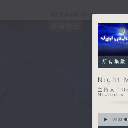
所有集數
Night
主持人：Host
Nicholls
0
seconds
00:00
of