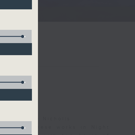
夜細聽
ha, Leanne Nicholls
d some Chinese works in Night