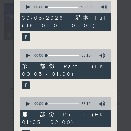
0
seconds
00:00
5:30:00
of
Night Music
5
30/05/2026 - 足本 Full
hours,
長夜細聽
電台直播
(HKT 00:05 - 06:00)
30
minutes,
聯絡
0
所有集數
seconds
0
seconds
00:00
55:10
您喜歡這個節目嗎?
of
55
第一部份 Part 1 (HKT
minutes,
00:05 - 01:00)
簡介
GIST
10
seconds
主持人：Host: Rachel Lai, Jerome
Hoberman, Nicola Hall
0
You will find many soft pieces and
seconds
00:00
55:19
of
some Chinese works in Night
55
第二部份 Part 2 (HKT
Music. Friday and Saturday nights
minutes,
01:05 - 02:00)
19
will begin with two hours of
seconds