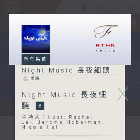
ENG
/
簡
×
全新 RTHK On The Go
取得
一手掌握 RTHK 電台、電視節目
所有集數
Night Music 長夜細聽
聯絡
X
Night Music 長夜細
聽
Monday - Sunday 星期一至日 12am...
主持人：Host: Rachel
Lai, Jerome Hoberman,
Nicola Hall