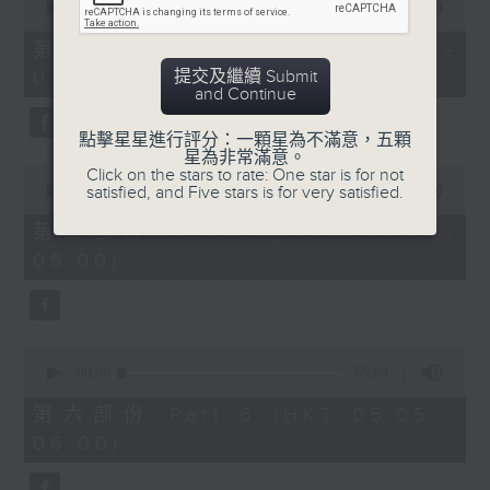
seconds
00:00
55:09
of
55
第四部份 Part 4 (HKT 03:05 -
minutes,
提交及繼續 Submit
04:00)
9
and Continue
seconds
點擊星星進行評分：一顆星為不滿意，五顆
星為非常滿意。
0
Click on the stars to rate: One star is for not
seconds
satisfied, and Five stars is for very satisfied.
00:00
55:09
of
55
第五部份 Part 5 (HKT 04:05 -
minutes,
05:00)
9
seconds
0
seconds
00:00
55:09
of
55
第六部份 Part 6 (HKT 05:05 -
minutes,
06:00)
9
seconds