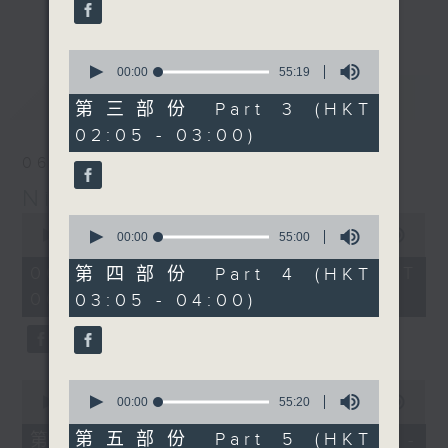
enjoyable jazz music.
更多...
When you are alone and sleepless,
0
seconds
00:00
55:19
please remember good music is
of
最新
LATEST
always there on Radio 4.
55
第三部份 Part 3 (HKT
minutes,
02:05 - 03:00)
19
「長夜細聽」節目當然少不了氣質優雅的作
seconds
06/08/2026
品，每晚亦會精選一些中國音樂送上。週五和
Night Music 長夜細聽
週六晚還有兩小時爵士樂。
0
0
seconds
00:00
5:29:59
seconds
00:00
55:00
如果哪天你不能入睡，別忘了第四台這裡總有
of
of
5
值得細聽的音樂。
55
06/08/2026 - 足本 Full (HKT
第四部份 Part 4 (HKT
hours,
minutes,
00:05 - 06:00)
03:05 - 04:00)
29
0
minutes,
seconds
59
seconds
0
0
seconds
seconds
00:00
55:10
00:00
55:20
of
of
55
55
第五部份 Part 5 (HKT
第一部份 Part 1 (HKT 00:05 -