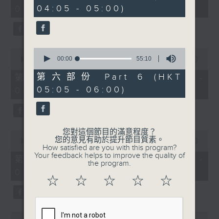
minutes,
minutes,
04:05 - 05:00)
01:00)
10
20
seconds
seconds
0
0
seconds
00:00
55:10
seconds
00:00
55:19
of
of
55
55
第六部份 Part 6 (HKT
第二部份 Part 2 (HKT 01:05 -
minutes,
minutes,
05:05 - 06:00)
02:00)
10
19
seconds
seconds
您對這個節目的滿意程度？
0
您的意見有助於提升節目質素。
seconds
00:00
55:09
How satisfied are you with this program?
of
Your feedback helps to improve the quality of
55
第三部份 Part 3 (HKT 02:05 -
the program.
minutes,
03:00)
9
☆
☆
☆
☆
☆
seconds
0