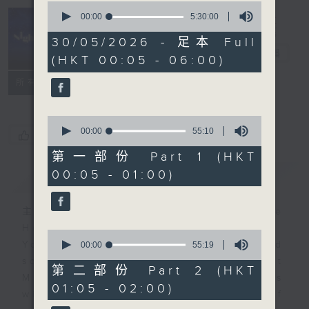
0
seconds
00:00
5:30:00
of
Night Music
5
30/05/2026 - 足本 Full
hours,
長夜細聽
電台直播
(HKT 00:05 - 06:00)
30
minutes,
聯絡
0
所有集數
seconds
0
seconds
00:00
55:10
您喜歡這個節目嗎?
of
55
第一部份 Part 1 (HKT
minutes,
00:05 - 01:00)
簡介
GIST
10
seconds
主持人：Host: Rachel Lai, Jerome
Hoberman, Nicola Hall
0
You will find many soft pieces and
seconds
00:00
55:19
of
some Chinese works in Night
55
第二部份 Part 2 (HKT
Music. Friday and Saturday nights
minutes,
01:05 - 02:00)
19
will begin with two hours of
seconds