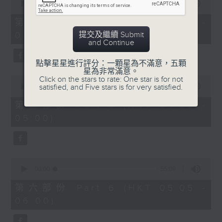
seconds
00:00
55:09
of
55
第四部份 Part 4 (HKT 03:05 -
minutes,
提交及繼續 Submit
04:00)
9
and Continue
seconds
點擊星星進行評分：一顆星為不滿意，五顆
星為非常滿意。
0
Click on the stars to rate: One star is for not
seconds
satisfied, and Five stars is for very satisfied.
00:00
55:09
of
55
第五部份 Part 5 (HKT 04:05 -
minutes,
05:00)
9
seconds
0
seconds
00:00
55:09
of
55
第六部份 Part 6 (HKT 05:05 -
minutes,
06:00)
9
seconds