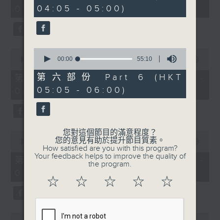
minutes,
minutes,
04:05 - 05:00)
01:00)
10
20
seconds
seconds
0
0
seconds
00:00
55:10
seconds
00:00
55:19
of
of
55
55
第六部份 Part 6 (HKT
第二部份 Part 2 (HKT 01:05 -
minutes,
minutes,
05:05 - 06:00)
02:00)
10
19
seconds
seconds
您對這個節目的滿意程度？
0
您的意見有助於提升節目質素。
seconds
00:00
55:09
How satisfied are you with this program?
of
Your feedback helps to improve the quality of
55
第三部份 Part 3 (HKT 02:05 -
the program.
minutes,
03:00)
9
☆
☆
☆
☆
☆
seconds
0