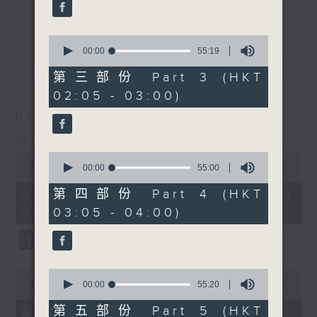
enjoyable jazz music.
更多...
When you are alone and sleepless,
0
seconds
00:00
55:19
please remember good music is
of
最新
LATEST
always there on Radio 4.
55
第三部份 Part 3 (HKT
minutes,
02:05 - 03:00)
19
「長夜細聽」節目當然少不了氣質優雅的作
seconds
06/08/2026
品，每晚亦會精選一些中國音樂送上。週五和
Night Music 長夜細聽
週六晚還有兩小時爵士樂。
0
0
seconds
00:00
5:29:59
seconds
00:00
55:00
如果哪天你不能入睡，別忘了第四台這裡總有
of
of
5
值得細聽的音樂。
55
06/08/2026 - 足本 Full (HKT
第四部份 Part 4 (HKT
hours,
minutes,
00:05 - 06:00)
03:05 - 04:00)
29
0
minutes,
seconds
59
seconds
0
0
seconds
seconds
00:00
55:10
00:00
55:20
of
of
55
55
第五部份 Part 5 (HKT
第一部份 Part 1 (HKT 00:05 -