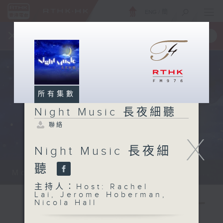
ENG
/
簡
×
全新 RTHK On The Go
取得
一手掌握 RTHK 電台、電視節目
所有集數
Night Music 長夜細聽
聯絡
X
Night Music 長夜細
聽
Monday - Sunday 星期一至日 12am...
主持人：Host: Rachel
Lai, Jerome Hoberman,
Nicola Hall