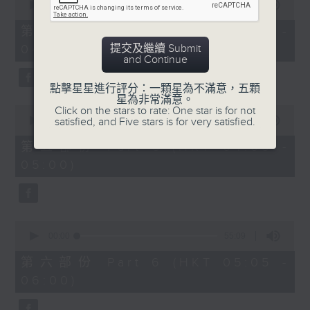
seconds
00:00
55:10
of
55
第四部份 Part 4 (HKT 03:05 -
minutes,
提交及繼續 Submit
04:00)
10
and Continue
seconds
點擊星星進行評分：一顆星為不滿意，五顆
星為非常滿意。
0
Click on the stars to rate: One star is for not
seconds
satisfied, and Five stars is for very satisfied.
00:00
55:09
of
55
第五部份 Part 5 (HKT 04:05 -
minutes,
05:00)
9
seconds
0
seconds
00:00
55:09
of
55
第六部份 Part 6 (HKT 05:05 -
minutes,
06:00)
9
seconds