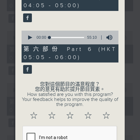
minutes,
minutes,
04:05 - 05:00)
01:00)
0
19
seconds
seconds
0
0
seconds
00:00
55:10
seconds
00:00
55:10
of
of
55
55
第六部份 Part 6 (HKT
第二部份 Part 2 (HKT 01:05 -
minutes,
minutes,
05:05 - 06:00)
02:00)
10
10
seconds
seconds
您對這個節目的滿意程度？
0
您的意見有助於提升節目質素。
seconds
00:00
55:10
How satisfied are you with this program?
of
Your feedback helps to improve the quality of
55
第三部份 Part 3 (HKT 02:05 -
the program.
minutes,
03:00)
10
☆
☆
☆
☆
☆
seconds
0