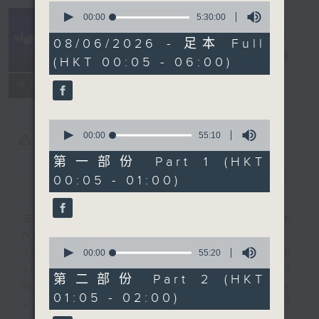
0
seconds
00:00
5:30:00
of
Night Music
5
08/06/2026 - 足本 Full
hours,
長夜細聽
電台直播
(HKT 00:05 - 06:00)
30
minutes,
聯絡
0
所有集數
seconds
0
seconds
00:00
55:10
您喜歡這個節目嗎?
of
55
第一部份 Part 1 (HKT
minutes,
00:05 - 01:00)
簡介
GIST
10
seconds
主持人：Host: Cleo Leung, Leanne
Nicholls, Isaac Droscha
0
You will find many soft pieces and
seconds
00:00
55:20
of
some Chinese works in Night
55
第二部份 Part 2 (HKT
Music. Friday and Saturday nights
minutes,
01:05 - 02:00)
20
will begin with two hours of
seconds