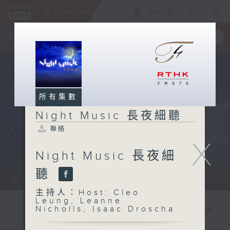
ENG
/
簡
×
全新 RTHK On The Go
取得
一手掌握 RTHK 電台、電視節目
所有集數
Night Music 長夜細聽
聯絡
X
Night Music 長夜細
聽
Monday - Sunday 星期一至日 12am...
主持人：Host: Cleo
Leung, Leanne
Nicholls, Isaac Droscha