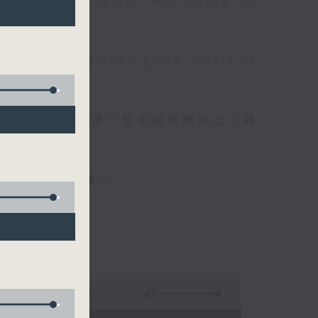
 will begin with two hours of
please remember good music is
品，每晚亦會精選一些中國音樂送上。週
值得細聽的音樂。
5:29:59