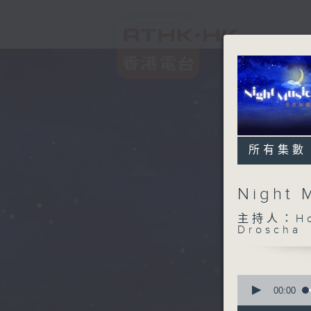
所有集數
Night
主持人：Host
Droscha
0
seconds
00:00
of