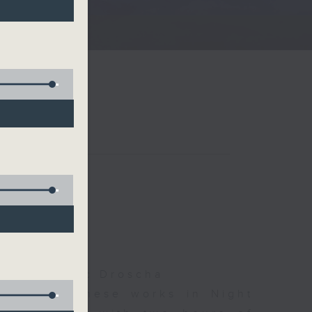
)
夜細聽
olls, Isaac Droscha
d some Chinese works in Night