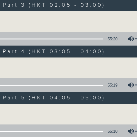
Music. Friday and Saturday nights
art 3 (HKT 02:05 - 03:00)
enjoyable jazz music.
Volume
When you are alone and sleepless, 
always there on Radio 4.
55:20
art 4 (HKT 03:05 - 04:00)
「長夜細聽」節目當然少不了氣質優雅的作
五和週六晚還有兩小時爵士樂。
Volume
如果哪天你不能入睡，別忘了第四台這裡總有
55:19
art 5 (HKT 04:05 - 05:00)
07/08/2026
Volume
Night Music 長夜細聽
0
seconds
00:00
55:10
of
5