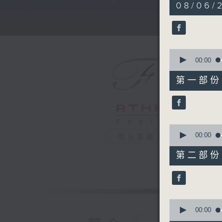
5
08/06/
hours,
30
minutes,
0
seconds
90%
0
seconds
00:00
of
55
第一部份 P
minutes,
10
seconds
90%
0
seconds
00:00
電台直播
of
55
第二部份 P
minutes,
20
seconds
90%
0
seconds
00:00
of