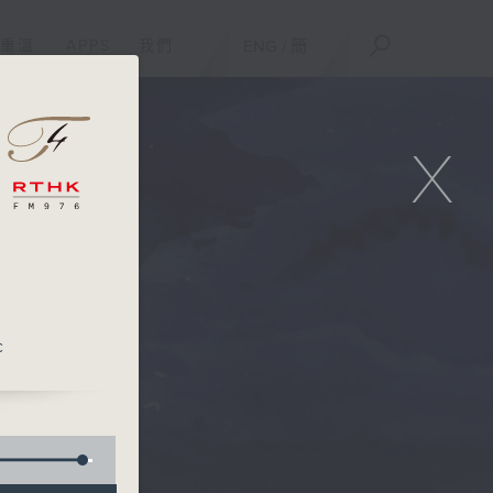
重溫
APPS
我們
ENG
/
簡
X
c