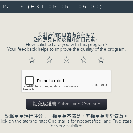
07/08/2026 - 足本 Full (HKT 00:05
hours,
art 6 (HKT 05:05 - 06:00)
29
minutes,
Volume
59
seconds
Volume
90%
0
您對這個節目的滿意程度？
seconds
00:00
您的意見有助於提升節目質素。
of
How satisfied are you with this program?
55
第一部份 Part 1 (HKT 00:05 - 01:00
Your feedback helps to improve the quality of the program.
minutes,
0
☆
☆
☆
☆
☆
seconds
Volume
90%
0
seconds
00:00
of
55
第二部份 Part 2 (HKT 01:05 - 02:00
minutes,
10
提交及繼續 Submit and Continue
seconds
Volume
90%
點擊星星進行評分：一顆星為不滿意，五顆星為非常滿意。
lick on the stars to rate: One star is for not satisfied, and Five stars 
0
for very satisfied.
seconds
00:00
of