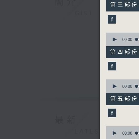
簡介
55
第三部份 P
minutes,
GIST
19
seconds
90%
0
seconds
00:00
of
55
第四部份 P
minutes,
20
seconds
90%
0
seconds
00:00
of
55
第五部份 P
minutes,
19
seconds
90%
最新
0
LATEST
seconds
00:00
of