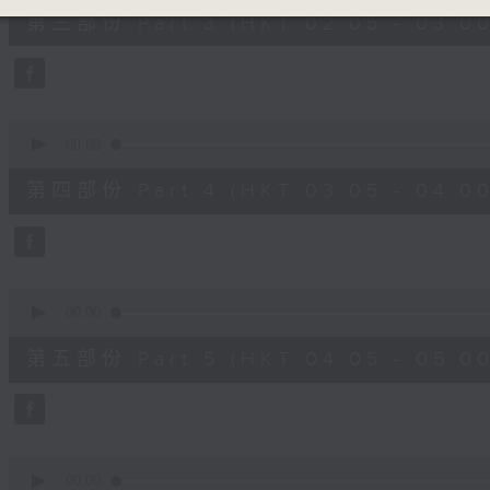
55
第三部份 Part 3 (HKT 02:05 - 03:00
minutes,
10
seconds
Volume
90%
0
seconds
00:00
of
55
第四部份 Part 4 (HKT 03:05 - 04:00
minutes,
10
seconds
Volume
90%
0
seconds
00:00
of
55
第五部份 Part 5 (HKT 04:05 - 05:00
minutes,
9
seconds
Volume
90%
0
seconds
00:00