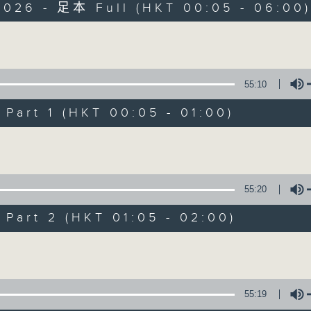
2026 - 足本 Full (HKT 00:05 - 06:00
Monday - Sunday 星期一至日 12am - 6am
Volume
55:10
art 1 (HKT 00:05 - 01:00)
Night Music 長
Volume
聯絡
所有集數
55:20
art 2 (HKT 01:05 - 02:00)
您喜歡這個節目嗎?
Volume
主持人：Host: Cleo Leung, Leanne Nich
You will find many soft pieces an
55:19