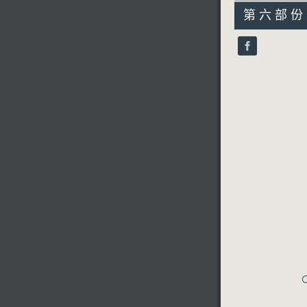
55
第六部份 P
minutes,
10
seconds
90%
C