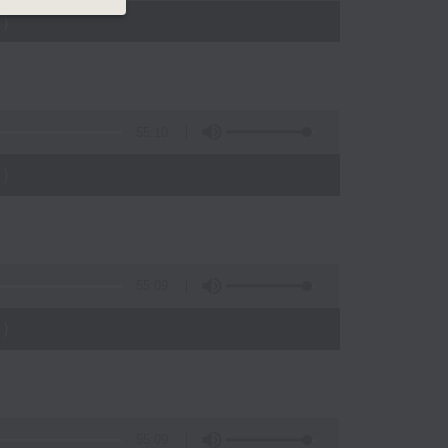
)
55:10
)
55:09
)
55:09