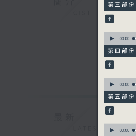
簡介
55
第三部份 P
minutes,
GIST
20
seconds
90%
0
seconds
00:00
of
55
第四部份 P
minutes,
10
seconds
90%
0
seconds
00:00
of
55
第五部份 P
minutes,
10
seconds
90%
最新
0
LATEST
seconds
00:00
of