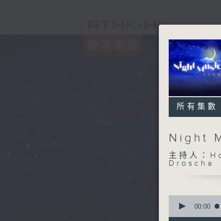
所有集數
Night
主持人：Host
Droscha
0
seconds
00:00
of