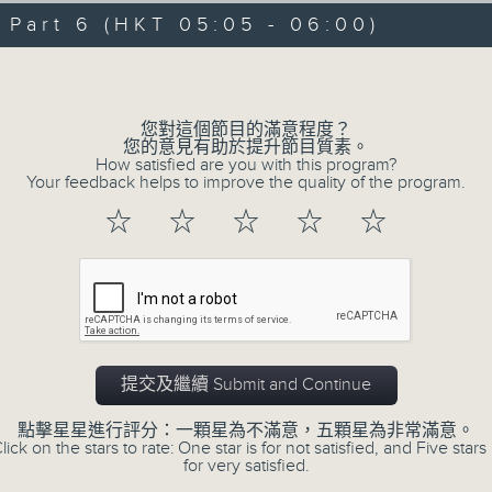
08/08/2026 - 足本 Full (HKT 00:05
hours,
art 6 (HKT 05:05 - 06:00)
30
minutes,
Volume
0
seconds
Volume
90%
0
您對這個節目的滿意程度？
seconds
00:00
您的意見有助於提升節目質素。
of
How satisfied are you with this program?
55
第一部份 Part 1 (HKT 00:05 - 01:00
Your feedback helps to improve the quality of the program.
minutes,
10
☆
☆
☆
☆
☆
seconds
Volume
90%
0
seconds
00:00
of
55
第二部份 Part 2 (HKT 01:05 - 02:00
minutes,
19
提交及繼續 Submit and Continue
seconds
Volume
90%
點擊星星進行評分：一顆星為不滿意，五顆星為非常滿意。
lick on the stars to rate: One star is for not satisfied, and Five stars 
0
for very satisfied.
seconds
00:00
of