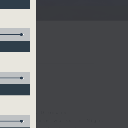
)
夜細聽
olls, Isaac Droscha
d some Chinese works in Night