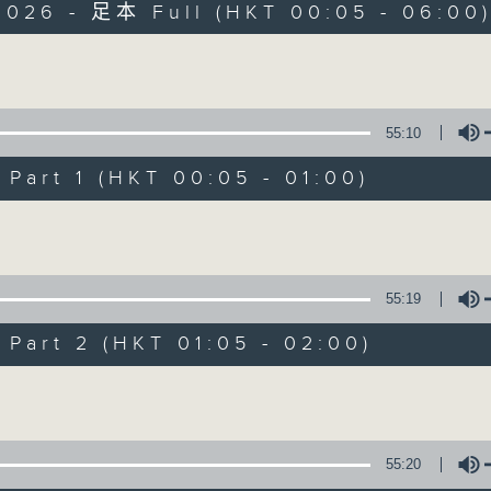
2026 - 足本 Full (HKT 00:05 - 06:00
Monday - Sunday 星期一至日 12am - 6am
Volume
55:10
art 1 (HKT 00:05 - 01:00)
Night Music 長
Volume
聯絡
所有集數
55:19
art 2 (HKT 01:05 - 02:00)
您喜歡這個節目嗎?
Volume
主持人：Host: Cleo Leung, Leanne Nich
You will find many soft pieces an
55:20