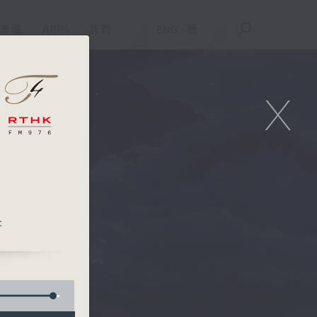
重溫
APPS
我們
ENG
/
簡
X
c