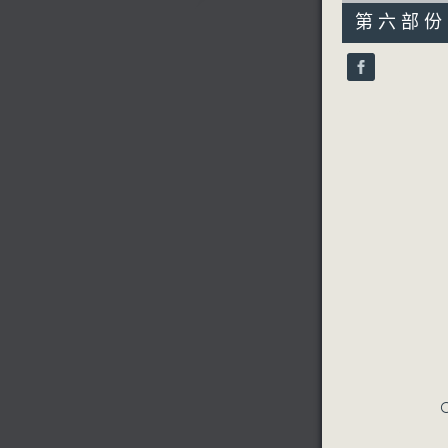
55
第六部份 P
minutes,
10
seconds
90%
C