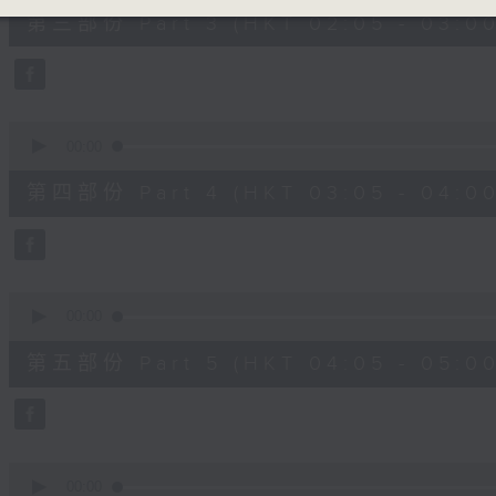
55
第三部份 Part 3 (HKT 02:05 - 03:00
minutes,
19
seconds
Volume
90%
0
seconds
00:00
of
55
第四部份 Part 4 (HKT 03:05 - 04:00
minutes,
20
seconds
Volume
90%
0
seconds
00:00
of
55
第五部份 Part 5 (HKT 04:05 - 05:00
minutes,
20
seconds
Volume
90%
0
seconds
00:00