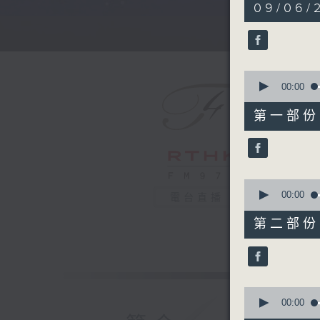
5
09/06/
hours,
30
minutes,
0
seconds
90%
0
seconds
00:00
of
55
第一部份 P
minutes,
10
seconds
90%
0
seconds
00:00
電台直播
of
55
第二部份 P
minutes,
19
seconds
90%
0
seconds
00:00
of