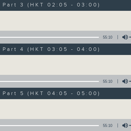
Music. Friday and Saturday nights
art 3 (HKT 02:05 - 03:00)
enjoyable jazz music.
Volume
When you are alone and sleepless, 
always there on Radio 4.
55:10
art 4 (HKT 03:05 - 04:00)
「長夜細聽」節目當然少不了氣質優雅的作
五和週六晚還有兩小時爵士樂。
Volume
如果哪天你不能入睡，別忘了第四台這裡總有
55:10
art 5 (HKT 04:05 - 05:00)
08/08/2026
Volume
Night Music 長夜細聽
0
seconds
00:00
55:10
of
5