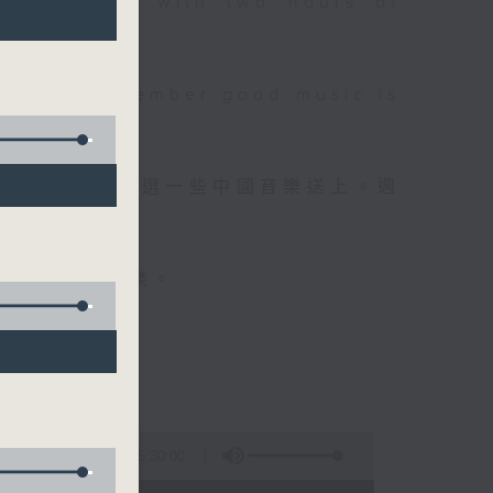
 will begin with two hours of
please remember good music is
品，每晚亦會精選一些中國音樂送上。週
值得細聽的音樂。
5:30:00